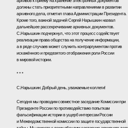
архивов к приёму на хранение электронных документов
должны стать приоритетными направлениями в развитии
архивного дела, отметил глава Администрации Президента.
Кроме того, важной задачей Сергей Нарышкин назвал
дальнейшее рассекречивание архивных документов.
С.Нарышкин подчеркнул, что этот процесс содействует
реализации права общества на получение информации,
а в ряде случаев может служить контраргументом против
искажённого и предвзятого отображения роли России
в мировой истории.
* * *
С.Нарышкин:
Добрый день, уважаемые коллеги!
Сегодня мы проводим совместное заседание Комиссии при
Президенте России по противодействию попыткам
фальсификации истории в ущерб интересам России
и Межведомственной комиссии по защите государственной
тайны. Мы вместе с вами обсудим состояние архивного дел