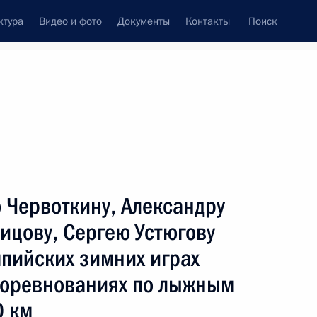
ктура
Видео и фото
Документы
Контакты
Поиск
венный Совет
Совет Безопасности
Комиссии и советы
ах
март, 2022
Показать
 Червоткину, Александру
ицову, Сергею Устюгову
мпийских зимних играх
 соревнованиях по лыжным
0 км
ть следующие материалы