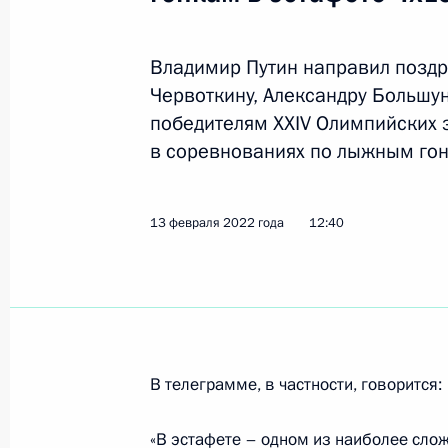
23 марта 2022 года, среда
Владимир Путин направил позд
Червоткину, Александру Большун
Заседание Национального совета 
победителям XXIV Олимпийских з
квалификациям
в соревнованиях по лыжным гон
23 марта 2022 года, 19:00
13 февраля 2022 года
12:40
О приёме документов на соискание
в укрепление единства российской
23 марта 2022 года, 13:00
В телеграмме, в частности, говорится:
10 марта 2022 года, четверг
«В эстафете – одном из наиболее сло