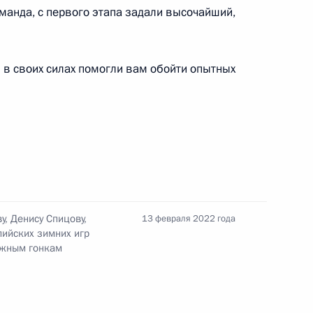
по профессиональным
манда, с первого этапа задали высочайший,
 в своих силах помогли вам обойти опытных
ельному рассмотрению
кращения их полномочий
у, Денису Спицову,
13 февраля 2022 года
пийских зимних игр
 межнациональным
3
ыжным гонкам