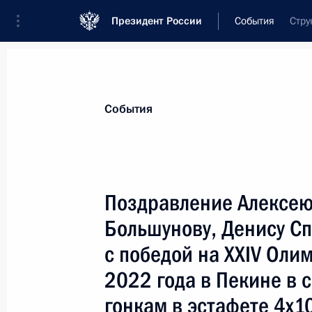
Президент России
События
Стру
Президент
Администрация
Государст
Новости
Сведения о комиссиях и совет
События
Отдельная комиссия или совет
Все комиссии и советы
Поздравление Алексею
Большунову, Денису Сп
с победой на XXIV Оли
2022 года в Пекине в
гонкам в эстафете 4х1
Показа