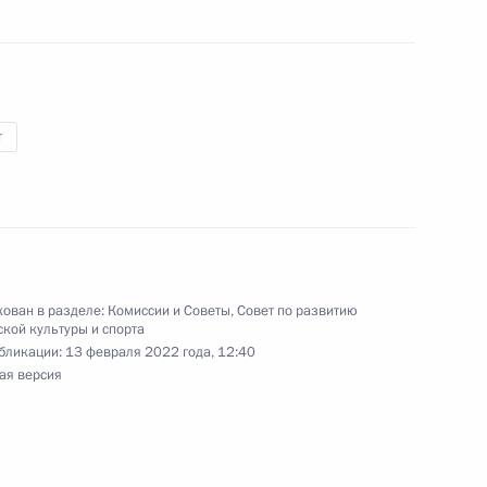
развития авиации общего
рмационных технологий
т
ован в разделе:
Комиссии и Советы
,
Совет по развитию
кой культуры и спорта
ву, победителю XXIV
бликации:
13 февраля 2022 года, 12:40
ая версия
в соревнованиях по лыжным
у чемпиону