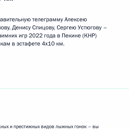
равительную телеграмму Алексею
ову, Денису Спицову, Сергею Устюгову –
по профессиональным
имних игр 2022 года в Пекине (КНР)
кам в эстафете 4х10 км.
 премии Президента за вклад
 нации
жных и престижных видов лыжных гонок – вы