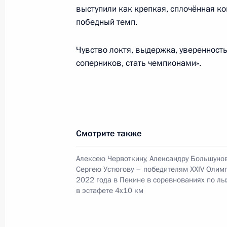
Заседание Национального совета 
выступили как крепкая, сплочённая ко
квалификациям
победный темп.
10 марта 2022 года, 19:00
Чувство локтя, выдержка, уверенность
соперников, стать чемпионами».
3 марта 2022 года, четверг
Заседание Комиссии по предварит
вопросов назначения судей и пре
3 марта 2022 года, 17:00
Смотрите также
Алексею Червоткину, Александру Большунов
Сергею Устюгову – победителям XXIV Олим
Заседание президиума Совета по
2022 года в Пекине в соревнованиях по л
в эстафете 4х10 км
отношениям
3 марта 2022 года, 15:00
Москва