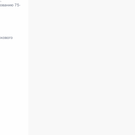
,
ованию 75-
скового