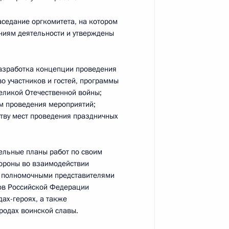
:
48
аседание оргкомитета, на котором
ниям деятельности и утверждены
разработка концепции проведения
во участников и гостей, программы
ультуре и искусству
Великой Отечественной войны;
м проведения мероприятий;
ству мест проведения праздничных
дельные планы работ по своим
бороны во взаимодействии
сударственной политики
, полномочными представителями
тов Российской Федерации
ах-героях, а также
родах воинской славы.