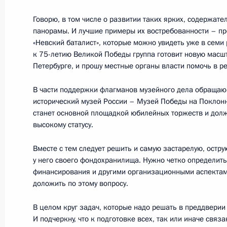
квалификациям
Говорю, в том числе о развитии таких ярких, содержат
7 декабря 2018 года, 13:50
Москва
панорамы. И лучшие примеры их востребованности – пр
«Невский баталист», которые можно увидеть уже в семи 
к 75-летию Великой Победы группа готовит новую масш
Петербурге, и прошу местные органы власти помочь в р
6 декабря 2018 года, четверг
В части поддержки флагманов музейного дела обращаю
Заседание Национального совета 
исторический музей России – Музей Победы на Поклонн
квалификациям
станет основной площадкой юбилейных торжеств и долж
высокому статусу.
6 декабря 2018 года, 19:30
Москва
Вместе с тем следует решить и самую застарелую, остру
у него своего фондохранилища. Нужно четко определить
Утверждён состав рабочей группы 
финансирования и другими организационными аспектам
доложить по этому вопросу.
по увековечиванию памяти жертв п
6 декабря 2018 года, 19:00
В целом круг задач, которые надо решать в преддверии
И подчеркну, что к подготовке всех, так или иначе связ