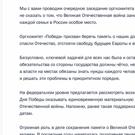
Поздравление Кириллу Пригоде с п
Мы с вами проводим очередное заседание оргкомитета «
по плаванию на короткой воде 201
не сказать о том, что Великая Отечественная война зан
брассом
каждой семьи в России особое место.
13 декабря 2018 года, 18:00
Оргкомитет «Победа» призван беречь память о наших д
спасли Отечество, отстояли свободу, будущее Европы и в
Безусловно, ключевой задачей для всех нас была и оста
12 декабря 2018 года, среда
обязательства со стороны государства должны чётко, н
а власти на местах обязаны знать нужды каждого чело
Вручение госпремий за достижени
и решать эти проблемы в приоритетном порядке.
и благотворительной деятельности
12 декабря 2018 года, 17:45
Москва, Кремл
На федеральном уровне предлагается рассмотреть воз
Дня Победы оказывать единовременную материальную 
Отечественной войны. Напомню, ранее такая поддерж
датам.
Заседание оргкомитета «Победа»
Огромная роль в деле сохранения памяти о Великой От
12 декабря 2018 года, 14:45
Москва, Кремл
музеям. В последние годы наметилась позитивная тенде