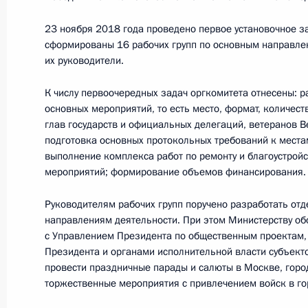
Вручение государственных наград
27 ноября 2018 года, 14:30
Москва, Кремль
23 ноября 2018 года проведено первое установочное з
сформированы 16 рабочих групп по основным направле
их руководители.
20 ноября 2018 года, вторник
К числу первоочередных задач оргкомитета отнесены: 
основных мероприятий, то есть место, формат, количест
Утверждён новый состав Совета по к
глав государств и официальных делегаций, ветеранов 
подготовка основных протокольных требований к места
20 ноября 2018 года, 16:20
выполнение комплекса работ по ремонту и благоустрой
мероприятий; формирование объемов финансирования.
19 ноября 2018 года, понедельник
Руководителям рабочих групп поручено разработать от
направлениям деятельности. При этом Министерству о
Образован Совет по реализации го
с Управлением Президента по общественным проектам
Президента и органами исполнительной власти субъек
в сфере защиты семьи и детей
провести праздничные парады и салюты в Москве, город
19 ноября 2018 года, 17:00
торжественные мероприятия с привлечением войск в го