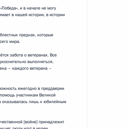
обедой на чемпионате мира
Победа», и в начале не могу
8 года на дистанции 200 м
имает в нашей истории, в истории
облестных предках, которые
сего мира.
ётся забота о ветеранах. Все
еукоснительно выполняться,
века – каждого ветерана –
я в правозащитной
7
21м
ь
можность ежегодно в преддверии
помощь участникам Великой
ка оказывалась лишь к юбилейным
3
43м
ечественной [войне] принадлежит
ь
нция: люди идут в музеи