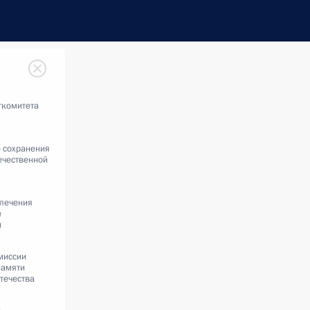
гкомитета
е сохранения
ечественной
влечения
е
и
миссии
памяти
течества