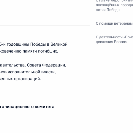
О плане мероприятий
посвящённых праздн
летия Победы
О помощи ветеранам
усству
:
8
О деятельности «Пои
рг
движения России»
75‑й годовщины Победы в Великой
ековечению памяти погибших.
равительства, Совета Федерации,
нов исполнительной власти,
венных организаций.
осслужбы и резерва
рганизационного комитета