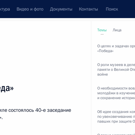
ктура
Видео и фото
Документы
Контакты
Поиск
венный Совет
Совет Безопасности
Комиссии и советы
Темы
Лица
ах
декабрь, 2018
О целях и задачах ор
«Победа»
О роли музеев в дел
памяти о Великой От
войне
Показать
еда»
О необходимости во
молодёжи в изучени
и сохранение истори
ле состоялось 40‑е заседание
Об идее создания ко
».
по увековечиванию 
павших при защите О
ть следующие материалы