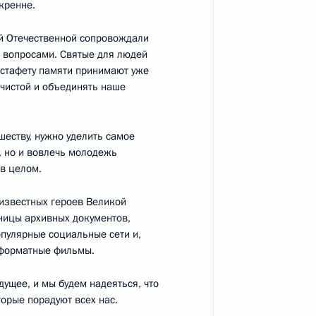
скренне.
противодействию коррупции
ой Отечественной сопровождали
и вопросами. Святые для людей
Эстафету памяти принимают уже
 чистой и объединять наше
еству, нужно уделить самое
тию гражданского общества
, но и вовлечь молодежь
 в целом.
еизвестных героев Великой
аницы архивных документов,
опулярные социальные сети и,
оформатные фильмы.
ущее, и мы будем надеяться, что
у тренеру сборной России
торые порадуют всех нас.