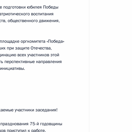
де подготовки юбилея Победы
атриотического воспитания
ств, общественного движения,
 площадке оргкомитета «Победа»
алидов
их при защите Отечества,
динацию всех участников этой
ять перспективные направления
 инициативы.
зованию
:
10
емые участники заседания!
 празднования 75-й годовщины
в приступил к работе.