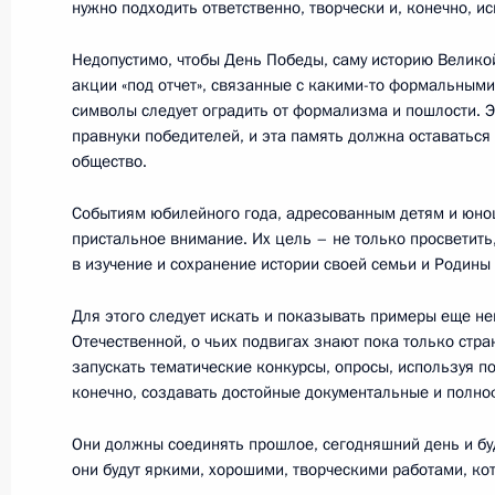
нужно подходить ответственно, творчески и, конечно, и
Заседание президиума Совета по 
Недопустимо, чтобы День Победы, саму историю Велик
акции «под отчет», связанные с какими-то формальным
6 декабря 2018 года, 14:00
Москва, Кремль
символы следует оградить от формализма и пошлости. 
правнуки победителей, и эта память должна оставаться
общество.
3 декабря 2018 года, понедельник
Событиям юбилейного года, адресованным детям и юнош
Утверждён состав Совета по разви
пристальное внимание. Их цель – не только просветить
и правам человека
в изучение и сохранение истории своей семьи и Родины
3 декабря 2018 года, 16:20
Для этого следует искать и показывать примеры еще н
Отечественной, о чьих подвигах знают пока только стр
запускать тематические конкурсы, опросы, используя п
конечно, создавать достойные документальные и полн
2 декабря 2018 года, воскресенье
Они должны соединять прошлое, сегодняшний день и буд
Поздравление Эцио Гамбе, главном
они будут яркими, хорошими, творческими работами, ко
по дзюдо