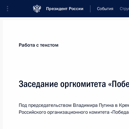
Президент России
События
Стру
Президент
Администрация
Государст
Новости
Сведения о комиссиях и совет
Работа с текстом
Отдельная комиссия или совет
Все комиссии и советы
Заседание оргкомитета «Поб
Под председательством Владимира Путина в Крем
Российского организационного комитета «Победа
Показа