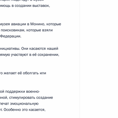
омощь в создании выставок,
музея авиации в Монино, которые
ажданского общества
 поисковикам, которые взяли
:
6
 Федерации.
ь
инициативы. Они касаются нашей
ямую участвуют в её сохранении,
гражданства
то желает её оболгать или
ной поддержки военно-
нной, стимулировать создание
спечат эмоциональную
. Особенно это касается,
по профессиональным