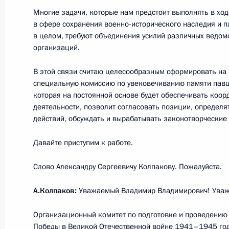
2 декабря 2018 года, 12:00
Многие задачи, которые нам предстоит выполнять в хо
в сфере сохранения военно-исторического наследия и п
в целом, требуют объединения усилий различных ведом
организаций.
28 ноября 2018 года, среда
В этой связи считаю целесообразным сформировать на
Заседание Комиссии по делам инв
специальную комиссию по увековечиванию памяти павш
которая на постоянной основе будет обеспечивать коор
28 ноября 2018 года, 16:00
Москва
деятельности, позволит согласовать позиции, определ
действий, обсуждать и вырабатывать законотворческие
Давайте приступим к работе.
27 ноября 2018 года, вторник
Заседание Совета по науке и обра
Слово Александру Сергеевичу Колпакову. Пожалуйста.
27 ноября 2018 года, 18:00
А.Колпаков:
Уважаемый Владимир Владимирович! Уважа
Организационный комитет по подготовке и проведению
Победы в Великой Отечественной войне 1941–1945 годо