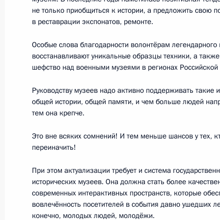
не только приобщиться к истории, а предложить свою п
в реставрации экспонатов, ремонте.
11 декабря 2018 года, вторник
Особые слова благодарности волонтёрам легендарного 
Заседание Совета по развитию гр
восстанавливают уникальные образцы техники, а также
шефство над военными музеями в регионах Российской
и правам человека
11 декабря 2018 года, 18:50
Москва, Кремл
Руководству музеев надо активно поддерживать такие 
общей истории, общей памяти, и чем больше людей напр
тем она крепче.
Заседание Комиссии по вопросам 
Это вне всяких сомнений! И тем меньше шансов у тех, к
переиначить!
11 декабря 2018 года, 15:00
Москва
При этом актуализации требует и система государствен
исторических музеев. Она должна стать более качестве
7 декабря 2018 года, пятница
современных интерактивных пространств, которые обе
вовлечённость посетителей в события давно ушедших лет
Заседание Национального совета 
конечно, молодых людей, молодёжи.