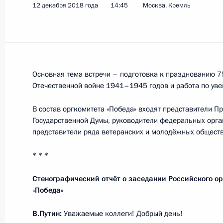
12 декабря 2018 года
14:45
Москва, Кремль
15 декабря 2018 года, суббота
Заседание Совета по культуре и иск
15 декабря 2018 года, 16:40
Санкт-Петербу
Основная тема встречи – подготовка к празднованию 
Отечественной войне 1941–1945 годов и работа по ув
В состав оргкомитета «Победа» входят представители П
14 декабря 2018 года, пятница
Государственной Думы, руководители федеральных орга
представители ряда ветеранских и молодёжных общест
Заседание Комиссии по вопросам г
управленческих кадров
* * *
14 декабря 2018 года, 19:00
Москва
Стенографический отчёт о заседании Российского о
«Победа»
13 декабря 2018 года, четверг
В.Путин:
Уважаемые коллеги! Добрый день!