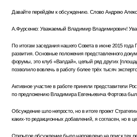
Давайте перейдём к обсуждению. Слово Андрею Алекс
А.Фурсенко
:
Уважаемый Владимир Владимирович! Ува
По итогам заседания нашего Совета в июне 2015 года
развития. Основные положения представленного доку
форумы, это клуб «Валдай», целый ряд других [площад
позволило вовлечь в работу более трёх тысяч эксперт
Активное участие в работе приняли представители Рос
по предложению Владимира Евгеньевича Фортова был в
Обсуждение шло непросто, но в итоге проект Стратеги
каких‑то редакционных добавлений, я согласен, но в це
Открытое обсуждение было направлено на поиск тех 