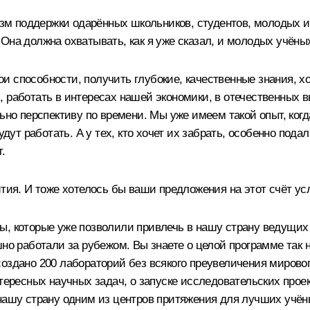
м поддержки одарённых школьников, студентов, молодых и
Она должна охватывать, как я уже сказал, и молодых учёны
и способности, получить глубокие, качественные знания, 
, работать в интересах нашей экономики, в отечественных 
ьно перспективу по времени. Мы уже имеем такой опыт, когд
удут работать. А у тех, кто хочет их забрать, особенно пода
.
ития. И тоже хотелось бы ваши предложения на этот счёт у
ы, которые уже позволили привлечь в нашу страну ведущих 
но работали за рубежом. Вы знаете о целой программе так 
оздано 200 лабораторий без всякого преувеличения мирово
нтересных научных задач, о запуске исследовательских про
нашу страну одним из центров притяжения для лучших учёны