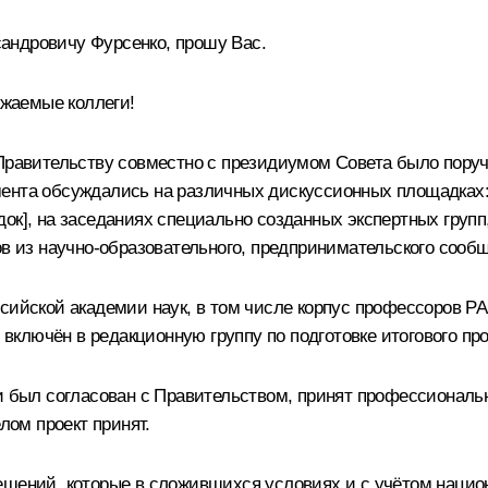
андровичу Фурсенко, прошу Вас.
жаемые коллеги!
 Правительству совместно с президиумом Совета было поруч
мента обсуждались на различных дискуссионных площадках:
ок], на заседаниях специально созданных экспертных групп
ов из научно-образовательного, предпринимательского сооб
сийской академии наук, в том числе корпус профессоров РА
ключён в редакционную группу по подготовке итогового про
и был согласован с Правительством, принят профессиональн
лом проект принят.
решений, которые в сложившихся условиях и с учётом наци