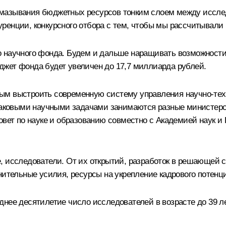
 размазывания бюджетных ресурсов тонким слоем между исс
енции, конкурсного отбора с тем, чтобы мы рассчитывали н
научного фонда. Будем и дальше наращивать возможности эт
жет фонда будет увеличен до 17,7 миллиарда рублей.
ым выстроить современную систему управления научно-тех
инаковыми научными задачами занимаются разные министерст
овет по науке и образованию совместно с Академией наук и
, исследователи. От их открытий, разработок в решающей с
нительные усилия, ресурсы на укрепление кадрового потенц
леднее десятилетие число исследователей в возрасте до 39 л