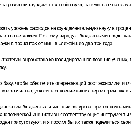
на развитии фундаментальной науки, нацелить её на получ
ать уровень расходов на фундаментальную науку в процент
ить этого не можем. Поэтому наряду с бюджетными средств
уки в процентах от ВВП в ближайшие два-три года.
 Стратегии выработана консолидированная позиция учёных, 
ву.
ю базу, чтобы обеспечить опережающий рост экономики и г
ское хозяйство, ускорить освоение наших территорий, вклю
нцентрации бюджетных и частных ресурсов, при тесном взаи
ехнологической инициативы соответствующие инструменты 
одня присутствуют, и я просил бы их также поделиться сво