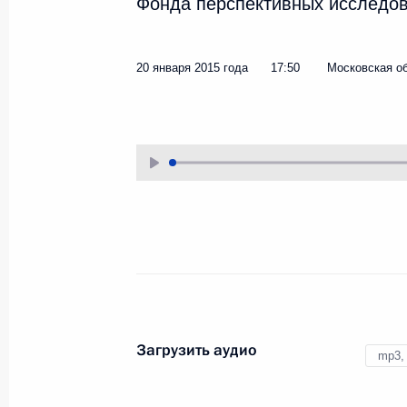
Фонда перспективных исследов
29 января 2015 года
Аудио, 21 мин.
20 января 2015 года
17:50
Московская об
Заседание Комиссии
по вопросам военно-
Загрузить аудио
mp3
технического сотрудничеств