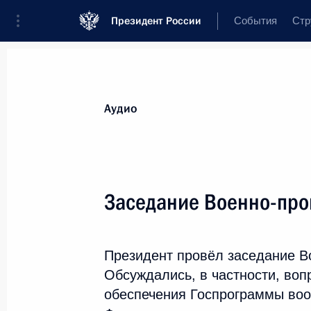
Президент России
События
Стр
Видеозаписи
Фотографии
Аудиозап
Все материалы
Выступления
Совещ
Аудио
Показа
Заседание Военно-пр
Семинар-совещание
Президент провёл заседание 
руководителей регионов
Обсуждались, в частности, воп
обеспечения Госпрограммы воо