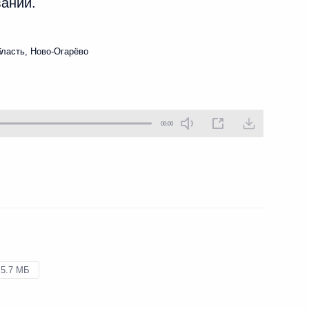
аний.
28 января 2015 года
Аудио, 18 мин.
ласть, Ново-Огарёво
00:00
Совещание с постоянными
членами Совета
,
5.7 МБ
а
Безопасности