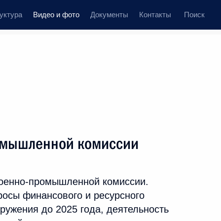
уктура
Видео и фото
Документы
Контакты
Поиск
иси
ания, встречи
Встречи со СМИ
январь, 2015
ть следующие материалы
омышленной комиссии
Заседание Коллегии Счётной
Военно-промышленной комиссии.
палаты
росы финансового и ресурсного
ружения до 2025 года, деятельность