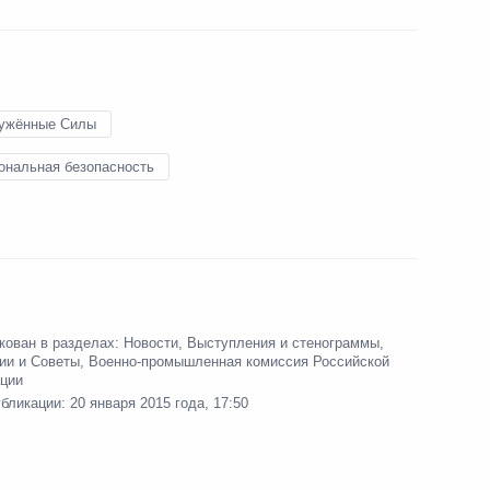
23 января 2015 года
Аудио, 4 мин.
ужённые Силы
ональная безопасность
кован в разделах:
Новости
,
Выступления и стенограммы
,
ии и Советы
,
Военно-промышленная комиссия Российской
ции
Заседание Военно-
убликации:
20 января 2015 года, 17:50
промышленной комиссии