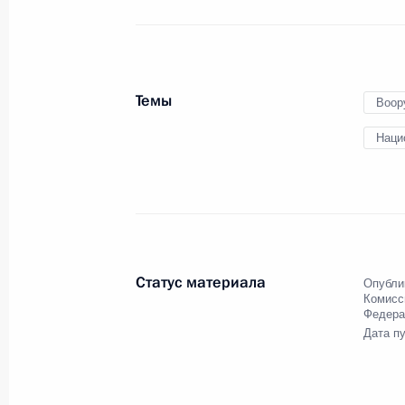
27 января 2015 года
Аудио, 3 мин.
Темы
Воор
Наци
Статус материала
Опубли
Комисс
Федера
Совещание с членами
Дата п
Правительства