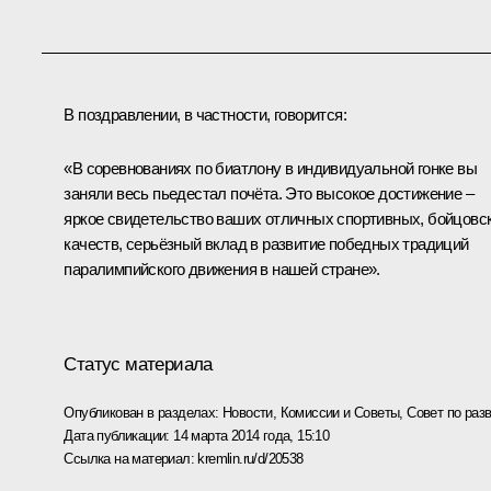
В поздравлении, в частности, говорится:
«В соревнованиях по биатлону в индивидуальной гонке вы
заняли весь пьедестал почёта. Это высокое достижение –
яркое свидетельство ваших отличных спортивных, бойцовс
качеств, серьёзный вклад в развитие победных традиций
паралимпийского движения в нашей стране».
Статус материала
Опубликован в разделах:
Новости
,
Комиссии и Советы
,
Совет по раз
Дата публикации:
14 марта 2014 года, 15:10
Ссылка на материал:
kremlin.ru/d/20538