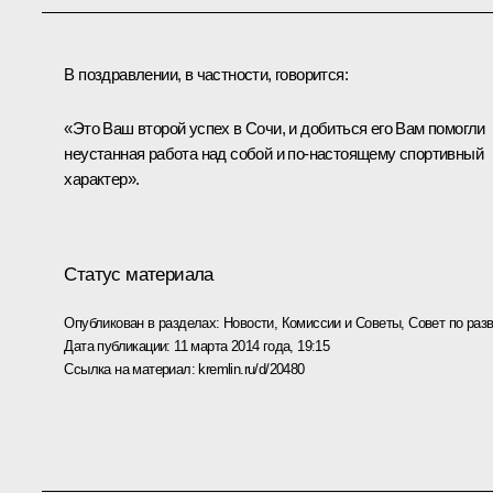
В поздравлении, в частности, говорится:
«Это Ваш второй успех в Сочи, и добиться его Вам помогли
неустанная работа над собой и по‑настоящему спортивный
характер».
Статус материала
Опубликован в разделах:
Новости
,
Комиссии и Советы
,
Совет по раз
Дата публикации:
11 марта 2014 года, 19:15
Ссылка на материал:
kremlin.ru/d/20480