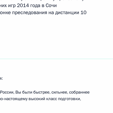
их игр 2014 года в Сочи
гонке преследования на дистанции 10
ийских зимних игр в спринте
е Лысовой
 Паралимпийских зимних игр
 в спринте на дистанции 1
я:
России, Вы были быстрее, сильнее, собраннее
ийских зимних игр
по‑настоящему высокий класс подготовки,
 в спринте на дистанции 1