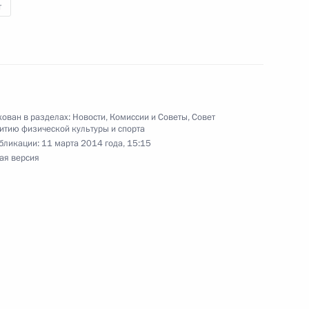
т
пийских зимних игр
 в спринте на дистанции 1
ован в разделах:
Новости
,
Комиссии и Советы
,
Совет
итию физической культуры и спорта
бликации:
11 марта 2014 года, 15:15
у XI Паралимпийских зимних
ая версия
ому спорту в слаломе Инге
ийских зимних игр
спорту в слаломе Александре