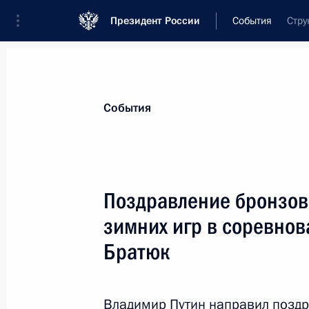
Президент России
События
Стру
Президент
Администрация
Государст
Новости
Сведения о комиссиях и совет
События
Отдельная комиссия или совет
Все комиссии и советы
Поздравление бронзов
зимних игр в соревнов
Братюк
Показа
Владимир Путин направил позд