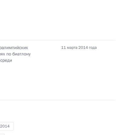
елям Паралимпийских зимних
метр Кириллу Михайлову,
аралимпийских
11 марта 2014 года
Лекомцеву
ях по биатлону
 среди
у XI Паралимпийских зимних
нкам в спринте на дистанции
-2014