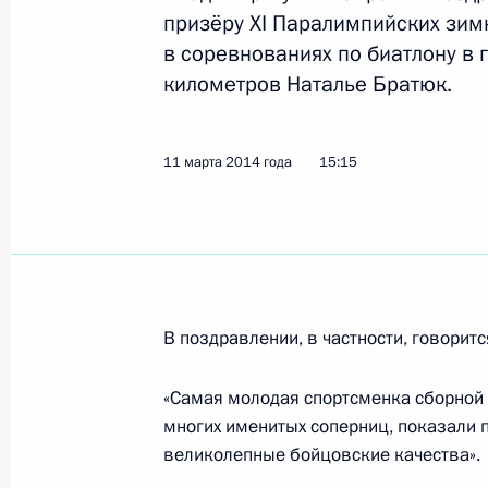
призёру XI Паралимпийских зимн
в соревнованиях по биатлону в 
Поздравление чемпионке Паралимп
километров Наталье Братюк.
на дистанции 1 километр Михалин
12 марта 2014 года, 18:25
11 марта 2014 года
15:15
Поздравление бронзовому призёру
в соревнованиях по лыжным гонкам
километр Олегу Пономарёву
12 марта 2014 года, 18:20
В поздравлении, в частности, говоритс
«Самая молодая спортсменка сборной 
Поздравление чемпионке Паралимп
многих именитых соперниц, показали 
великолепные бойцовские качества».
в соревнованиях по лыжным гонкам
километр Анне Милениной