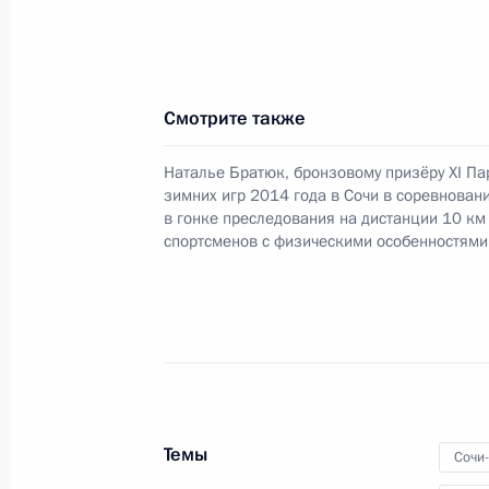
12 марта 2014 года, 18:15
Смотрите также
Поздравление лыжникам – победит
игр в спринте на дистанции 1 кило
Наталье Братюк, бронзовому призёру XI П
Рушану Миннегулову и Владиславу 
зимних игр 2014 года в Сочи в соревновани
в гонке преследования на дистанции 10 км
12 марта 2014 года, 18:10
спортсменов с физическими особенностями
Поздравление серебряному призёр
игр в соревнованиях по лыжным го
1 километр Григорию Мурыгину
12 марта 2014 года, 18:05
Темы
Сочи