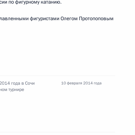
ии по фигурному катанию.
ославленными фигуристами Олегом Протопоповым
олодым учёным
10
9м
ль
к
2014 года в Сочи
10 февраля 2014 года
у зимней Олимпиады
ном турнире