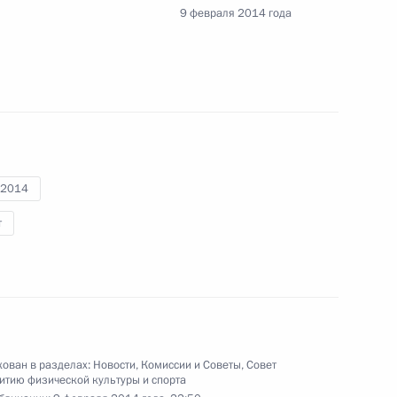
у Ану
9 февраля 2014 года
 Демченко
-2014
т
ному катанию
10
ован в разделах:
Новости
,
Комиссии и Советы
,
Совет
Вилухиной
итию физической культуры и спорта