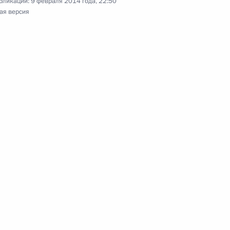
бликации:
9 февраля 2014 года, 22:50
ая версия
 зимней Олимпиады в Сочи
ий Президента в области
ёных за 2013 год