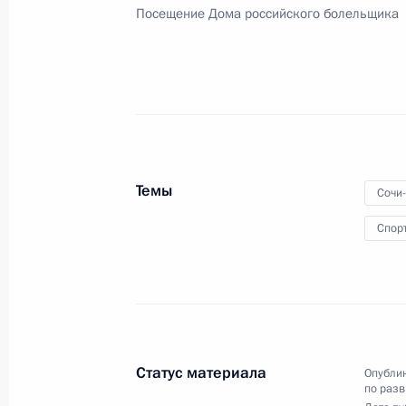
Поздравление конькобежцу Виктор
Посещение Дома российского болельщика
10 февраля 2014 года, 17:40
9 февраля 2014 года, воскресенье
Поздравление саночнику Альберту
9 февраля 2014 года, 23:10
Темы
Сочи
Спор
Посещение соревнований по фигур
9 февраля 2014 года, 22:50
Сочи
Статус материала
Опублик
Поздравление биатлонистке Ольге 
по разв