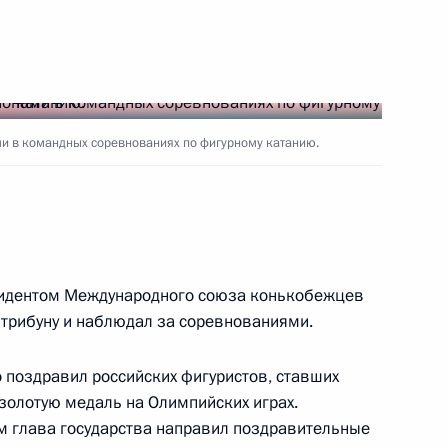
там – победителям
их игр в парном катании
и в командных соревнованиях по фигурному катанию.
гражданства
езидентом Международного союза конькобежцев
 трибуну и наблюдал за соревнованиями.
 поздравил российских фигуристов, ставших
олотую медаль на Олимпийских играх.
 XXII Олимпийских зимних
м глава государства направил поздравительные