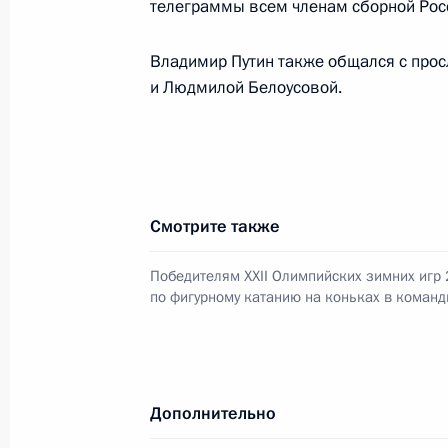
игр Ольге Фаткулиной
телеграммы всем членам сборной Росс
11 февраля 2014 года, 20:00
Владимир Путин также общался с пр
и Людмилой Белоусовой.
Вручение президентских премий м
11 февраля 2014 года, 17:50
Москва, Крем
Смотрите также
10 февраля 2014 года, понедельни
Победителям XXII Олимпийских зимних игр 
Поздравление бронзовому призёр
по фигурному катанию на коньках в команд
Александру Смышляеву
10 февраля 2014 года, 23:30
Дополнительно