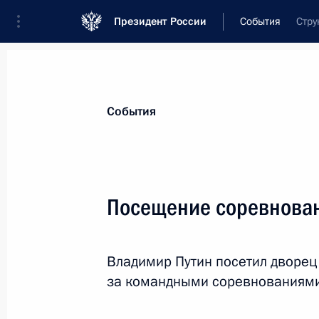
Президент России
События
Стру
Президент
Администрация
Государст
Новости
Сведения о комиссиях и совет
События
Отдельная комиссия или совет
Все комиссии и советы
Посещение соревнован
Владимир Путин посетил дворец 
за командными соревнованиями
Показа