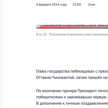
9 февраля 2014 года
22:50
Сочи
12 февраля 2014 года, среда
Поздравление российским фигурис
и призёрам XXII Олимпийских зимн
8 из 10
Российские спортсмены стали чемпионам
12 февраля 2014 года, 23:15
Заседание Комиссии по вопросам 
12 февраля 2014 года, 17:00
Москва
Глава государства побеседовал с пр
Оттавио Чинквантой, затем прошёл на
По окончании турнира Президент лично
11 февраля 2014 года, вторник
победителями и завоевавших первую з
Поздравление серебряному призёру
В дополнение к личным поздравления