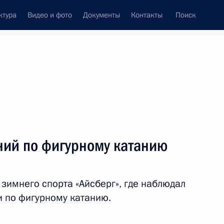
ктура
Видео и фото
Документы
Контакты
Поиск
венный Совет
Совет Безопасности
Комиссии и советы
ах
февраль, 2014
Показать
ий по фигурному катанию
зимнего спорта «Айсберг», где наблюдал
 по фигурному катанию.
ть следующие материалы