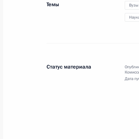
частей, принимавших участие
Темы
Вузы
в учениях «Центр-2011»
Наук
27 сентября 2011 года
Видео, 7 мин.
Статус материала
Опублик
Комисс
Дата пу