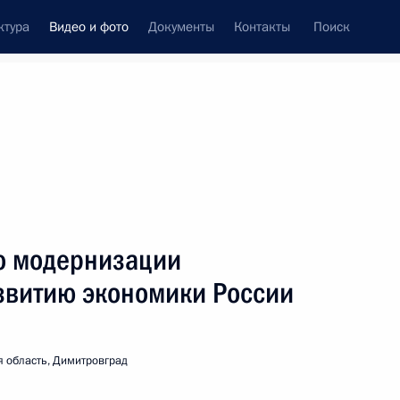
ктура
Видео и фото
Документы
Контакты
Поиск
си
ия, встречи
Встречи со СМИ
октябрь, 2011
ть следующие материалы
о модернизации
азвитию экономики России
Заседание президиума
Госсовета по проблемам ЖКХ
 область, Димитровград