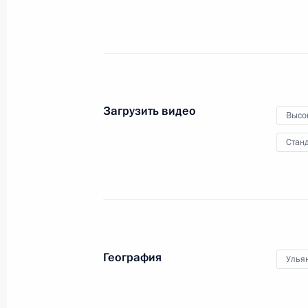
с подготовкой к зиме
3 октября 2011 года
Видео, 8 мин.
Загрузить видео
Высо
Станд
География
Улья
Встреча с командирами воинских