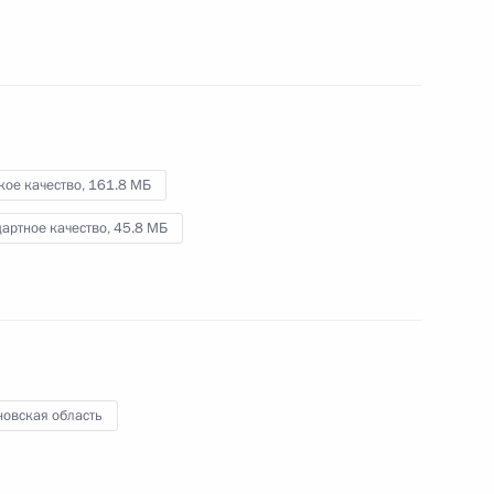
сезону
28 сентября 2011 года
Видео, 9 мин.
кое качество,
161.8 МБ
артное качество,
45.8 МБ
новская область
Заседание комиссии