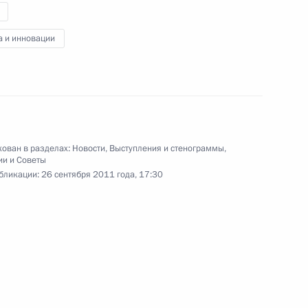
по модернизации
и технологическому
а и инновации
развитию экономики России
26 сентября 2011 года
Видео, 16 мин.
ован в разделах:
Новости
,
Выступления и стенограммы
,
ии и Советы
бликации:
26 сентября 2011 года, 17:30