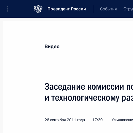
Президент России
События
Стру
Видеозаписи
Фотографии
Аудиозапи
Все материалы
Выступления
Совещан
Видео
Показа
Заседание комиссии п
и технологическому р
Совещание по вопросам
развития судебной системы
26 сентября 2011 года
17:30
Ульяновская