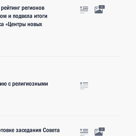
 рейтинг регионов
3
ом и подвела итоги
са «Центры новых
вию с религиозными
отовке заседания Совета
3