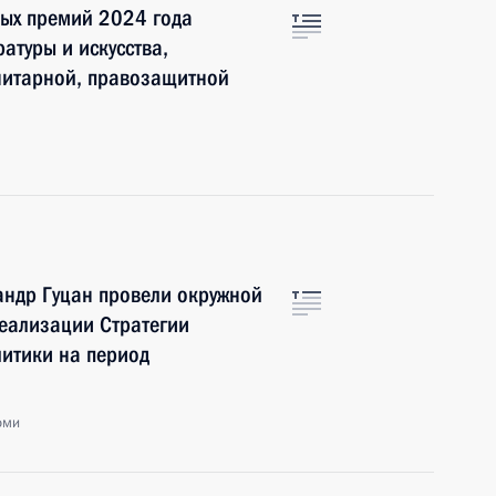
ных премий 2024 года
ратуры и искусства,
нитарной, правозащитной
ндр Гуцан провели окружной
еализации Стратегии
итики на период
оми