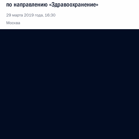
по направлению «Здравоохранение»
29 марта 2019 года, 16:30
Москва
28 марта 2019 года, четверг
Семинар-совещание по вопросам
государственной национальной политики
28 марта 2019 года, 17:30
Алтайский край, Белокуриха
Второе заседание рабочей группы по подготовке
заседания президиума Госсовета по теме
«О реализации национальной демографической
политики»