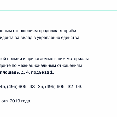
альным отношениям продолжает приём
по подготовке заседания
идента за вклад в укрепление единства
ения
ной премии и прилагаемые к ним материалы
зиденте по межнациональным отношениям
площадь, д. 4, подъезд 1.
чей группы по вопросам,
45, (495) 606–48–35, (495) 606–32–03.
и обеспечением устойчивого
июня 2019 года.