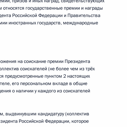
ремий, призов и иных наград, свидетельствующих
м относятся государственные премии и награды
ии по вопросам
дента Российской Федерации и Правительства
 управленческих кадров
мии иностранных государств, международные
отовке заседания Госсовета
томобильных дорог
оложения на соискание премии Президента
ного движения
ллектив соискателей (не более чем из трёх
ся предусмотренные пунктом 2 настоящих
теле, его персональном вкладе в общие
дения о наличии у каждого из соискателей
м, выдвинувшим кандидатуру (коллектив
евный визит в Китай
1
езидента Российской Федерации, которое