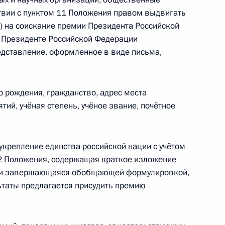
твии с пунктом 11 Положения правом выдвигать
) на соискание премии Президента Российской
и Президенте Российской Федерации
ставление, оформленное в виде письма,
ии Госсовета по вопросу
то рождения, гражданство, адрес места
в
тий, учёная степень, учёное звание, почётное
укрепление единства российской нации с учётом
пционные консультации
 2 Положения, содержащая краткое изложение
6
ля и завершающаяся обобщающей формулировкой,
льтаты предлагается присудить премию