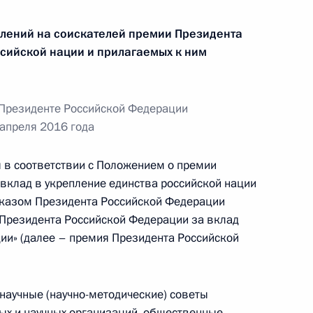
лений на соискателей премии Президента
ссийской нации и прилагаемых к ним
лизации Концепции
литики
Президенте Российской Федерации
апреля 2016 года
 в соответствии с Положением о премии
18 года
6
вклад в укрепление единства российской нации
Указом Президента Российской Федерации
и Президента Российской Федерации за вклад
ции» (далее – премия Президента Российской
частие в церемонии
1
 научные (научно-методические) советы
 «Моя страна – моя Россия»
ых и научных организаций, общественные