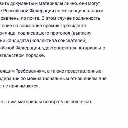
вить документы и материалы лично, они могут
отовке заседания Госсовета
те Российской Федерации по межнациональным
ного проекта «Безопасные
равлены по почте. В этом случае подлинность
роги»
ление на соискание премии Президента
си лица, подписавшего протокол (выписку
ии кандидата (коллектива соискателей)
ийской Федерации, удостоверяется нотариально
ательством порядке.
чей группы
тоящим Требованиям, а также представленные
финансовым операциям
Федерации по межнациональным отношениям вне
ю не принимаются.
е к ним материалы возврату не подлежат.
противодействию коррупции