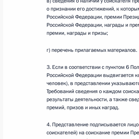
в) сведения о наличии у соискателя п
о признании его достижений, к которы
Заседание рабочей группы Комисс
Российской Федерации, премии Прези
государственной службы и резерва
Российской Федерации, награды и пре
5 июня 2019 года, 19:00
премии, награды и призы;
г) перечень прилагаемых материалов.
Совещание рабочей группы по подг
о развитии национальной сети ав
3. Если в соответствии с пунктом 6 П
и организации безопасного дорож
Российской Федерации выдвигается ко
человек), в представлении указывают
5 июня 2019 года, 12:00
Москва
Требований сведения о каждом соиска
результаты деятельности, а также све
премий, призов и иных наград.
31 мая 2019 года, пятница
4. Представление подписывается лицо
Анатолий Серышев совершил двухдн
соискателей) на соискание премии Пр
31 мая 2019 года, 12:00
Пекин