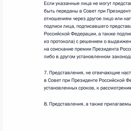
Если указанные лица не могут предста
Заседание рабочей группы по подг
быть переданы в Совет при Президен
по вопросу реализации националь
отношениям через другое лицо или нап
и качественные автомобильные до
подписи лица, подписавшего представ
13 мая 2019 года, 19:30
Российской Федерации, а также подпи
из протокола) с решением о выдвижен
на соискание премии Президента Росс
либо в другом установленном законод
30 апреля 2019 года, вторник
Заседание межведомственной рабо
7. Представления, не отвечающие нас
по противодействию незаконным 
в Совет при Президенте Российской 
установленных сроков, к рассмотрени
30 апреля 2019 года, 17:00
Москва
8. Представления, а также прилагаемы
23 апреля 2019 года, вторник
Заседание президиума Совета по 