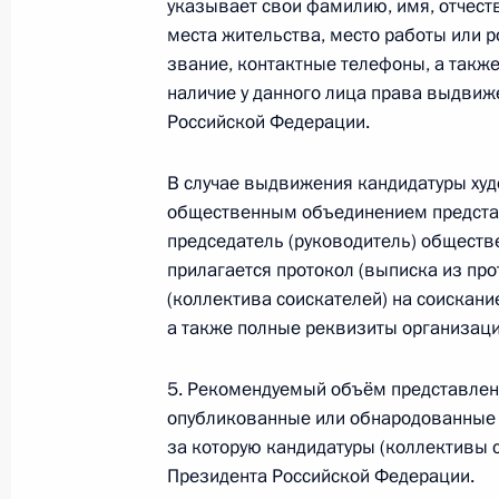
указывает свои фамилию, имя, отчеств
места жительства, место работы или ро
звание, контактные телефоны, а такж
наличие у данного лица права выдвиж
28 мая 2019 года, вторник
Российской Федерации.
Заседание Комиссии по вопросам 
в правоохранительных органах
В случае выдвижения кандидатуры худ
общественным объединением представ
28 мая 2019 года, 12:30
Москва
председатель (руководитель) обществ
прилагается протокол (выписка из пр
(коллектива соискателей) на соискан
27 мая 2019 года, понедельник
а также полные реквизиты организаци
Приём документов на соискание пр
5. Рекомендуемый объём представлени
в укрепление единства российской
опубликованные или обнародованные 
27 мая 2019 года, 15:30
за которую кандидатуры (коллективы 
Президента Российской Федерации.