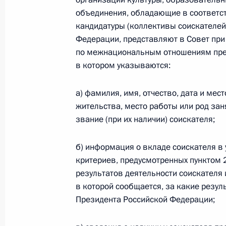
объединения, обладающие в соответс
8 июня 2019 года, 19:00
Санкт-Петербург
кандидатуры (коллективы соискателей
Федерации, представляют в Совет пр
по межнациональным отношениям пред
6 июня 2019 года, четверг
в котором указываются:
Заседание консультативной комисс
а) фамилия, имя, отчество, дата и мес
реализации национальных проекто
жительства, место работы или род заня
6 июня 2019 года, 19:30
Санкт-Петербург
звание (при их наличии) соискателя;
б) информация о вкладе соискателя в 
Российско-таиландские антикорру
критериев, предусмотренных пунктом
результатов деятельности соискате
6 июня 2019 года, 12:00
Бангкок
в которой сообщается, за какие резу
Президента Российской Федерации;
5 июня 2019 года, среда