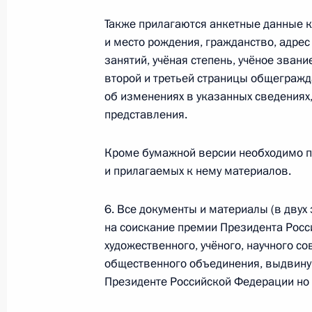
16 мая 2019 года, четверг
Также прилагаются анкетные данные ка
и место рождения, гражданство, адрес
Семинар-совещание по вопросам р
занятий, учёная степень, учёное звани
государственной национальной пол
второй и третьей страницы общегражд
об изменениях в указанных сведениях
16 мая 2019 года, 16:00
представления.
Кроме бумажной версии необходимо п
15 мая 2019 года, среда
и прилагаемых к нему материалов.
Заседание рабочей группы по реа
государственной миграционной по
6. Все документы и материалы (в двух
на соискание премии Президента Росс
15 мая 2019 года, 17:00
художественного, учёного, научного со
общественного объединения, выдвинув
Президенте Российской Федерации н
13 мая 2019 года, понедельник