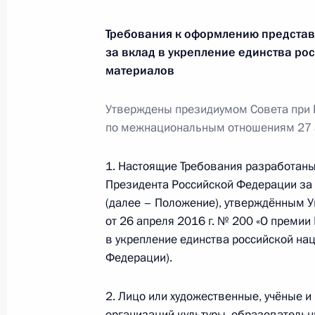
10 июня 2019 года, понедельник
Требования к оформлению представ
за вклад в укрепление единства ро
Заседание рабочей группы по реа
материалов
государственной миграционной по
10 июня 2019 года, 16:00
Утверждены президиумом Совета при 
по межнациональным отношениям 27 
1. Настоящие Требования разработаны
Объявлены лауреаты Госпремии 20
Президента Российской Федерации за 
10 июня 2019 года, 12:50
Москва, Кремль
(далее – Положение), утверждённым 
от 26 апреля 2016 г. № 200 «О преми
в укрепление единства российской на
Федерации).
8 июня 2019 года, суббота
Магомедсалам Магомедов принял у
2. Лицо или художественные, учёные и
награждения победителей конкурса
организаций культуры, образовательн