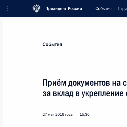
Президент России
События
Стру
Президент
Администрация
Государст
Новости
Сведения об Администрации П
События
Показа
Приём документов на 
за вклад в укрепление
18 июня 2019 года, вторник
Заседание рабочей группы по подг
по вопросам развития Дальнего Во
27 мая 2019 года
15:30
18 июня 2019 года, 17:00
Москва