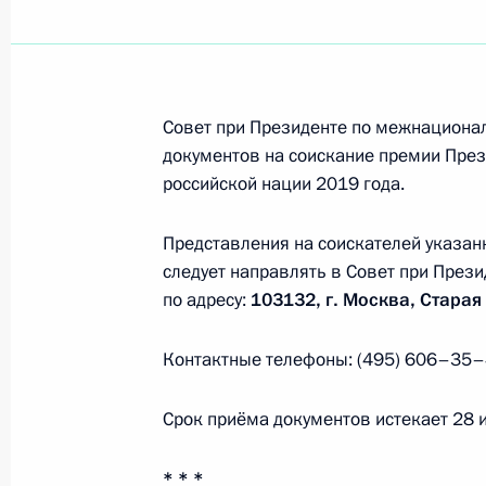
13 июня 2019 года, четверг
Совет при Президенте по межнацион
Второе заседание рабочей группы 
документов на соискание премии През
Госсовета о развитии здравоохран
российской нации 2019 года.
13 июня 2019 года, 12:30
Представления на соискателей указан
следует направлять в Совет при Пре
11 июня 2019 года, вторник
по адресу:
103132, г. Москва, Старая 
Заседание Межведомственной рабо
Контактные телефоны: (495) 606–35–
связанным с изменением климата 
развития
Срок приёма документов истекает 28 
11 июня 2019 года, 19:00
* * *