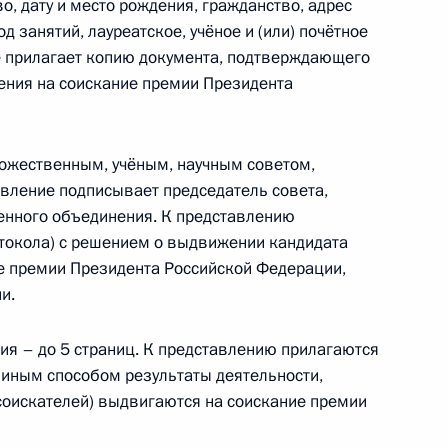
о, дату и место рождения, гражданство, адрес
д занятий, лауреатское, учёное и (или) почётное
е прилагает копию документа, подтверждающего
ения на соискание премии Президента
кадровой политики
ожественным, учёным, научным советом,
ление подписывает председатель совета,
енного объединения. К представлению
отокола) с решением о выдвижении кандидата
ие премии Президента Российской Федерации,
и.
емии Президента за вклад
я – до 5 страниц. К представлению прилагаются
 нации
иным способом результаты деятельности,
соискателей) выдвигаются на соискание премии