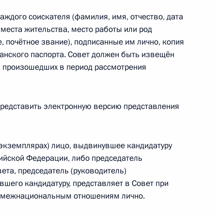
ждого соискателя (фамилия, имя, отчество, дата
 места жительства, место работы или род
еализации Стратегии
е, почётное звание), подписанные им лично, копия
итики до 2025 года
анского паспорта. Совет должен быть извещён
, произошедших в период рассмотрения
редставить электронную версию представления
лизации Концепции
литики на 2019–2025 годы
 экземплярах) лицо, выдвинувшее кандидатуру
ийской Федерации, либо председатель
вета, председатель (руководитель)
шего кандидатуру, представляет в Совет при
о межнациональным отношениям лично.