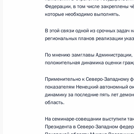
Федерации, в том числе закреплены ч
10 июня 2019 года, понедельник
которые необходимо выполнять.
Заседание рабочей группы по реа
В этой связи одной из срочных задач 
государственной миграционной по
региональных планов реализации указ
10 июня 2019 года, 16:00
По мнению замглавы Администрации, 
положительная динамика оценки граж
Объявлены лауреаты Госпремии 20
Применительно к Северо-Западному фе
10 июня 2019 года, 12:50
Москва, Кремль
показателям Ненецкий автономный ок
динамику за последние пять лет демо
область.
8 июня 2019 года, суббота
На семинаре-совещании выступили та
Магомедсалам Магомедов принял у
Президента в Северо-Западном федер
награждения победителей конкурса