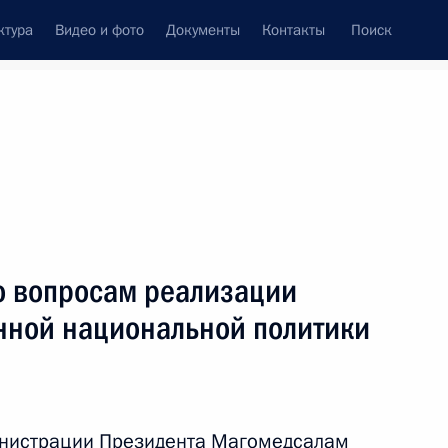
ктура
Видео и фото
Документы
Контакты
Поиск
венный Совет
Совет Безопасности
Комиссии и советы
резидента
июнь, 2019
ть следующие материалы
 вопросам реализации
енной национальной политики
отовке президиума Госсовета
стока
инистрации Президента Магомедсалам