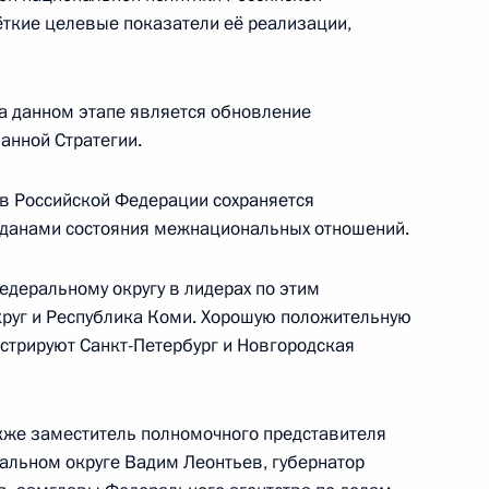
ёткие целевые показатели её реализации,
лизации Концепции
на данном этапе является обновление
литики
анной Стратегии.
в Российской Федерации сохраняется
данами состояния межнациональных отношений.
18 года
6
деральному округу в лидерах по этим
руг и Республика Коми. Хорошую положительную
нстрируют Санкт-Петербург и Новгородская
кже заместитель полномочного представителя
частие в церемонии
1
альном округе Вадим Леонтьев, губернатор
 «Моя страна – моя Россия»