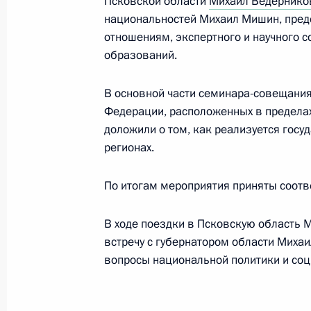
Псковской области
Михаил Ведернико
национальностей Михаил Мишин, пре
8 июня 2019 года, 19:00
Санкт-Петербург
отношениям, экспертного и научного 
образований.
6 июня 2019 года, четверг
В основной части семинара-совещани
Заседание консультативной комисс
Федерации, расположенных в пределах
доложили о том, как реализуется госу
реализации национальных проекто
регионах.
6 июня 2019 года, 19:30
Санкт-Петербург
По итогам мероприятия приняты соот
Российско-таиландские антикорру
В ходе поездки в Псковскую область
встречу с губернатором области Миха
6 июня 2019 года, 12:00
Бангкок
вопросы национальной политики и соц
5 июня 2019 года, среда