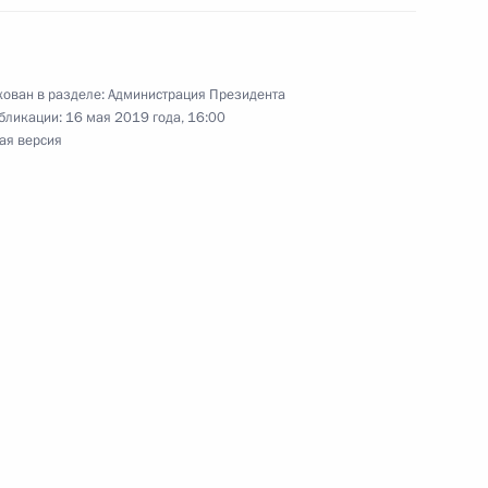
ован в разделе:
Администрация Президента
бликации:
16 мая 2019 года, 16:00
кадровой политики
ая версия
емии Президента за вклад
 нации