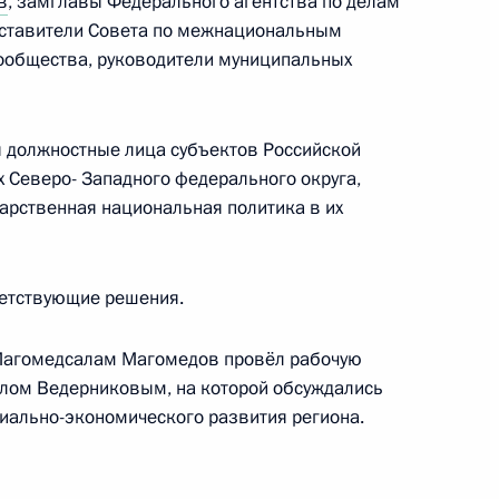
в
, замглавы Федерального агентства по делам
дставители Совета по межнациональным
сообщества, руководители муниципальных
я должностные лица субъектов Российской
ии Госсовета по вопросу
 Северо- Западного федерального округа,
дарственная национальная политика в их
в
ветствующие решения.
пционные консультации
6
 Магомедсалам Магомедов провёл рабочую
илом Ведерниковым, на которой обсуждались
иально-экономического развития региона.