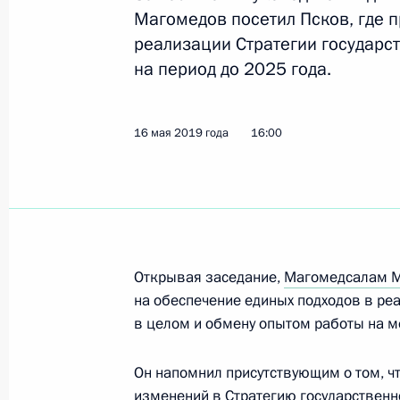
Магомедов посетил Псков, где 
реализации Стратегии государс
на период до 2025 года.
13 июня 2019 года, четверг
Второе заседание рабочей группы 
Госсовета о развитии здравоохран
16 мая 2019 года
16:00
13 июня 2019 года, 12:30
11 июня 2019 года, вторник
Открывая заседание,
Магомедсалам 
Заседание Межведомственной рабо
на обеспечение единых подходов в ре
связанным с изменением климата 
в целом и обмену опытом работы на м
развития
11 июня 2019 года, 19:00
Он напомнил присутствующим о том, ч
изменений в Стратегию государственн