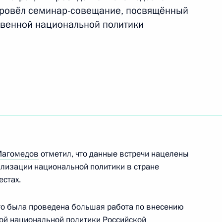
провёл семинар-совещание, посвящённый
твенной национальной политики
по подготовке заседания
ения
Магомедов
отметил, что данные встречи нацелены
чей группы по вопросам,
ализации национальной политики в стране
и обеспечением устойчивого
естах.
то была проведена большая работа по внесению
ой национальной политики Российской