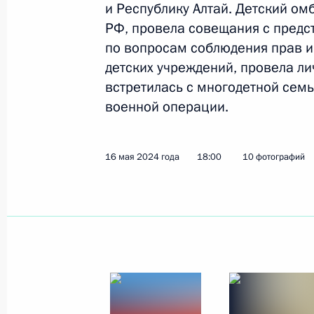
и Республику Алтай. Детский ом
РФ, провела совещания с предс
по вопросам соблюдения прав и 
29 мая 2024 года, среда
детских учреждений, провела ли
Помощник Президента Алексей Дю
встретилась с многодетной сем
Государственного Совета Российск
военной операции.
29 мая 2024 года, 09:00
16 мая 2024 года
18:00
10 фотографий
16 мая 2024 года, четверг
Мария Львова-Белова посетила Алт
Алтай
16 мая 2024 года, 18:00