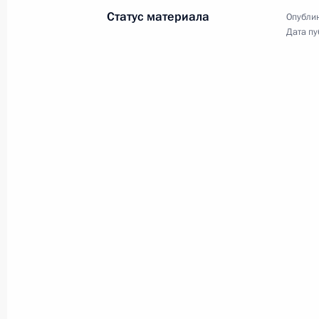
Заседание комиссии Госсовета по
Статус материала
Опублик
«Промышленность»
Дата пу
24 апреля 2024 года, 21:00
23 апреля 2024 года, вторник
Заседание Комиссии по делам инв
23 апреля 2024 года, 14:00
Москва
19 апреля 2024 года, пятница
Рабочая поездка Марии Львовой-Б
и Запорожскую область
19 апреля 2024 года, 19:00