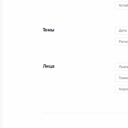
Алта
26 апреля 2024 года, пятница
Темы
Дети
Мария Львова-Белова посетила Ка
Реги
26 апреля 2024 года, 17:00
Лица
Льво
Заседание комиссии Госсовета по
Томе
связь, цифровая экономика»
Хоро
26 апреля 2024 года, 17:00
24 апреля 2024 года, среда