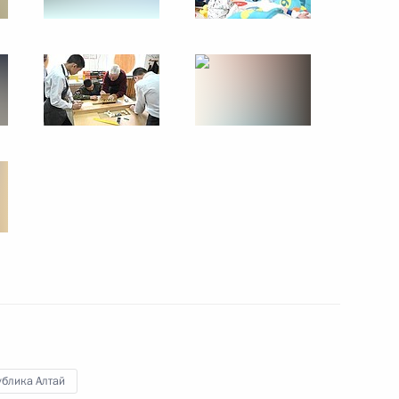
направлению «Инвестиции»
 направлению «Социальная
направлению «Туризм,
ублика Алтай