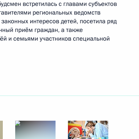
будсмен встретилась с главами субъектов
тавителями региональных ведомств
законных интересов детей, посетила ряд
чный приём граждан, а также
мин назначен Секретарём
ьёй и семьями участников специальной
ой Федерации
айский край и Республику
10