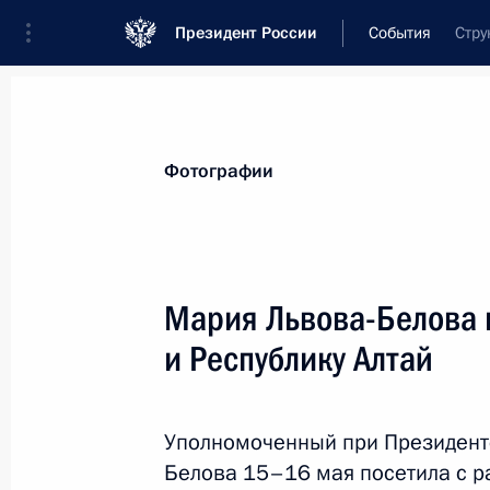
Президент России
События
Стру
Президент
Администрация
Государст
Новости
Сведения об Администрации П
Фотографии
Показа
Мария Львова-Белова 
и Республику Алтай
31 мая 2024 года, пятница
Встреча с Уполномоченным по пра
Львовой-Беловой
Уполномоченный при Президент
Белова 15–16 мая посетила с р
31 мая 2024 года, 15:35
Москва, Кремль