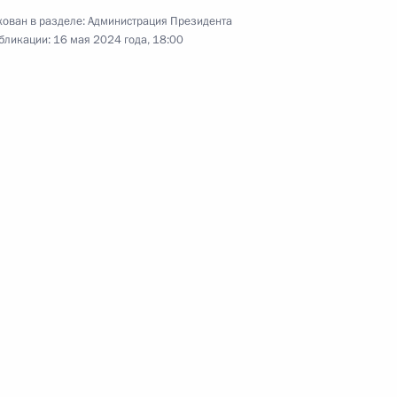
 направлению
ован в разделе:
Администрация Президента
бликации:
16 мая 2024 года, 18:00
алидов
еловой в ДНР, ЛНР
13