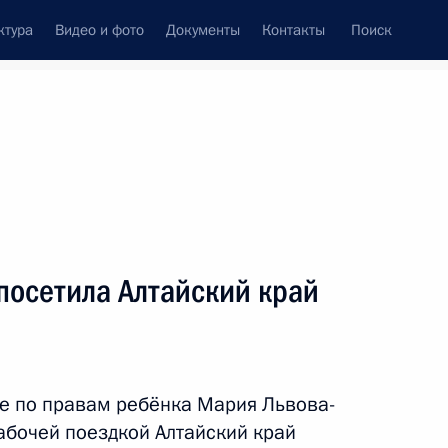
ктура
Видео и фото
Документы
Контакты
Поиск
венный Совет
Совет Безопасности
Комиссии и советы
резидента
май, 2024
ть следующие материалы
посетила Алтайский край
вам ребёнка Марией
6
е по правам ребёнка Мария Львова-
абочей поездкой Алтайский край