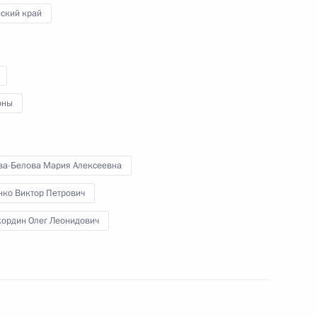
йский край
тар
5
оны
ва-Белова Мария Алексеевна
 направлению «Коммуникации,
нко Виктор Петрович
хордин Олег Леонидович