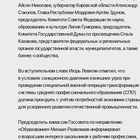
Айсен Николаев
, губернатор Кировской области
Александр
Соколов
, Глава Республики Мордовия
Артём Здунов
,
председатель Комитета Совета Федерации по науке,
образованию и культуре Лилия Гумерова, председатель
Комитета Государственной Думы по просвещению Ольга
Казакова, представители федеральных и региональных
органов государственной власти, муниципалитетов, а также
бизнес-сообщества.
Во вступительном слове
Игорь Левитин
отметил, что
в условиях санкционного давления и внешних угроз при
проведении специальной военной операции трансформация
системы среднего профессионального образования (СПО)
должна проходить с учётом потребностей экономики страны
для ускоренного развития отечественной промышленности.
Председатель комиссии Госсовета по направлению
«Образование»
Михаил Развожаев
информировал
о возросшем интересе школьников к рабочим профессиям,