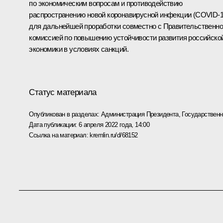
по экономическим вопросам и противодействию
распространению новой коронавирусной инфекции (COVID-1
для дальнейшей проработки совместно с Правительственн
комиссией по повышению устойчивости развития российско
экономики в условиях санкций.
Статус материала
Опубликован в разделах:
Администрация Президента
,
Государствен
Дата публикации:
6 апреля 2022 года, 14:00
Ссылка на материал:
kremlin.ru/d/68152