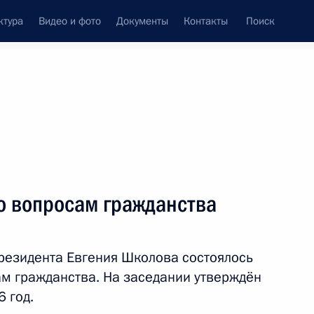
ктура
Видео и фото
Документы
Контакты
Поиск
венный Совет
Совет Безопасности
Комиссии и советы
резидента
март, 2017
ть следующие материалы
о вопросам гражданства
резидента Евгения Школова состоялось
 Следственного комитета
м гражданства. На заседании утверждён
естве
 год.