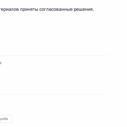
иторингу выполнения решений
териалов приняты согласованные решения.
полнении перечня поручений
ности лесного комплекса
кадровой политики
а
ю область
лужба