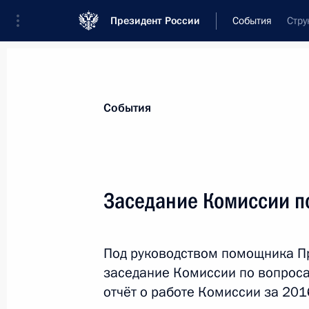
Президент России
События
Стру
Президент
Администрация
Государст
Новости
Сведения об Администрации П
События
Показа
Заседание Комиссии п
13 марта 2017 года, понедельник
Под руководством помощника П
Детский омбудсмен и Председатель
заседание Комиссии по вопроса
подписали соглашение о сотруднич
отчёт о работе Комиссии за 2016
13 марта 2017 года, 15:00
Москва