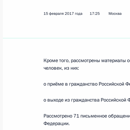
15 февраля 2017 года
17:25
Москва
2 марта 2017 года, четверг
Герман Клименко обсудил реализа
с использованием искусственного 
2 марта 2017 года, 20:00
Санкт-Петербург
Кроме того, рассмотрены материалы 
человек, из них:
28 февраля 2017 года, вторник
о приёме в гражданство Российской Ф
Герман Клименко принял участие в
инвестиционного форума в Сочи
о выходе из гражданства Российской 
28 февраля 2017 года, 17:00
Сочи
Рассмотрено 71 письменное обращени
Федерации.