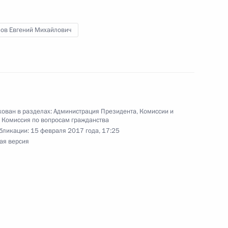
ов Евгений Михайлович
еранов
ован в разделах:
Администрация Президента
,
Комиссии и
,
Комиссия по вопросам гражданства
к
бликации:
15 февраля 2017 года, 17:25
ая версия
ей перед студентами Первого
 И.М.Сеченова