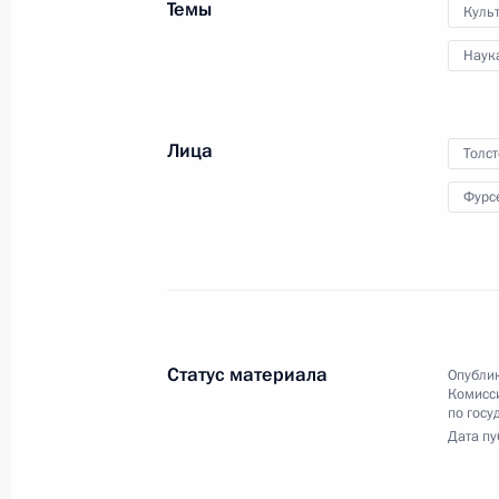
Темы
Куль
Заседание президиума Совета по
Наук
отношениям
12 июля 2016 года, 15:00
Лица
Толс
Фурс
29 июня 2016 года, среда
Заседание Комиссии по вопросам 
в правоохранительных органах
29 июня 2016 года, 13:20
Москва
Статус материала
Опублик
Комисс
по госу
28 июня 2016 года, вторник
Дата пу
Советник Президента Герман Клим