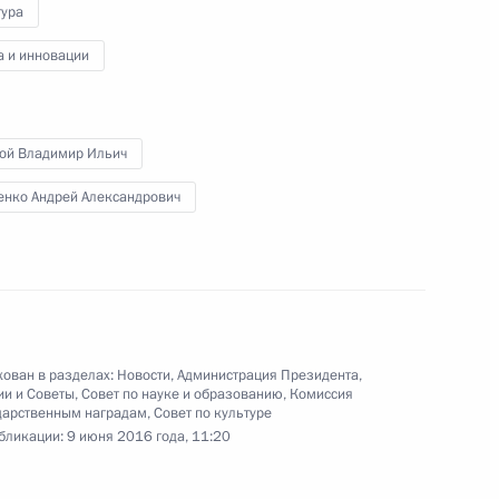
тура
 межнациональным
а и инновации
той Владимир Ильич
енко Андрей Александрович
кадровой политики
ован в разделах:
Новости
,
Администрация Президента
,
ии и Советы
,
Совет по науке и образованию
,
Комиссия
дарственным наградам
,
Совет по культуре
бликации:
9 июня 2016 года, 11:20
енко презентовал пилотный