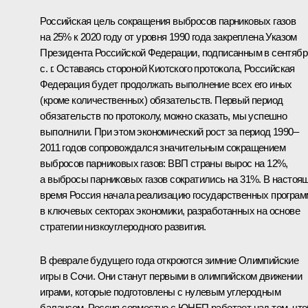
Российская цель сокращения выбросов парниковых газов
на 25% к 2020 году от уровня 1990 года закреплена Указом
Президента Российской Федерации, подписанным в сентябр
с. г. Оставаясь стороной Киотского протокола, Российская
Федерация будет продолжать выполнение всех его иных
(кроме количественных) обязательств. Первый период
обязательств по протоколу, можно сказать, мы успешно
выполнили. При этом экономический рост за период 1990–
2011 годов сопровождался значительным сокращением
выбросов парниковых газов: ВВП страны вырос
на 12%,
а выбросы парниковых газов сократились на 31%. В настоя
время Россия начала реализацию государственных програм
в ключевых секторах экономики, разработанных на основе
стратегии низкоуглеродного развития.
В феврале будущего года откроются зимние Олимпийские
игры в Сочи. Они станут первыми в олимпийском движении
играми, которые подготовлены с нулевым углеродным
балансом. Россия совместно с ЮНЕП работает над тем, чт