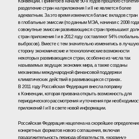
Конвенции. Принятое в начале 90-х годов прошлого столети
разделение стран на приложения I и II не является более
адекватным. За это время изменился баланс вкладов стран
в глобальные эмиссии (по данным МЭА, начиная с 2008 год
совокупные эмиссии развивающихся стран превышают дол
стран приложения I и в 2012 году составляют 54% глобальн
выбросов). Вместе с тем значительно изменились в лучшую
сторону экономические и технологические возможности
некоторых развивающихся стран, особенно из числа так
называемых ведущих экономик мира, а также созданы
механизмы международной финансовой поддержки
климатических действий в развивающихся странах.
В 2011 году Российская Федерация внесла поправку
к Конвенции, которая призвана открыть возможность для
периодического рассмотрения и уточнения при необходимос
приложений I и II в свете новой информации.
Российская Федерация нацелена на скорейшее определени
конкретных форматов нового соглашения, включая
продолжительность периода обязательств, «корзину»