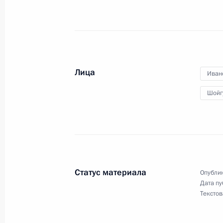
27 сентября 2013 года, пятница
Заседание Комиссии по координац
органов исполнительной власти по
международных договоров в област
27 сентября 2013 года, 18:00
Лица
Иван
Шойг
26 сентября 2013 года, четверг
Заседание Совета по взаимодейст
объединениями
26 сентября 2013 года, 16:00
Москва, Крем
Статус материала
Опублик
Дата пу
Текстов
Научно-практическая конференция 