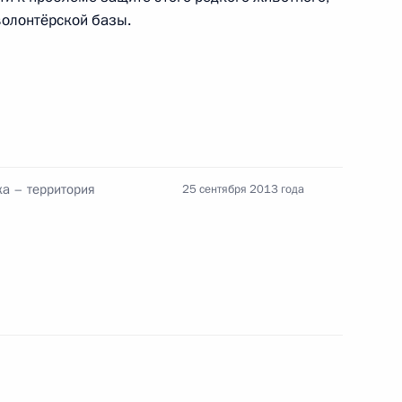
волонтёрской базы.
б Управлении Президента
овета
сии по вопросам гражданства
а – территория
25 сентября 2013 года
ции Президента