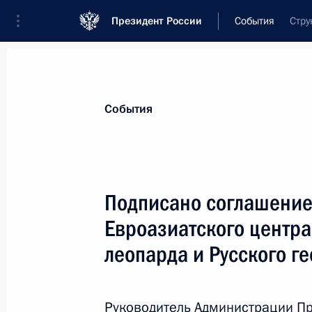
Президент России
События
Стру
Президент
Администрация
Государст
Новости
Сведения об Администрации П
События
Показа
Подписано соглашение
Евроазиатского центра
Заседание Комиссии по вопросам 
леопарда и Русского г
8 октября 2013 года, 18:00
Руководитель Администрации Пр