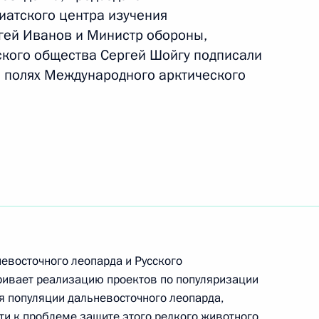
ай
10
иатского центра изучения
гей Иванов и Министр обороны,
ского общества Сергей Шойгу подписали
а полях Международного арктического
 лиги ВТБ
4
ийского организационного
евосточного леопарда и Русского
ривает реализацию проектов по популяризации
я популяции дальневосточного леопарда,
и к проблеме защите этого редкого животного,