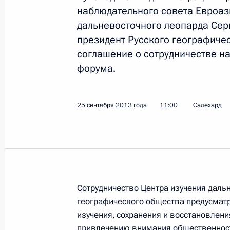
Рабочая поездка в Хабаровский кр
наблюдательного совета Евроаз
8 октября 2013 года, 14:00
Хабаровск
дальневосточного леопарда Сер
президент Русского географиче
соглашение о сотрудничестве н
форума.
7 октября 2013 года, понедельник
Презентация нового сезона Единой
25 сентября 2013 года
11:00
Салехард
7 октября 2013 года, 16:00
Москва
1 октября 2013 года, вторник
Внесены изменения в состав Росс
Сотрудничество Центра изучения дальн
комитета «Победа»
географического общества предусмат
1 октября 2013 года, 19:20
изучения, сохранения и восстановлени
привлечению внимания общественност