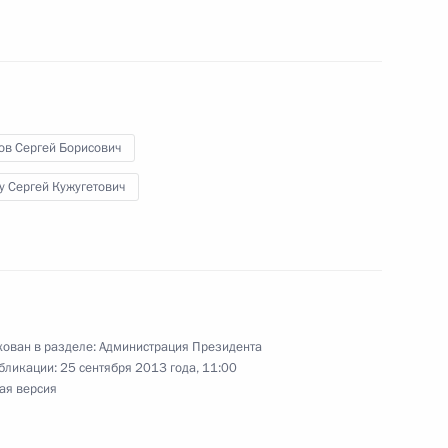
ии деятельности федеральных
 осуществлению
и противодействия коррупции
ов Сергей Борисович
у Сергей Кужугетович
вию с религиозными
ль
ован в разделе:
Администрация Президента
бликации:
25 сентября 2013 года, 11:00
ая версия
«20 лет Конституции России»
6