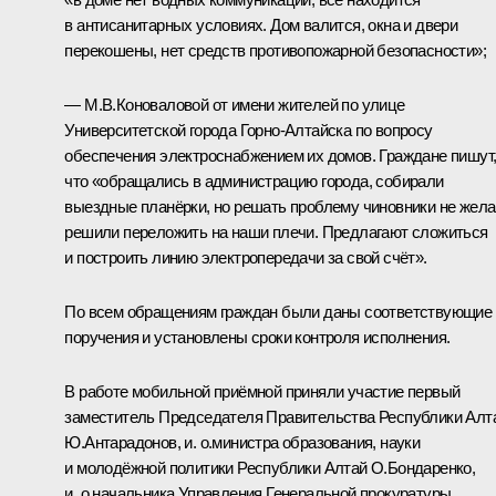
в антисанитарных условиях. Дом валится, окна и двери
перекошены, нет средств противопожарной безопасности»;
— М.В.Коноваловой от имени жителей по улице
Университетской города Горно-Алтайска по вопросу
обеспечения электроснабжением их домов. Граждане пишут
что «обращались в администрацию города, собирали
выездные планёрки, но решать проблему чиновники не жела
решили переложить на наши плечи. Предлагают сложиться
и построить линию электропередачи за свой счёт».
По всем обращениям граждан были даны соответствующие
поручения и установлены сроки контроля исполнения.
В работе мобильной приёмной приняли участие первый
заместитель Председателя Правительства Республики Алт
Ю.Антарадонов, и. о.министра образования, науки
и молодёжной политики Республики Алтай О.Бондаренко,
и. о.начальника Управления Генеральной прокуратуры