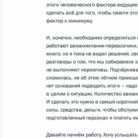
этого человеческого фактора ведущее
Перечень поручений по итогам ра
сделать всё для того, чтобы свести эт
Президента в Ярославской области
фактор к минимуму.
4 августа 2011 года, 20:30
И, конечно, необходимо определиться с
работают авиакомпании-перевозчики. 
много, но я пока не видел решений, с
Работа мобильной приёмной в Яро
разговоры о том, что мы собираемся 
не выполняют нормативы. Подчёркиваю,
2 августа 2011 года, 18:40
сложилась, не об этом лётном происшес
нет оснований подводить итоги – над
в целом о ситуации. Количество авиа
2 августа мобильная приёмная Пре
И сделать это нужно в самый короткий
в Ярославской области
силы, средства, деньги, чтобы обслуж
2 августа 2011 года, 09:05
подготовленный персонал и платить им
Давайте начнём работу. Хочу услышать