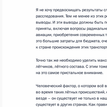
Разбился самолёт с хоккеистами я
Я не хочу предвосхищать результаты с
7 сентября 2011 года, 17:50
расследования. Тем не менее из этих
выводы. И эти выводы должны быть по
приняты, включая вопросы радикально
авиации, приобретения современных тр
О ходе исполнения пунктов 5, 7 и 
это большие затраты для бюджета, оч
по итогам работы мобильной приё
к стране происхождения этих транспор
в Ярославской области
6 сентября 2011 года, 11:25
Точно так же необходимо уделить мак
лётчиков, лётного состава. С этим тож
на это самое пристальное внимание.
О ходе исполнения поручений, дан
мобильной приёмной Президента в
Человеческий фактор, о котором всё 
во время таких лётных происшествий, 
3 сентября 2011 года, 12:20
везде – он существует не только в наш
существует в других странах. Как прав