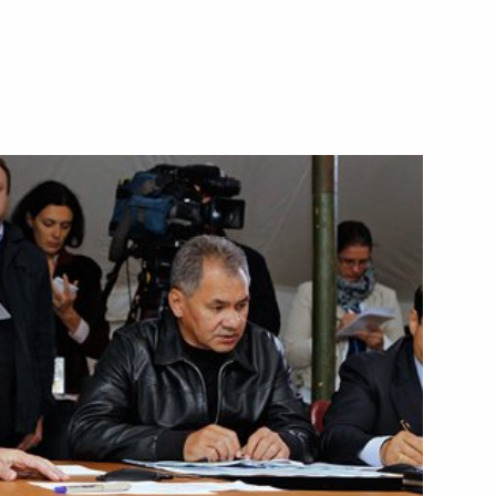
я поручений, данных
мной Президента
я поручений, данных
мной Президента