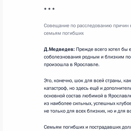
* * *
О ходе исполнения поручений, дан
мобильной приёмной Президента в
Совещание по расследованию причин 
семьям погибших
12 сентября 2011 года, 14:10
Д.Медведев:
Прежде всего хотел бы 
соболезнования родным и близким пог
Поездка в Ярославль
произошла в Ярославле.
8 сентября 2011 года
Это, конечно, шок для всей страны, ка
катастроф, но здесь ещё и дополнител
основной состав любимой в Ярославле,
Президенты России и Турции почти
из наиболее сильных, успешных клубов
«Локомотива»
не только для всех близких, но и для 
8 сентября 2011 года, 18:00
Семьям погибших и пострадавших дол