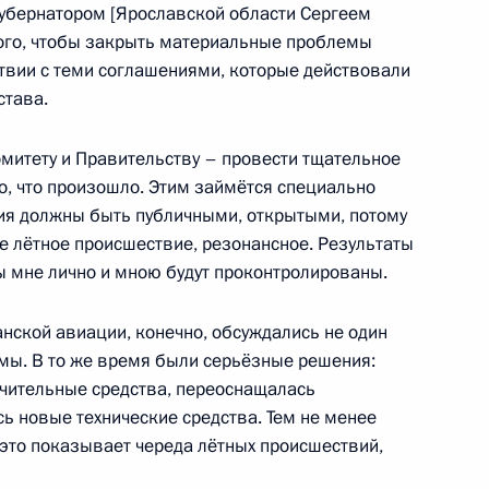
 губернатором [Ярославской области Сергеем
того, чтобы закрыть материальные проблемы
енарном заседании Мирового
ствии с теми соглашениями, которые действовали
става.
омитету и Правительству – провести тщательное
о, что произошло. Этим займётся специально
ом ЮНЕСКО Ириной Боковой
ия должны быть публичными, открытыми, потому
ое лётное происшествие, резонансное. Результаты
 мне лично и мною будут проконтролированы.
нской авиации, конечно, обсуждались не один
погибших в авиакатастрофе
емы. В то же время были серьёзные решения:
чительные средства, переоснащалась
ь новые технические средства. Тем не менее
 это показывает череда лётных происшествий,