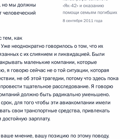
, но мы должны
«Як-42» и оказанию
боты мобильной приёмной
от человеческий
помощи семьям погибших
8 сентября 2011 года
 тем, как
Уже неоднократно говорилось о том, что их
вязанных с их слиянием и ликвидацией. Были
славской области
закрывать маленькие компании, которые
 я говорю сейчас не о той ситуации, которая
твии, не об этой трагедии, потому что здесь пока
о провести тщательное расследование. Я говорю
компаний должно быть радикально уменьшено.
зидента будет работать
 срок, для того чтобы эти авиакомпании имели
ивать свои транспортные средства, привлекать
 достойную зарплату.
 ваше мнение, вашу позицию по этому поводу.