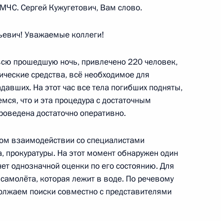
МЧС. Сергей Кужугетович, Вам слово.
й на должности руководящих
л
евич! Уважаемые коллеги!
 всю прошедшую ночь, привлечено 220 человек,
нические средства, всё необходимое для
литический форум
давших. На этот час все тела погибших подняты,
мся, что и эта процедура с достаточным
роведена достаточно оперативно.
ном взаимодействии со специалистами
ть предыдущие материалы
, прокуратуры. На этот момент обнаружен один
нет однозначной оценки по его состоянию. Для
и самолёта, которая лежит в воде. По речевому
одолжаем поиски совместно с представителями
енно-Морского Флота