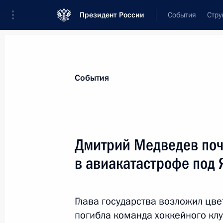
Президент России
События
Стру
Материалы по выбранной теме
События
Ярославская область,
100 результа
Дмитрий Медведев поч
Показа
в авиакатастрофе под
О ходе исполнения пункта 7 перечн
по итогам работы мобильной приё
Глава государства возложил цвет
в Ярославской области
погибла команда хоккейного клу