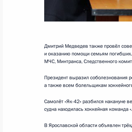
О ходе исполнения поручения, дан
Ярославской области по итогам р
Президента в Ярославской области
12 октября 2011 года, 21:30
Дмитрий Медведев также провёл сове
и оказанию помощи семьям погибших. 
Исполнен пункт 4 перечня поручен
МЧС, Минтранса, Следственного комит
мобильной приёмной Президента в
Президент выразил соболезнования р
28 сентября 2011 года, 19:50
а также всем болельщикам хоккейного
Самолёт «Як-42» разбился накануне в
Продлён контроль ряда поручений,
судна находилась хоккейная команда 
мобильной приёмной Президента в
16 сентября 2011 года, 21:50
В Ярославской области объявлен трёх