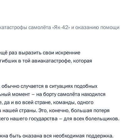
ных по итогам работы
 Ярославской области
катастрофы самолёта «Як-42» и оказанию помощи
ещё раз выразить свои искренние
ибших в той авиакатастрофе, которая
к обычно случается в ситуациях подобных
ьный момент – на борту самолёта находился
 да и во всей стране, команды, одного
ли память хоккеистов
 нашей страны. Это, конечно, большая потеря
всего нашего государства – для всех болельщиков.
жна быть оказана вся необходимая поддержка.