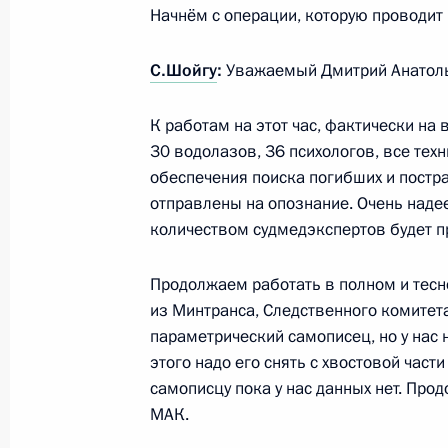
Начнём с операции, которую проводит 
Президент произвёл ряд назначени
сотрудников органов внутренних де
С.Шойгу
:
Уважаемый Дмитрий Анатоль
4 апреля 2011 года, 10:00
К работам на этот час, фактически на
30 водолазов, 36 психологов, все тех
Поездка в Ярославль. Мировой по
обеспечения поиска погибших и постра
отправлены на опознание. Очень надее
10 сентября 2010 года
количеством судмедэкспертов будет п
Продолжаем работать в полном и тес
Показа
из Минтранса, Следственного комитета
параметрический самописец, но у нас 
этого надо его снять с хвостовой част
самописцу пока у нас данных нет. Пр
МАК.
Встреча с военнослужащими Во