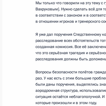
Мы только что говорили на эту тему с
Вахруковым]. Нужно сделать всё для 
Дмитрий Медведев выступил на пл
в соответствии с законом и в соответ
политического форума
в отношении игроков и тренерского со
8 сентября 2011 года, 15:00
Я уже дал поручения Следственному к
расследование всех обстоятельств тог
Встреча с генеральным директор
созданная комиссия. Все её заключен
что это серьёзная трагедия и серьёзн
8 сентября 2011 года, 13:30
расследования должны быть доложены
Вопросы безопасности полётов гражда
Дмитрий Медведев почтил память 
раз. У нас есть с этим большие пробл
под Ярославлем
были даны поручения, выделялись зна
аэродромная структура, использовалис
8 сентября 2011 года, 11:30
ситуация остаётся неблагополучной. И
которые произошли и в этом году.