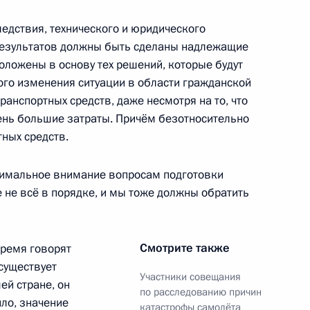
рославского «Локомотива»
ледствия, технического и юридического
 результатов должны быть сделаны надлежащие
ложены в основу тех решений, которые будут
го изменения ситуации в области гражданской
анспортных средств, даже несмотря на то, что
8 перечня поручений, данных
ень большие затраты. Причём безотносительно
мной Президента
тных средств.
симальное внимание вопросам подготовки
е не всё в порядке, и мы тоже должны обратить
ных по итогам работы
 Ярославской области
Смотрите также
время говорят
существует
Участники совещания
ей стране, он
по расследованию причин
ило, значение
катастрофы самолёта