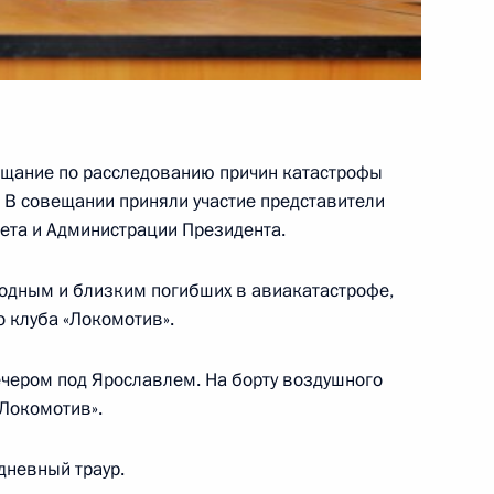
ного заместителю губернатора
аботы мобильной приёмной
щание по расследованию причин катастрофы
В совещании приняли участие представители
ий, данных по итогам работы
ета и Администрации Президента.
 Ярославской области
одным и близким погибших в авиакатастрофе,
 клуба «Локомотив».
ечером под Ярославлем. На борту воздушного
 данных по итогам работы
«Локомотив».
 Ярославской области
дневный траур.