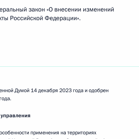
деральный закон «О внесении изменений
кты Российской Федерации».
ошлину за регистрацию
 безвозмездно в зону СВО
егулировании производства
гольной и спиртосодержащей
енной Думой 14 декабря 2023 года и одобрен
года.
 управления
особенности применения на территориях
-экономического развития