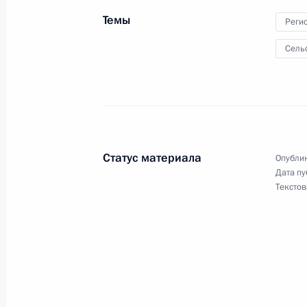
Темы
25 декабря 2023 года, 13:30
Реги
Сель
Перечень поручений по итогам сов
Правительства
7 декабря 2023 года, 22:00
Статус материала
Опублик
Дата пу
Срок предоставления бесплатной 
Текстов
территориях России продлён до 1 
27 ноября 2023 года, 18:25
Подписан закон, касающийся фор