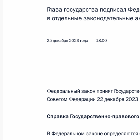
22 апреля 2024 года, 16:30
Глава государства подписал Фе
в отдельные законодательные а
Подписан закон, отменяющий госп
25 декабря 2023 года
18:00
транспортных средств, переданных
23 марта 2024 года, 19:15
Внесены изменения в закон о госр
и оборота этилового спирта, алко
Федеральный закон принят Государств
продукции
Советом Федерации 22 декабря 2023 
23 марта 2024 года, 18:35
Справка Государственно-правового
В Федеральном законе определяются 
Совещание по вопросам социально