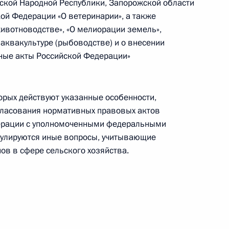
ской Народной Республики, Запорожской области
ой Федерации «О ветеринарии», а также
ивотноводстве», «О мелиорации земель»,
 аквакультуре (рыбоводстве) и о внесении
ные акты Российской Федерации»
 Московской и Херсонской
одных условий
орых действуют указанные особенности,
гласования нормативных правовых актов
дерации с уполномоченными федеральными
гулируются иные вопросы, учитывающие
ов в сфере сельского хозяйства.
я на территориях ДНР, ЛНР,
й ряда законов, касающихся