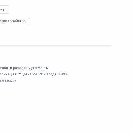
оны
ское хозяйство
ещания с членами
ован в разделе:
Документы
бликации:
25 декабря 2023 года, 18:00
медицинской помощи на новых
ая версия
января 2025 года
мирования федерального