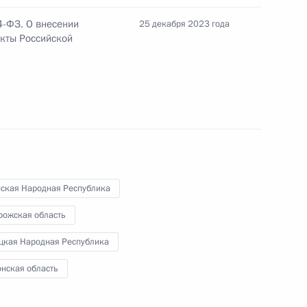
именения требований
4-ФЗ. О внесении
25 декабря 2023 года
риях ДНР, ЛНР, Запорожской
кты Российской
менения, регулирующие
окументов юрлицами в новых
нская Народная Республика
рожская область
цкая Народная Республика
нения требований
онская область
нской ответственности
в новых регионах РФ