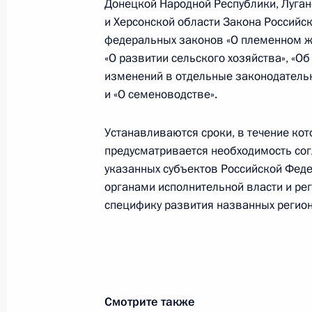
Донецкой Народной Республики, Луган
новых регионов России
и Херсонской области Закона Российск
31 января 2024 года, 22:10
федеральных законов «О племенном ж
«О развитии сельского хозяйства», «Об
изменений в отдельные законодатель
и «О семеноводстве».
Президенту доложено о ситуации в
областях в связи с ухудшением пог
Устанавливаются сроки, в течение кот
8 января 2024 года, 23:20
предусматривается необходимость со
указанных субъектов Российской Фе
органами исполнительной власти и ре
специфику развития названных регион
Определены особенности применени
Запорожской и Херсонской областе
аграрной сферы
25 декабря 2023 года, 18:00
Смотрите также