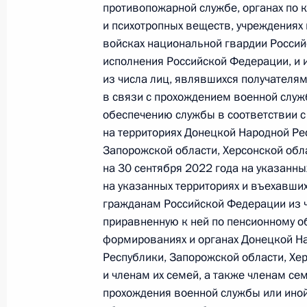
противопожарной службе, органах по 
10 июля 2023 года, 14:55
и психотропных веществ, учреждениях 
войсках национальной гвардии Россий
исполнения Российской Федерации, и 
из числа лиц, являвшихся получателям
Закреплены особенности определе
в связи с прохождением военной служ
на территориях новых субъектов Ро
обеспечению службы в соответствии 
10 июля 2023 года, 12:50
на территориях Донецкой Народной Ре
Запорожской области, Херсонской обл
на 30 сентября 2022 года на указанн
Подписан закон, устанавливающий
на указанных территориях и въехавши
гражданам Российской Федерации из ч
отдельных отношений в области фи
приравненную к ней по пенсионному об
на территориях ДНР, ЛНР, Запорож
формированиях и органах Донецкой На
24 июня 2023 года, 16:35
Республики, Запорожской области, Хер
и членам их семей, а также членам сем
прохождения военной службы или иной