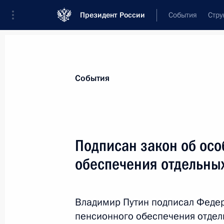
Президент России
События
Стру
Материалы по выбранной теме
События
Херсонская область,
121 результат
Подписан закон об осо
Показа
обеспечения отдельных
Подписан закон, касающийся поря
судейского сообщества Херсонской
Владимир Путин подписал Федер
пенсионного обеспечения отдел
24 июля 2023 года, 13:50