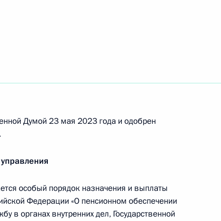
нения Михаилом Мурашко
на службу в следственные
о комитета на территориях
енной Думой 23 мая 2023 года и одобрен
.
 управления
тся особый порядок назначения и выплаты
ается запрет
сийской Федерации «О пенсионном обеспечении
 возврату просроченной
жбу в органах внутренних дел, Государственной
иях новых субъектов России