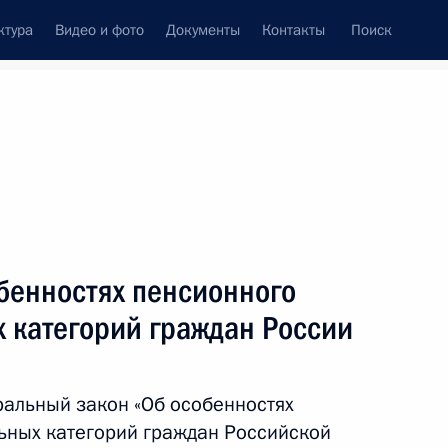
ктура
Видео и фото
Документы
Контакты
Поиск
Все темы
Подписаться на ленту
бенностях пенсионного
ть следующие материалы
 категорий граждан России
дка формирования органов
 области
альный закон «Об особенностях
ьных категорий граждан Российской