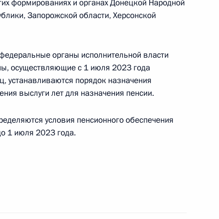
й налоговый режим для
гих формированиях и органах Донецкой Народной
ой зоны на территориях ДНР,
ублики, Запорожской области, Херсонской
ластей
федеральные органы исполнительной власти
ны, осуществляющие с 1 июля 2023 года
ц, устанавливаются порядок назначения
еспондирующие изменения
ения выслуги лет для назначения пенсии.
бодной экономической зоне
регионов
ределяются условия пенсионного обеспечения
о 1 июля 2023 года.
иториях ДНР, ЛНР,
ей свободной экономической