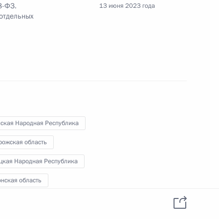
8-ФЗ.
13 июня 2023 года
 отдельных
роникой Скворцовой
ждан, имеющих право
ской помощи
нская Народная Республика
рожская область
цкая Народная Республика
онская область
енсионного обеспечения
ии