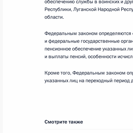
Законодательно установлен особы
обеспечению службы в воинских и дру
участников свободной экономическ
Республики, Луганской Народной Респ
ЛНР, Запорожской и Херсонской об
области.
24 июня 2023 года, 16:20
Федеральным законом определяются 
и федеральные государственные орга
пенсионное обеспечение указанных ли
В законодательство внесены корр
и выплаты пенсий, особенности исчисл
в связи с принятием закона о сво
на территориях новых российских 
Кроме того, Федеральным законом оп
указанных лиц на переходный период д
24 июня 2023 года, 16:15
Подписан закон о создании на терр
Запорожской и Херсонской област
Смотрите также
зоны до 31 декабря 2050 года