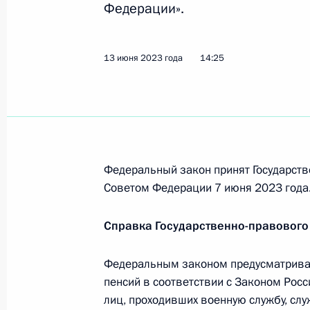
Федерации».
Встреча с Министром здравоохра
13 июня 2023 года
14:25
12 июля 2023 года, 14:10
Указ об особенностях поступления 
органы и учреждения Следственног
Федеральный закон принят Государств
новых субъектов России
Советом Федерации 7 июня 2023 года
10 июля 2023 года, 18:00
Справка Государственно-правового
Федеральным законом предусматривае
До 1 января 2026 года устанавлив
пенсий в соответствии с Законом Рос
на осуществление деятельности по
лиц, проходивших военную службу, слу
задолженности физлиц на территор