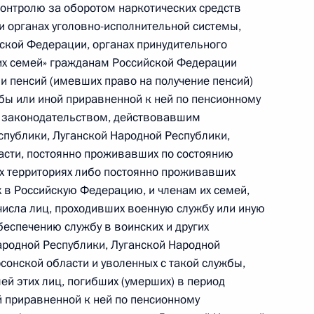
контролю за оборотом наркотических средств
и органах уголовно-исполнительной системы,
ской Федерации, органах принудительного
их семей» гражданам Российской Федерации
и пенсий (имевших право на получение пенсий)
ния категории субъектов МСП
бы или иной приравненной к ней по пенсионному
ссии
с законодательством, действовавшим
спублики, Луганской Народной Республики,
асти, постоянно проживавших по состоянию
ых территориях либо постоянно проживавших
 особенности регулирования
х в Российскую Федерацию, и членам их семей,
исла лиц, проходивших военную службу или иную
зической культуры и спорта
еспечению службу в воинских и других
ской и Херсонской областей
родной Республики, Луганской Народной
сонской области и уволенных с такой службы,
ей этих лиц, погибших (умерших) в период
 приравненной к ней по пенсионному