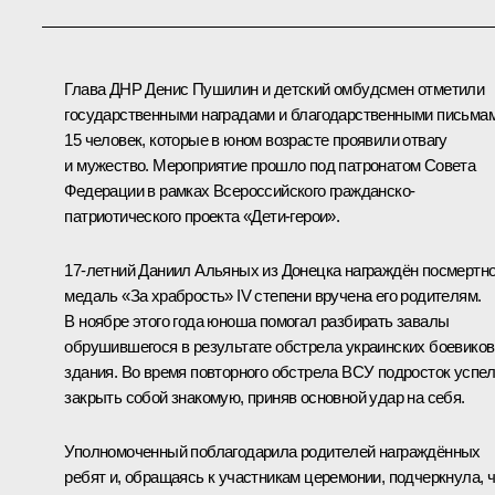
Глава ДНР
Денис Пушилин
и детский омбудсмен отметили
государственными наградами и благодарственными письма
15 человек, которые в юном возрасте проявили отвагу
и мужество. Мероприятие прошло под патронатом Совета
Федерации в рамках Всероссийского гражданско-
патриотического проекта «Дети-герои».
17-летний Даниил Альяных из Донецка награждён посмертно
медаль «За храбрость» IV степени вручена его родителям.
В ноябре этого года юноша помогал разбирать завалы
обрушившегося в результате обстрела украинских боевиков
здания. Во время повторного обстрела ВСУ подросток успе
закрыть собой знакомую, приняв основной удар на себя.
Уполномоченный поблагодарила родителей награждённых
ребят и, обращаясь к участникам церемонии, подчеркнула, 