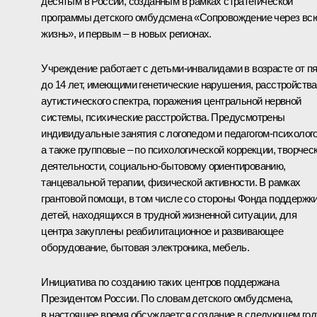
десятым в России, созданным в рамках стратегической
программы детского омбудсмена «Сопровождение через вс
жизнь», и первым – в новых регионах.
Учреждение работает с детьми-инвалидами в возрасте от п
до 14 лет, имеющими генетические нарушения, расстройства
аутистического спектра, поражения центральной нервной
системы, психические расстройства. Предусмотрены
индивидуальные занятия с логопедом и педагогом-психолог
а также групповые – по психологической коррекции, творчес
деятельности, социально-бытовому ориентированию,
танцевальной терапии, физической активности. В рамках
грантовой помощи, в том числе со стороны Фонда поддержк
детей, находящихся в трудной жизненной ситуации, для
центра закуплены реабилитационное и развивающее
оборудование, бытовая электроника, мебель.
Инициатива по созданию таких центров поддержана
Президентом России. По словам детского омбудсмена,
в настоящее время обсуждается создание в следующем год