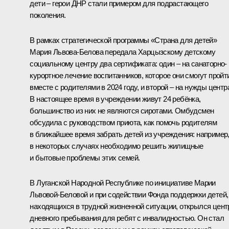
дети – герои ДНР стали примером для подрастающего
поколения.
В рамках стратегической программы «Страна для детей»
Мария Львова-Белова
передала Харцызскому детскому
социальному центру два сертификата: один – на санаторно-
курортное лечение воспитанников, которое они смогут пройт
вместе с родителями в 2024 году, и второй – на нужды центр
В настоящее время в учреждении живут 24 ребёнка,
большинство из них не являются сиротами. Омбудсмен
обсудила с руководством приюта, как помочь родителям
в ближайшее время забрать детей из учреждения: например
в некоторых случаях необходимо решить жилищные
и бытовые проблемы этих семей.
В Луганской Народной Республике по инициативе Марии
Львовой-Беловой и при содействии Фонда поддержки детей,
находящихся в трудной жизненной ситуации, открылся цент
дневного пребывания для ребят с инвалидностью. Он стал