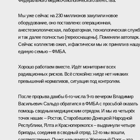
Федерального медико-биологического агентства.
Мы уже сейчас на 230 миллионов закупили новое
оборудование, оно поставлено: операционная,
анестезиологическая, лабораторная, технологическая служ
и так далее полностью [переоснащены]. Поменяли автопарк.
Сейчас коллектив ожил, и фактически мы их приняли в наш
единую семью – ФМБА.
Хорошо работаем вместе. Идёт мониторинг всех
радиационных рисков. Всё спокойно: нигде нет никаких
превышений нормативов, ситуация под контролем.
После прорыва дамбы 6-го числа 9-го вечером
Владимир
Васильевич Сальдо
обратился в ФМБА с просьбой оказать
помощь сводным медицинским отрядом. И мы из четырёх
точек наших – Ростов, Старобешево Донецкой Народной
Республики, Ялта и Красноперекопск – выдвинули четыре
бригады, соединив в сводный отряд. 12-го мы вошли,
соответственно. Пункт называется Железный Порт – это