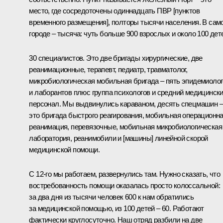
место, где сосредоточены одиннадцать ПВР [пунктов
временного размещения], полторы тысячи населения. В сам
городе – тысяча: чуть больше 900 взрослых и около 100 дет
30 специалистов. Это две бригады хирургические, две
реанимационные, терапевт, педиатр, травматолог,
микробиологическая мобильная бригада – пять эпидемиоло
и лаборантов плюс группа психологов и средний медицинск
персонал. Мы выдвинулись караваном, десять спецмашин –
это бригада быстрого реагирования, мобильная операционна
реанимация, перевязочные, мобильная микробиологическая
лаборатория, реанимобили и [машины] линейной скорой
медицинской помощи.
С 12-го мы работаем, развернулись там. Нужно сказать, что
востребованность помощи оказалась просто колоссальной:
за два дня из тысячи человек 600 к нам обратились
за медицинской помощью, из 100 детей – 60. Работают
фактически круглосуточно. Наш отряд разбили на две