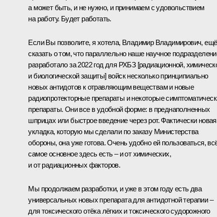
а может быть, и не нужно, и принимаем с удовольствием
на работу. Будет работать.
Если Вы позволите, я хотела, Владимир Владимирович, ещ
сказать о том, что параллельно наше научное подразделени
разработало за 2022 год для РХБЗ [радиационной, химическ
и биологической защиты] войск несколько принципиально
новых антидотов к отравляющим веществам и новые
радиопротекторные препараты и некоторые симптоматическ
препараты. Они все в удобной форме: в преднаполненных
шприцах или быстрое введение через рот. Фактически новая
укладка, которую мы сделали по заказу Министерства
обороны, она уже готова. Очень удобно ей пользоваться, вс
самое основное здесь есть – и от химических,
и от радиационных факторов.
Мы продолжаем разработки, и уже в этом году есть два
универсальных новых препарата для антидотной терапии –
для токсического отёка лёгких и токсического судорожного