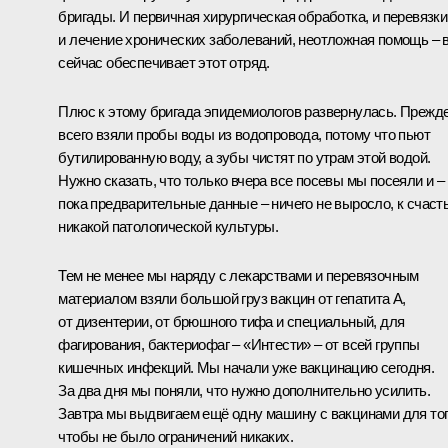
бригады. И первичная хирургическая обработка, и перевязки
и лечение хронических заболеваний, неотложная помощь – 
сейчас обеспечивает этот отряд.
Плюс к этому бригада эпидемиологов развернулась. Прежд
всего взяли пробы воды из водопровода, потому что пьют
бутилированную воду, а зубы чистят по утрам этой водой.
Нужно сказать, что только вчера все посевы мы посеяли и –
пока предварительные данные – ничего не выросло, к счаст
никакой патологической культуры.
Тем не менее мы наряду с лекарствами и перевязочным
материалом взяли большой груз вакцин от гепатита А,
от дизентерии, от брюшного тифа и специальный, для
фагирования, бактериофаг – «Интести» – от всей группы
кишечных инфекций. Мы начали уже вакцинацию сегодня.
За два дня мы поняли, что нужно дополнительно усилить.
Завтра мы выдвигаем ещё одну машину с вакцинами для тог
чтобы не было ограничений никаких.