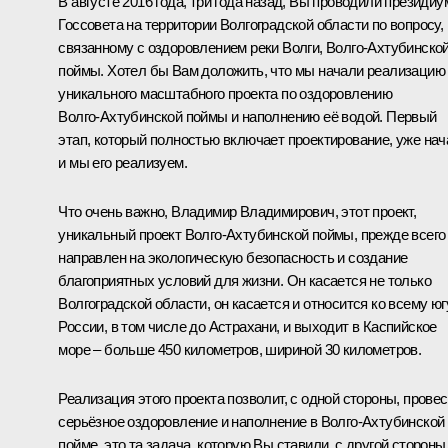
В августе 2016 года, три года назад, Вы проводили президиу
Госсовета на территории Волгоградской области по вопросу,
связанному с оздоровлением реки Волги, Волго‑Ахтубинско
поймы. Хотел бы Вам доложить, что мы начали реализацию
уникального масштабного проекта по оздоровлению
Волго‑Ахтубинской поймы и наполнению её водой. Первый
этап, который полностью включает проектирование, уже нача
и мы его реализуем.
Что очень важно, Владимир Владимирович, этот проект,
уникальный проект Волго‑Ахтубинской поймы, прежде всего
направлен на экологическую безопасность и создание
благоприятных условий для жизни. Он касается не только
Волгоградской области, он касается и относится ко всему юг
России, в том числе до Астрахани, и выходит в Каспийское
море – больше 450 километров, шириной 30 километров.
Реализация этого проекта позволит, с одной стороны, провес
серьёзное оздоровление и наполнение в Волго‑Ахтубинской
пойме, это та задача, которую Вы ставили, с другой стороны