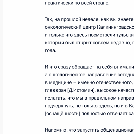
2 февраля 2024 года
практически по всей стране.
Так, на прошлой неделе, как вы знаете
онкологический центр Калининградско
Видеообращение к участникам и го
и только что здесь посмотрели тульски
молодёжного промышленного фору
который был открыт совсем недавно, 
2023»
года.
26 июня 2023 года, 13:20
И что сразу обращает на себя внимани
а онкологическое направление сегодн
Поездка в Тулу
в медицине – именно отечественного,
главврач [Д.Истомин], высокое качес
4 апреля 2023 года
полагать, что мы в правильном напра
подчеркнуть, не только здесь, но и в 
[оснащённость] полностью отвечает 
Заседание Президиума Государстве
Напомню, что запустить общенациона
4 апреля 2023 года, 14:50