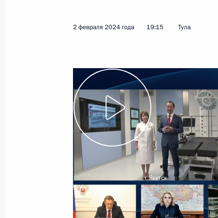
23 июля 2025 года, 20:45
2 февраля 2024 года
19:15
Тула
Заседание комиссии Госсовета по
культура и спорт»
26 ноября 2024 года, 18:00
Встреча с врио губернатора Тульс
Миляевым
15 августа 2024 года, 13:40
Дмитрий Миляев назначен времен
губернатора Тульской области