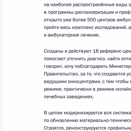
Посещение Конструкторского бюро
на наиболее распространённые виды 
в программы диспансеризации и профи
23 декабря 2022 года, 17:55
открыто уже более 500 центров амбул
пройти весь комплекс исследований, 
и амбулаторное лечение.
Встреча с губернатором Тульской 
14 июля 2022 года, 13:45
Созданы и действуют 18 референс-цен
помогают уточнить диагноз, найти оп
говорил, хочу поблагодарить Министер
Правительство, за то, что создаются 
Встреча с губернатором Тульской 
ведущими онкоцентрами, с тем чтобы 
14 сентября 2021 года, 18:00
режиме, практически в режиме онлайн
лечебных заведениях.
Рабочая встреча с губернатором Т
В целом модернизируется вся система
Дюминым
по обновлению материально-техничес
Строятся, реконструируются профильн
5 ноября 2020 года, 13:30