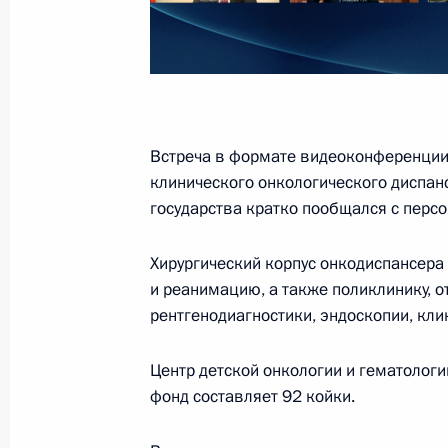
15 мая 2024 года, 10:00
Встреча с губернатором Тульской 
2 мая 2024 года, 13:30
Встреча в формате видеоконференции 
клинического онкологического диспан
государства кратко пообщался с перс
Встреча с семьёй Швецовых
Хирургический корпус онкодиспансера
2 февраля 2024 года, 19:50
и реанимацию, а также поликлинику, о
рентгенодиагностики, эндоскопии, кл
Открытие онкологических центров 
Центр детской онкологии и гематолог
2 февраля 2024 года, 19:15
фонд составляет 92 койки.