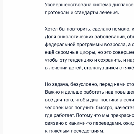
Усовершенствована система диспансе
протоколы и стандарты лечения.
Подписан закон о создании и упра
Хотел бы повторить, сделано немало,
Тульской области
Доля онкологических заболеваний, об
федеральной программы возросла, а см
2 марта 2020 года, 10:20
ещё скромные цифры, но это совершенн
чтобы эту тенденцию и сохранить, и н
в лечении детей, столкнувшихся с тяж
Распоряжение об оргкомитете по п
празднования 500-летия возведени
Но задача, безусловно, перед нами сто
6 апреля 2017 года, 15:30
Важно и дальше работать над повышен
всё для того, чтобы диагностику, а ес
человек мог получить быстро, качеств
где работает. Потому что мы прекрасн
Указ о праздновании в 2020 году 5
связано с какими-то переездами, ожид
10 ноября 2016 года, 14:00
к тяжёлым последствиям.