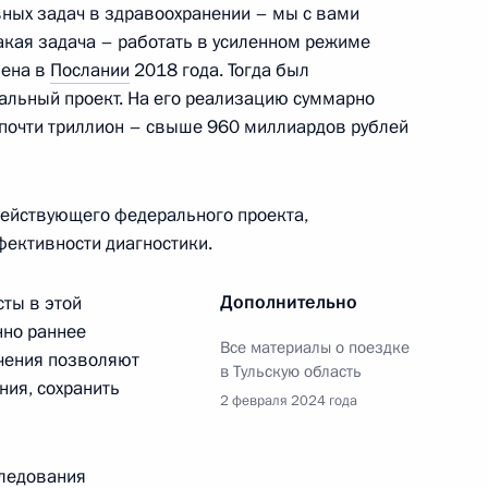
вных задач в здравоохранении – мы с вами
такая задача – работать в усиленном режиме
лена в
Послании
2018 года. Тогда был
ш»
льный проект. На его реализацию суммарно
 почти триллион – свыше 960 миллиардов рублей
действующего федерального проекта,
рнатора Тульской области
фективности диагностики.
Дополнительно
ты в этой
нно раннее
Все материалы о поездке
низаций ОПК
чения позволяют
в Тульскую область
ния, сохранить
2 февраля 2024 года
следования