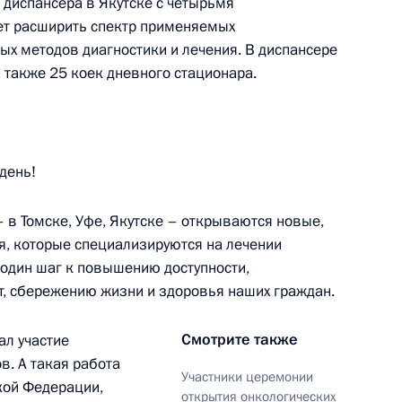
 диспансера в Якутске с четырьмя
ет расширить спектр применяемых
линического онкодиспансера
х методов диагностики и лечения. В диспансере
а также 25 коек дневного стационара.
для победы!»
день!
– в Томске, Уфе, Якутске – открываются новые,
, которые специализируются на лечении
ма «Всё для победы!»
 один шаг к повышению доступности,
т, сбережению жизни и здоровья наших граждан.
Смотрите также
ал участие
в. А такая работа
Участники церемонии
ской Федерации,
открытия онкологических