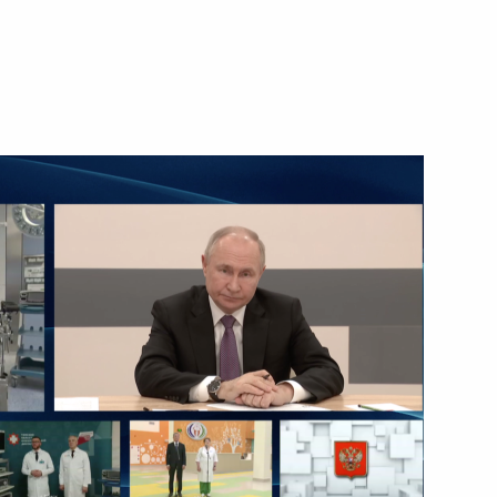
 направлению «Физическая
кой области Дмитрием
но исполняющим обязанности