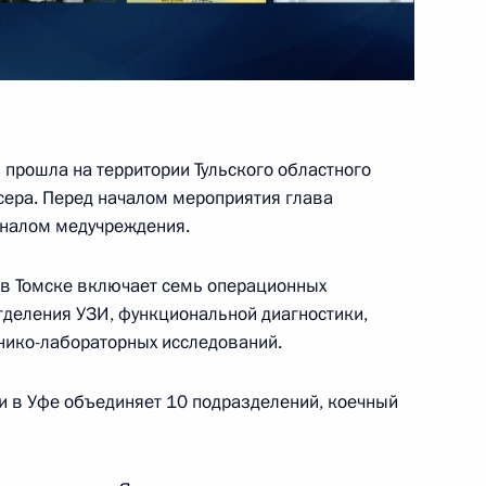
области Алексеем Дюминым
прошла на территории Тульского областного
сера. Перед началом мероприятия глава
оналом медучреждения.
 в Томске включает семь операционных
тделения УЗИ, функциональной диагностики,
инико-лабораторных исследований.
в регионах России
ии в Уфе объединяет 10 подразделений, коечный