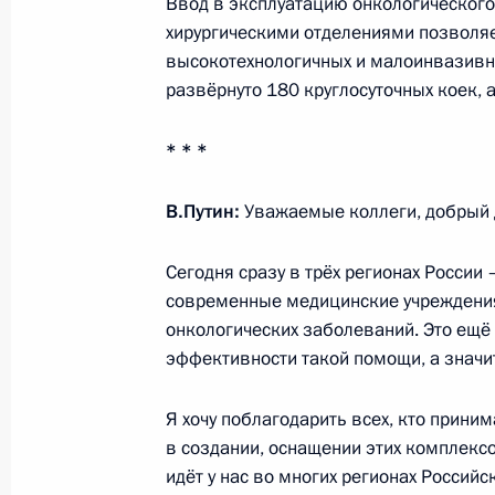
Ввод в эксплуатацию онкологического
хирургическими отделениями позволя
Посещение тульского областного к
высокотехнологичных и малоинвазивны
2 февраля 2024 года, 18:30
развёрнуто 180 круглосуточных коек, 
* * *
Пленарное заседание форума «Всё 
В.Путин:
Уважаемые коллеги, добрый 
2 февраля 2024 года, 17:50
Сегодня сразу в трёх регионах России 
современные медицинские учреждения
Встреча с активом участников фору
онкологических заболеваний. Это ещё
эффективности такой помощи, а значи
2 февраля 2024 года, 16:40
Я хочу поблагодарить всех, кто приним
в создании, оснащении этих комплексо
Поездка в Тульскую область
идёт у нас во многих регионах Россий