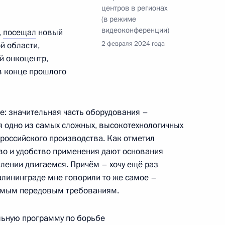
центров в регионах
(в режиме
видеоконференции)
,
посещал
новый
2 февраля 2024 года
й области,
стям ХI Международного
й онкоцентр,
ма «Инженеры будущего –
в конце прошлого
е: значительная часть оборудования –
я одно из самых сложных, высокотехнологичных
 российского производства. Как отметил
тво и удобство применения дают основания
влении двигаемся. Причём – хочу ещё раз
Калининграде мне говорили то же самое –
самым передовым требованиям.
нного Совета
льную программу по борьбе