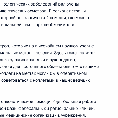
 приборостроения
онкологических заболеваний включены
лактических осмотров. В регионах страны
аторной онкологической помощи, где можно
а в дальнейшем – при необходимости –
области Алексеем Дюминым
тров, которые на высочайшем научном уровне
тимальные методы лечения. Здесь тоже главврач
ство здравоохранения и руководство,
условия для постоянного обмена опытом с нашими
области Алексеем Дюминым
коллеги на местах могли бы в оперативном
 советоваться с коллегами в наших ведущих
ульской области Алексеем
 онкологической помощи. Идёт большая работа
кой базы федеральных и региональных клиник.
ые медицинские организации, учреждения.