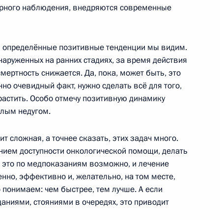
рного наблюдения, внедряются современные
зднении некоторых судов
 и определённые позитивные тенденции мы видим.
наруженных на ранних стадиях, за время действия
ертность снижается. Да, пока, может быть, это
о очевидный факт, нужно сделать всё для того,
арастить. Особо отмечу позитивную динамику
ёлым недугом.
одготовке и проведению
я Тульского кремля
ит сложная, а точнее сказать, этих задач много.
ием доступности онкологической помощи, делать
ли это по медпоказаниям возможно, и лечение
енно, эффективно и, желательно, на том месте,
о понимаем: чем быстрее, тем лучше. А если
00-летия Тульского кремля
аниями, стояниями в очередях, это приводит