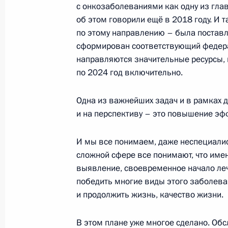
с онкозаболеваниями как одну из гла
об этом говорили ещё в 2018 году. И 
по этому направлению – была постав
Посещение завода «Тулажелдорма
сформирован соответствующий федера
4 апреля 2023 года, 12:10
направляются значительные ресурсы,
по 2024 год включительно.
Одна из важнейших задач и в рамках 
Осмотр Ситуационного центра губе
и на перспективу – это повышение эф
23 декабря 2022 года, 22:25
И мы все понимаем, даже неспециалис
сложной сфере все понимают, что име
Совещание с руководителями орга
выявление, своевременное начало ле
победить многие виды этого заболева
23 декабря 2022 года, 18:30
и продолжить жизнь, качество жизни.
В этом плане уже многое сделано. Об