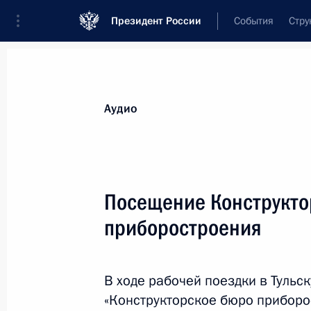
Президент России
События
Стру
Видеозаписи
Фотографии
Аудиозапи
Все материалы
Выступления
Совещан
Аудио
Показа
Посещение Конструкто
приборостроения
Совещание с членами
Правительства
В ходе рабочей поездки в Тульс
«Конструкторское бюро приборо