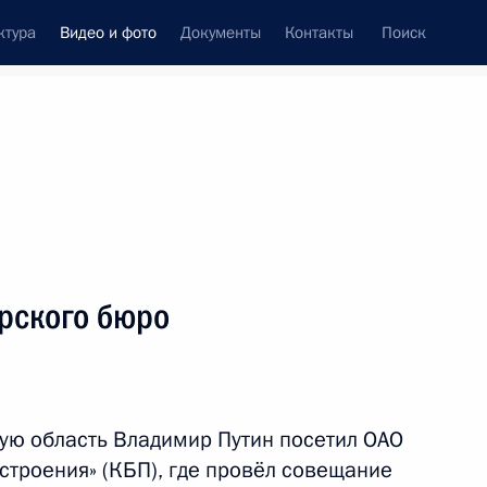
ктура
Видео и фото
Документы
Контакты
Поиск
си
ия, встречи
Встречи со СМИ
февраль, 2014
ть следующие материалы
рского бюро
Встреча с Общественным
советом по подготовке
кую область Владимир Путин посетил ОАО
Олимпиады-2014
строения» (КБП), где провёл совещание