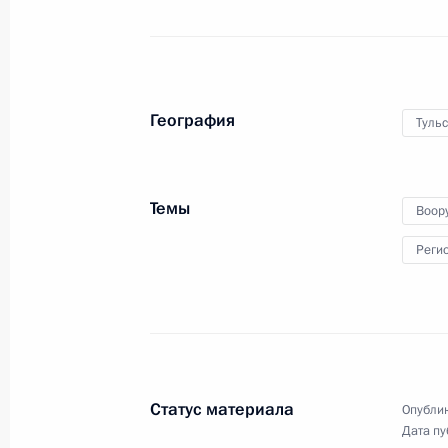
4 февраля 2014 года
Аудио, 7 мин.
В преддверии Олимпиады в Сочи
состоялась церемония
География
представления членов
Тульс
Международного олимпийского
комитета главе государства –
организатора Игр.
Темы
Воор
Реги
Совещание с членами
Правительства
Статус материала
Опублик
29 января 2014 года
Аудио, 29 мин.
Дата пу