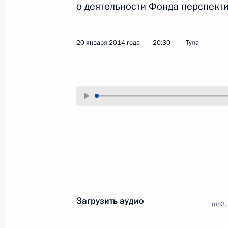
о деятельности Фонда перспект
12 февраля 2014 года
Аудио, 5 мин.
20 января 2014 года
20:30
Тула
Выступления на церемонии
представления членов МОК
Загрузить аудио
mp3,