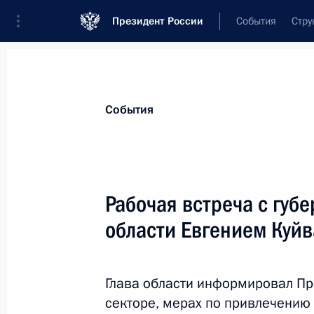
Президент России
События
Стру
Материалы по выбранной теме
События
Свердловская область,
116 результ
Рабочая встреча с губ
Показа
области Евгением Куй
Поездка в Свердловскую область
Глава области информировал П
25 ноября 2015 года
секторе, мерах по привлечению