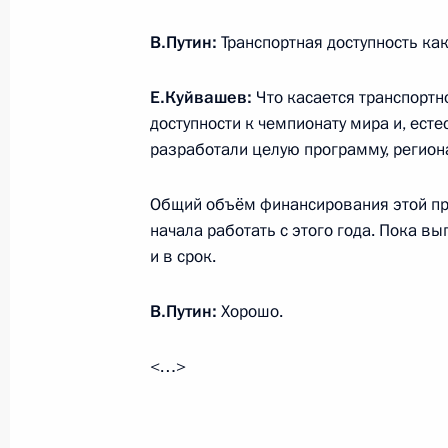
В.Путин:
Транспортная доступность ка
Начало встречи с полномочным пр
Е.Куйвашев:
Что касается транспортн
в Уральском федеральном округе 
доступности к чемпионату мира и, есте
и жителями региона
разработали целую программу, регион
29 апреля 2013 года, 20:00
Общий объём финансирования этой пр
начала работать с этого года. Пока 
Кадровые изменения в системе МЧ
и в срок.
30 марта 2013 года, 11:50
В.Путин:
Хорошо.
<…>
Рабочая встреча с губернатором С
Евгением Куйвашевым
28 марта 2013 года, 19:00