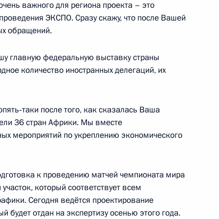
очень важного для региона проекта – это
проведения ЭКСПО. Сразу скажу, что после Вашей
ых обращений.
 Екатеринбурга на право
ашу главную федеральную выставку страны
дное количество иностранных делегаций, их
пять‑таки после того, как сказалась Ваша
з
ели 36 стран Африки. Мы вместе
ных мероприятий по укреплению экономического
подготовка к проведению матчей чемпионата мира
елем Президента в Уральском
участок, который соответствует всем
нских и жителями региона
афики. Сегодня ведётся проектирование
й будет отдан на экспертизу осенью этого года.