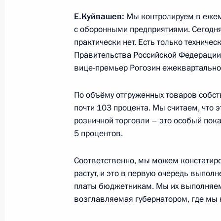
Посещение предприятия «Уральски
Е.Куйвашев:
Мы контролируем в ежем
11 ноября 2013 года, 20:15
с оборонными предприятиями. Сегодня
практически нет. Есть только техниче
Правительства Российской Федерации.
Форум межрегионального сотруднич
вице-премьер Рогозин ежеквартально
11 ноября 2013 года, 17:30
По объёму отгруженных товаров собст
почти 103 процента. Мы считаем, что 
розничной торговли – это особый пок
Встреча с Президентом Казахстан
5 процентов.
11 ноября 2013 года, 15:30
Соответственно, мы можем констатиро
растут, и это в первую очередь выпо
платы бюджетникам. Мы их выполняем
Рабочая встреча с губернатором С
возглавляемая губернатором, где мы 
Евгением Куйвашевым
21 августа 2013 года, 12:30