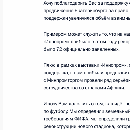
Хочу поблагодарить Вас за поддержку 
продвижение Екатеринбурга за право 
поддержки увеличился объём взаимн
Осмотр макета заявочного проекта
проведения «Экспо-2020»
Примером может служить то, что на н
«Иннопром» прибыло в этом году рекор
4 июня 2013 года, 15:45
было 72 официально заявленных.
Плюс в рамках выставки «Иннопром», о
Саммит Россия – Европейский сою
поддержка, к нам прибыли представит
с Минпромторгом провели ряд серьёз
3 − 4 июня 2013 года
сотрудничества со странами Африки.
И хочу Вам доложить о том, как идёт 
Встреча с полномочным представит
по футболу. Мы определили земельный 
федеральном округе Игорем Холма
требованиям ФИФА, мы определили гр
29 апреля 2013 года, 20:00
реконструкции нового стадиона, которы