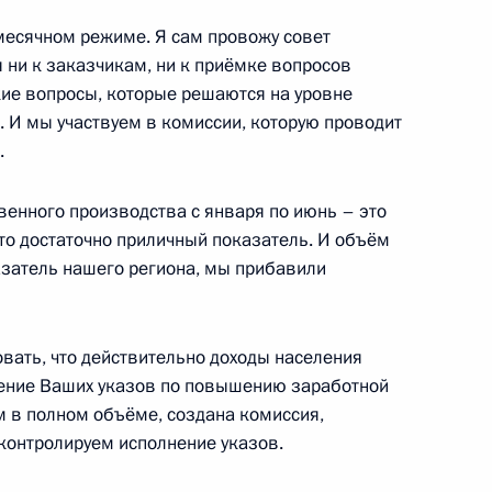
е локомотивы»
есячном режиме. Я сам провожу совет
 ни к заказчикам, ни к приёмке вопросов
ские вопросы, которые решаются на уровне
 И мы участвуем в комиссии, которую проводит
ества России и Казахстана
.
венного производства с января по июнь – это
это достаточно приличный показатель. И объём
азатель нашего региона, мы прибавили
а Нурсултаном Назарбаевым
вать, что действительно доходы населения
лнение Ваших указов по повышению заработной
 в полном объёме, создана комиссия,
вердловской области
контролируем исполнение указов.