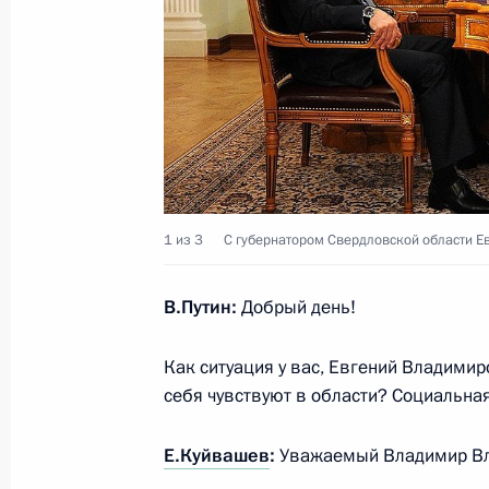
Посещение Нижнетагильского драм
Д.Н.Мамина-Сибиряка
25 ноября 2015 года, 11:30
Посещение спортивного комплекса
25 ноября 2015 года, 11:00
1 из 3
С губернатором Свердловской области 
В.Путин:
Добрый день!
Владимир Путин совершит рабочую 
область
Как ситуация у вас, Евгений Владим
24 ноября 2015 года, 15:00
себя чувствуют в области? Социальна
Е.Куйвашев
:
Уважаемый Владимир В
Подписан закон об образовании п