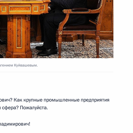
атического театра имени
 «Президентский»
Евгением Куйвашевым.
поездку в Свердловскую
ирович? Как крупные промышленные предприятия
я сфера? Пожалуйста.
ладимирович!
остоянных судебных