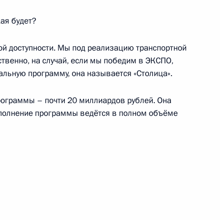
кая будет?
едставителем Президента
ой доступности. Мы под реализацию транспортной
Игорем Холманских
ственно, на случай, если мы победим в ЭКСПО,
альную программу, она называется «Столица».
ограммы – почти 20 миллиардов рублей. Она
выполнение программы ведётся в полном объёме
С
вердловской области