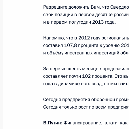
присутствий в составе некоторых р
Разрешите доложить Вам, что Свердло
области
свои позиции в первой десятке россий
и в первом полугодии 2013 года.
6 октября 2014 года, 17:00
Напомню, что в 2012 году региональн
составил 107,8 процента к уровню 201
Рабочая встреча с губернатором С
и объёму иностранных инвестиций обла
Евгением Куйвашевым
За первые шесть месяцев продолжился
26 сентября 2014 года, 12:30
составляет почти 102 процента. Это 
года в динамике есть спад, но мы счит
Поездка в Свердловскую область
Сегодня предприятия оборонной пром
11 ноября 2013 года
Сегодня только рост по всем предпри
В.Путин:
Финансирование, кстати, как