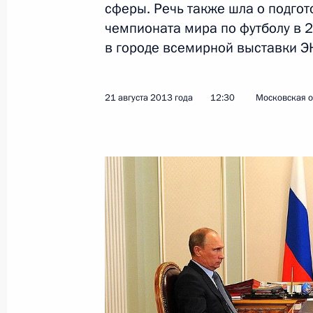
сферы. Речь также шла о подгот
чемпионата мира по футболу в 2
Открытие Президентского центра 
в городе всемирной выставки 
25 ноября 2015 года, 17:00
21 августа 2013 года
12:30
Московская о
Посещение научно-производствен
«Уралвагонзавод»
25 ноября 2015 года, 14:30
Заседание президиума Государстве
25 ноября 2015 года, 13:20