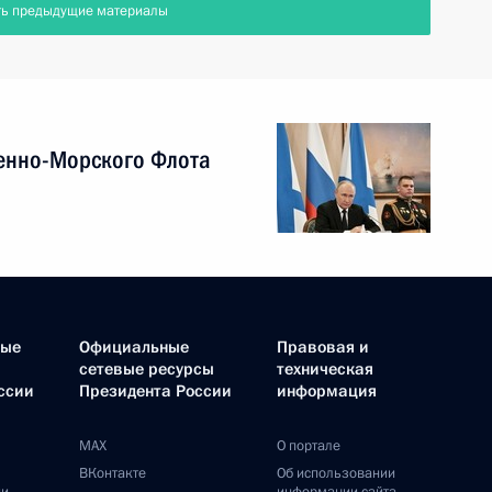
ть предыдущие материалы
енно-Морского Флота
ные
Официальные
Правовая и
сетевые ресурсы
техническая
ссии
Президента России
информация
MAX
О портале
ВКонтакте
Об использовании