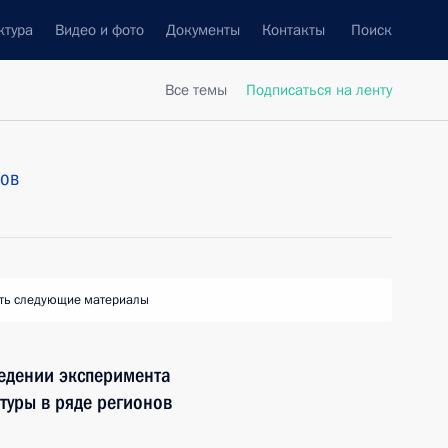
ктура
Видео и фото
Документы
Контакты
Поиск
Все темы
Подписаться на ленту
тов
ть следующие материалы
едении эксперимента
туры в ряде регионов