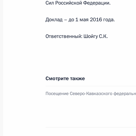
Сил Российской Федерации.
27 февраля 2016 года, 20:00
Доклад – до 1 мая 2016 года.
Поездка в Ставрополь
Ответственный: Шойгу С.К.
25 января 2016 года
Посещение Северо-Кавказского фе
Смотрите также
25 января 2016 года, 16:30
Посещение Северо-Кавказского федеральн
25 января Владимир Путин соверши
Кавказский федеральный округ
24 января 2016 года, 15:00