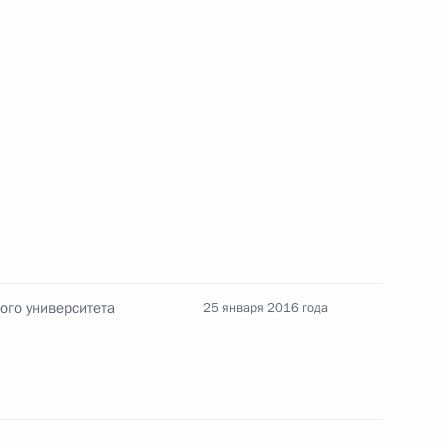
дерального университета
ого университета
25 января 2016 года
т рабочую поездку в Северо-