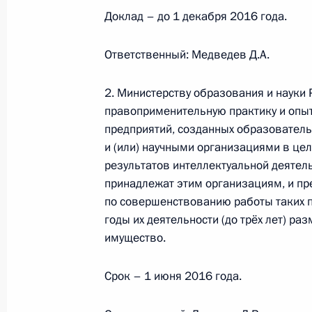
Доклад – до 1 декабря 2016 года.
Совещание по вопросам развития с
Ответственный: Медведев Д.А.
9 октября 2018 года, 18:10
2. Министерству образования и науки
правоприменительную практику и опы
предприятий, созданных образовате
Посещение сельхозпредприятия «Ра
и (или) научными организациями в це
9 октября 2018 года, 16:30
результатов интеллектуальной деятел
принадлежат этим организациям, и пр
по совершенствованию работы таких 
годы их деятельности (до трёх лет) р
9 октября Владимир Путин посетит
имущество.
8 октября 2018 года, 15:00
Срок – 1 июня 2016 года.
Образовательный форум «Машук-2