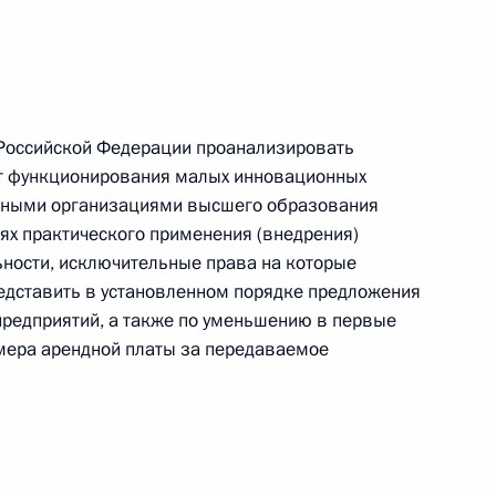
ельского хозяйства
 Российской Федерации проанализировать
т функционирования малых инновационных
льными организациями высшего образования
ссвет»
лях практического применения (внедрения)
ьности, исключительные права на которые
едставить в установленном порядке предложения
предприятий, а также по уменьшению в первые
азмера арендной платы за передаваемое
 Ставропольский край
018»