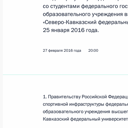
со студентами федерального го
образовательного учреждения 
«Северо-Кавказский федеральны
Рабочая встреча с губернатором С
25 января 2016 года.
Владимиром Владимировым
7 августа 2019 года, 14:30
27 февраля 2016 года
20:00
Рабочая встреча с губернатором С
Владимиром Владимировым
15 апреля 2019 года, 14:00
1. Правительству Российской Федерац
спортивной инфраструктуры федеральн
Поездка в Ставропольский край
образовательного учреждения высшег
Кавказский федеральный университет
9 октября 2018 года