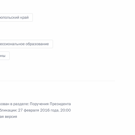
азвития Кисловодского
ропольский край
ессиональное образование
оны
водителя Администрации
дова в Пятигорск
ован в разделе:
Поручения Президента
бликации:
27 февраля 2016 года, 20:00
ая версия