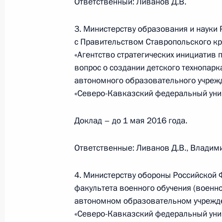
Ответственный: Ливанов Д.В.
15 августа 2018 года, 13:20
3. Министерству образования и науки
с Правительством Ставропольского к
«Агентство стратегических инициатив
Магомедсалам Магомедов посетил 
вопрос о создании детского технопарк
16 мая 2018 года, 13:30
автономного образовательного учреж
«Северо-Кавказский федеральный уни
Доклад – до 1 мая 2016 года.
Рабочая встреча с губернатором С
Владимиром Владимировым
Ответственные: Ливанов Д.В., Владимир
2 апреля 2018 года, 13:30
4. Министерству обороны Российской 
факультета военного обучения (военн
Перечень поручений по итогам встр
автономном образовательном учрежд
Кавказского федерального универс
«Северо-Кавказский федеральный унив