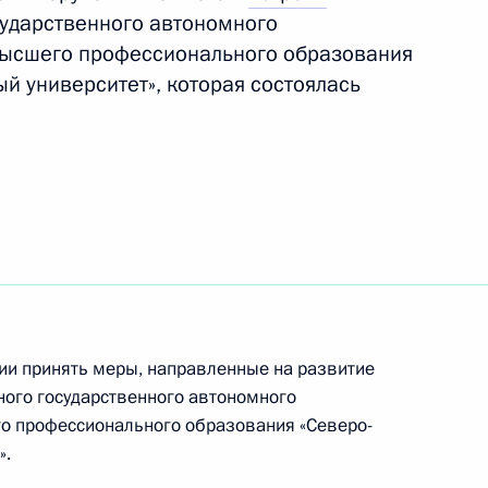
сударственного автономного
высшего профессионального образования
й университет», которая состоялась
тавропольского края
тавропольского края
ии принять меры, направленные на развитие
ого государственного автономного
о профессионального образования «Северо-
».