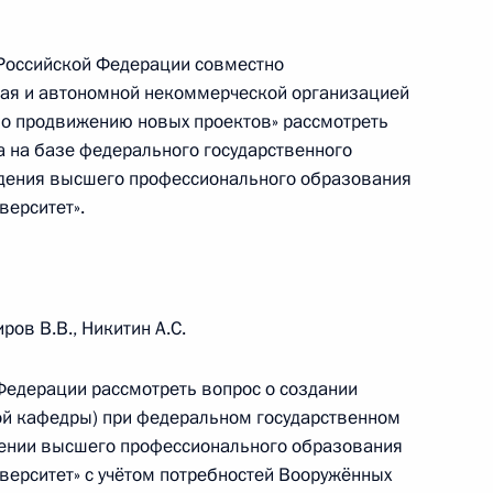
 Российской Федерации совместно
рая и автономной некоммерческой организацией
 по продвижению новых проектов» рассмотреть
Ставропольский край
а на базе федерального государственного
дения высшего профессионального образования
верситет».
тавропольского края
ов В.В., Никитин А.С.
Федерации рассмотреть вопрос о создании
ой кафедры) при федеральном государственном
ечи со студентами Северо-
ении высшего профессионального образования
итета
ерситет» с учётом потребностей Вооружённых