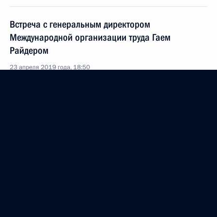
Встреча с генеральным директором
Международной организации труда Гаем
Райдером
23 апреля 2019 года, 18:50
Заседание попечительского совета Русского
географического общества
23 апреля 2019 года, 18:20
На набережной Малой Невы в Санкт-Петербурге
будет создана парковая зона
23 апреля 2019 года, 16:50