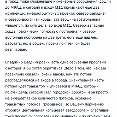
в город, тоже сложнейшие инженерные сооружения, дошли
до МКАД, и сегодня к входу М11 примыкают ещё два
крупнейших инфраструктурных проекта: северо-западная
и северо-восточная хорды, эта вершина треугольника
упирается, по сути дела, во вход М11. Северо-западная
хорда практически полностью построена, и северо-
восточная построена на две трети, есть ещё над чем
работать, но, в общем, проект понятен, он будет
реализован.
Владимир Владимирович, есть одна серьёзная проблема,
с которой я бы хотел обратиться. Дело в том, что, как Вы
правильно сказали, очень важно, как эти потоки
распределяются на входе в города. Значительная часть
потока идёт транзитом и упирается в МКАД, который,
по сути дела, сегодня стал городской дорогой, и он просто
не вмещает такое количество потоков, особенно
транзитных потоков, грузовиков. По Вашему поручению
строится Центральная кольцевая автодорога – блестящий
тоже проект, он сопоставим по мощности и по объёму с тем