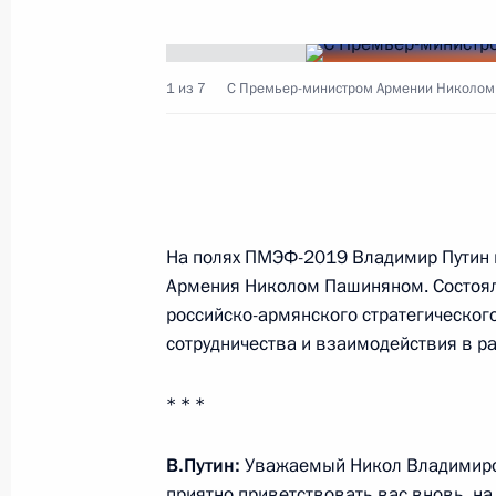
Посещение клуба дзюдо «Турбостро
1 из 7
C Премьер-министром Армении Николом
27 ноября 2019 года, 16:40
В Санкт-Петербурге открыт памятн
27 ноября 2019 года, 15:30
На полях ПМЭФ-2019 Владимир Путин 
Армения Николом Пашиняном. Состоя
российско-армянского стратегическог
Совещание о влиянии реализации п
сотрудничества и взаимодействия в ра
М11 Москва – Санкт-Петербург на
развитие регионов
* * *
27 ноября 2019 года, 15:00
В.Путин:
Уважаемый Никол Владимиров
приятно приветствовать вас вновь, на 