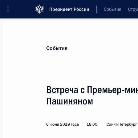
Президент России
События
Стру
Материалы по выбранной теме
События
Санкт-Петербург,
538 результатов
Встреча с Премьер-ми
Показа
Пашиняном
Посещение завода «Адмиралтейски
6 июня 2019 года
18:00
Санкт-Петербург
27 ноября 2019 года, 18:00