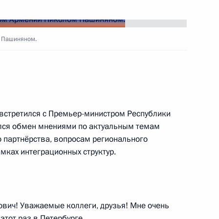
итель»
 Пашиняном.
ик Даниилу Гранину
встретился с Премьер-министром Республики
лся обмен мнениями по актуальным темам
о партнёрства, вопросам регионального
роекта строительства трассы
мках интеграционных структур.
 социально-экономическое
ич! Уважаемые коллеги, друзья! Мне очень
этот раз в Петербурге.