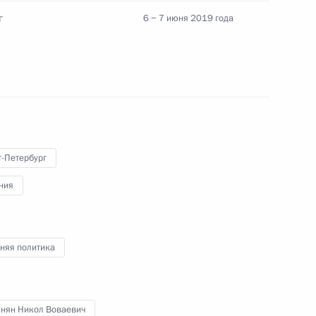
ого международного
г
6 − 7 июня 2019 года
т-Петербург
ния
осуниверситета
няя политика
ПИ и лидерами
нян Никол Воваевич