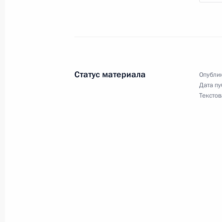
международного инвестсообщества
6 июня 2019 года, 18:45
Встреча с Премьер-министром Ар
Статус материала
Опублик
6 июня 2019 года, 18:00
Дата пу
Текстов
Встреча с премьер-министром Сло
6 июня 2019 года, 17:10
Встреча с Президентом Болгарии 
6 июня 2019 года, 16:00