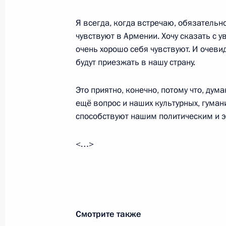
Я всегда, когда встречаю, обязательн
Встреча с врио главы Санкт-Петер
чувствуют в Армении. Хочу сказать с 
очень хорошо себя чувствуют. И очеви
18 июля 2019 года, 17:15
будут приезжать в нашу страну.
Это приятно, конечно, потому что, дум
VI Форум регионов России и Белор
ещё вопрос и наших культурных, гуман
18 июля 2019 года, 15:50
способствуют нашим политическим и 
<…>
Магомедсалам Магомедов принял у
награждения победителей конкурса
8 июня 2019 года, 19:00
Смотрите также