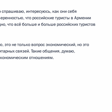
о спрашиваю, интересуюсь, как они себя
бурга Александром Бегловым
уверенностью, что российские туристы в Армении
дно, что всё больше и больше российских туристов
аю, это не только вопрос экономический, но это
уссии
итарных связей. Такие общения, думаю,
экономическим отношениям.
частие в церемонии
 «Моя страна – моя Россия»