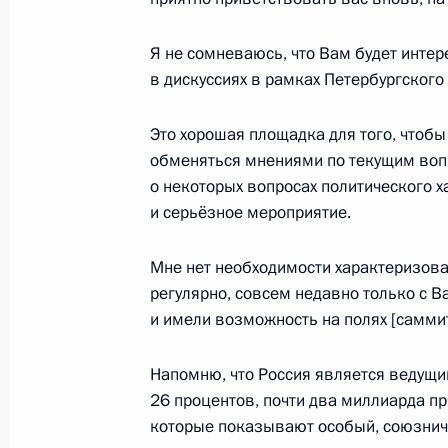
Открытие автодороги М11 Москва –
Я не сомневаюсь, что Вам будет интер
27 ноября 2019 года, 13:45
в дискуссиях в рамках Петербургског
Это хорошая площадка для того, чтобы
обменяться мнениями по текущим воп
Прощание с Людмилой Вербицкой
о некоторых вопросах политического х
27 ноября 2019 года, 13:15
и серьёзное мероприятие.
Мне нет необходимости характеризова
Обращение к участникам 23-й сес
регулярно, совсем недавно только с 
туристской организации
и имели возможность на полях [саммит
11 сентября 2019 года, 10:00
Напомню, что Россия является ведущ
26 процентов, почти два миллиарда п
которые показывают особый, союзнич
Приветствие участникам и гостям 