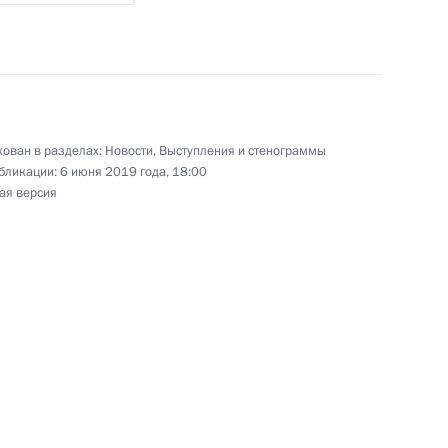
мении Николом Пашиняном
ован в разделах:
Новости
,
Выступления и стенограммы
бликации:
6 июня 2019 года, 18:00
ая версия
вакии Петером Пеллегрини
Руменом Радевым