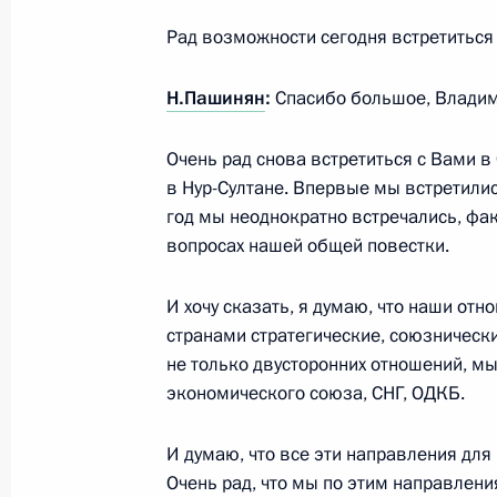
в Санкт-Петербурге
Рад возможности сегодня встретиться 
31 августа 2019 года, 19:30
Н.Пашинян
:
Спасибо большое, Влади
Очень рад снова встретиться с Вами в
Приём по случаю Дня Военно-Морс
в Нур-Султане. Впервые мы встретились
28 июля 2019 года, 13:15
год мы неоднократно встречались, фа
вопросах нашей общей повестки.
Главный военно-морской парад
И хочу сказать, я думаю, что наши о
странами стратегические, союзнически
28 июля 2019 года, 12:10
не только двусторонних отношений, м
экономического союза, СНГ, ОДКБ.
Встреча с семьями погибших офиц
И думаю, что все эти направления для
Очень рад, что мы по этим направле
27 июля 2019 года, 18:50