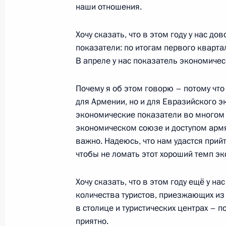
наши отношения.
Хочу сказать, что в этом году у нас д
28 июля Президент примет участи
показатели: по итогам первого квартал
27 июля 2019 года, 15:00
В апреле у нас показатель экономичес
Почему я об этом говорю – потому что
для Армении, но и для Евразийского э
Поездка в Северо-Западный федера
экономические показатели во многом
Дня ВМФ
экономическом союзе и доступом армя
27 − 28 июля 2019 года
важно. Надеюсь, что нам удастся при
чтобы не ломать этот хороший темп эк
Опубликован список журналистов, 
Хочу сказать, что в этом году ещё у н
для освещения празднования Дня
количества туристов, приезжающих из
в столице и туристических центрах – 
25 июля 2019 года, 15:00
приятно.