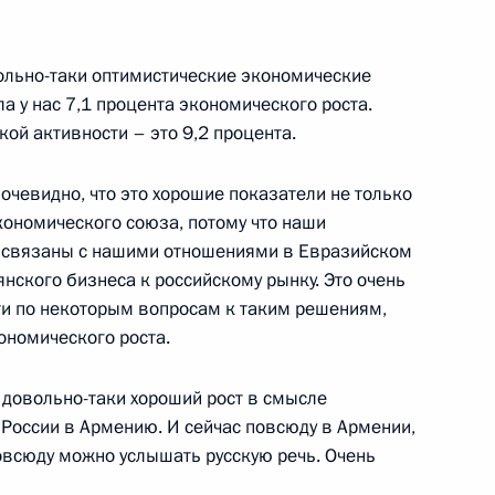
овольно-таки оптимистические экономические
е в праздновании Дня ВМФ
а у нас 7,1 процента экономического роста.
кой активности – это 9,2 процента.
 очевидно, что это хорошие показатели не только
кономического союза, потому что наши
льный округ. Парад в честь
 связаны с нашими отношениями в Евразийском
нского бизнеса к российскому рынку. Это очень
йти по некоторым вопросам к таким решениям,
ономического роста.
аккредитованных
ас довольно-таки хороший рост в смысле
 ВМФ
 России в Армению. И сейчас повсюду в Армении,
повсюду можно услышать русскую речь. Очень