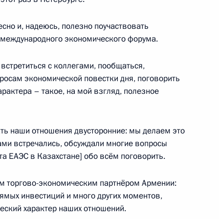
 Санкт-Петербург
есно и, надеюсь, полезно поучаствовать
о международного экономического форума.
 встретиться с коллегами, пообщаться,
росам экономической повестки дня, поговорить
арактера – такое, на мой взгляд, полезное
ть наши отношения двусторонние: мы делаем это
сии Генассамблеи Всемирной
Вами встречались, обсуждали многие вопросы
а ЕАЭС в Казахстане] обо всём поговорить.
им торгово-экономическим партнёром Армении:
рямых инвестиций и много других моментов,
еский характер наших отношений.
Дрезденского оперного бала