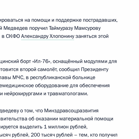
ироваться на помощи и поддержке пострадавших,
ий Медведев поручил Таймуразу Мамсурову
ки Северная Осетия – Алания
а в СКФО
Александру Хлопонину
заняться этой
цинский борт «Ил-76», оснащённый модулями для
отовится второй самолёт, сообщил Президенту
 главы МЧС, в республиканской больнице
ии
лемедицинское оборудование для обеспечения
и нейрохирургами и травматологами.
ведеву о том, что Минздравсоцразвития
ссийских военнослужащих
авительства об оказании материальной помощи
ируется выделить 1 миллион рублей,
яч рублей, 200 тысяч рублей – тем, кто получил