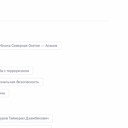
тренних дел
Следственному комитету
ублика Северная Осетия — Алания
ршрутного такси
ба с терроризмом
ональная безопасность
С Сергеем Шойгу
оны
уров Таймураз Дзамбекович