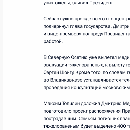
уничтожены, заявил Президент.
12 апреля 2010 года, 15:10
Сейчас нужно прежде всего сконцентр
подчеркнул глава государства. Дмитр
Рабочая встреча с Главой Республи
и вице-премьеру, полпреду Президент
Таймуразом Мамсуровым
работой.
26 января 2010 года, 17:50
В Северную Осетию уже вылетел меди
эвакуации тяжелораненых, к вылету г
Сергей Шойгу
. Кроме того, по словам
Из беседы с жителями Южной Осет
во Владикавказе устанавливается те
8 августа 2009 года, 16:30
проведения консультаций московским
Максим Топилин доложил Дмитрию Мед
Выступление на приёме в честь ро
подготовило проект распоряжения Пр
пострадавшим. Семьям погибших план
8 августа 2009 года, 16:20
тяжелораненым будет выделено 400 тыс