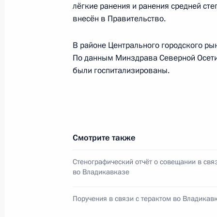
лёгкие ранения и ранения средней сте
внесён в Правительство.
Выступление на церемонии награж
военнослужащих
В районе Центрального городского ры
По данным Минздрава Северной Осетии
8 августа 2009 года, 16:10
были госпитализированы.
Поездка в Северную Осетию
8 августа 2009 года, 16:00
Смотрите также
Стенографический отчёт о совещании в свя
Поездка в Северную Осетию
во Владикавказе
8 августа 2009 года
Поручения в связи с терактом во Владикав