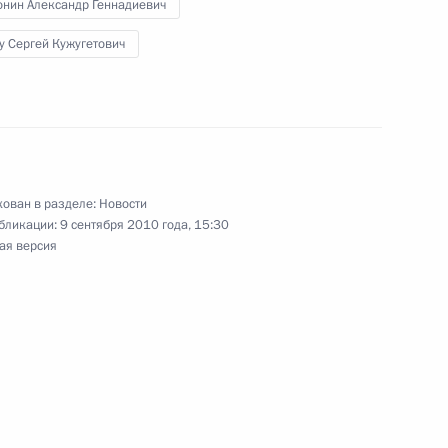
азе Дмитрий Медведев вручил
онин Александр Геннадиевич
ким военнослужащим,
у Сергей Кужугетович
но-южноосетинского
ован в разделе:
Новости
бликации:
9 сентября 2010 года, 15:30
ая версия
редставителем Президента
димиром Устиновым