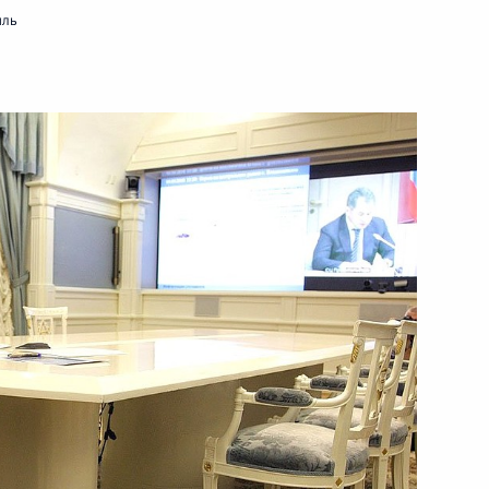
мль
икавказе заседание
кого комитета
ева директор ФСБ России
ладикавказ
Владикавказе