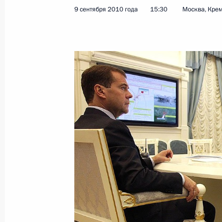
9 сентября 2010 года
15:30
Москва, Кре
Дмитрий Медведев провёл во Влад
Национального антитеррористичес
22 февраля 2011 года, 16:00
По распоряжению Дмитрия Медвед
Александр Бортников прибыл во В
9 сентября 2010 года, 20:00
Совещание в связи с терактом во 
9 сентября 2010 года, 15:30