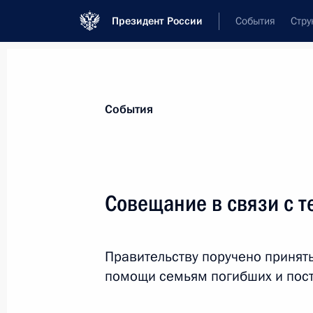
Президент России
События
Стру
Материалы по выбранной теме
События
Республика Северная Осетия — Ала
Совещание в связи с т
Показа
Правительству поручено приня
Поездка в Северную Осетию. Засе
помощи семьям погибших и пос
антитеррористического комитета
22 февраля 2011 года