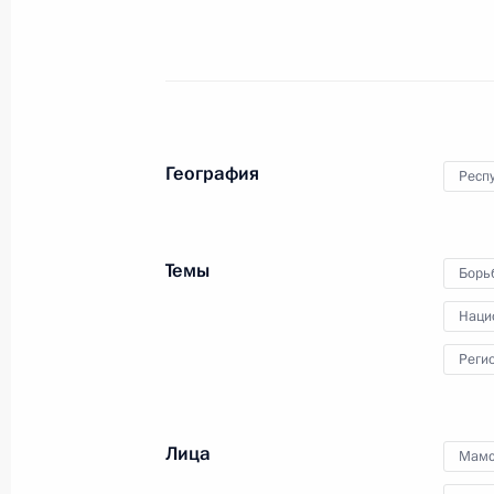
Кадровые изменения в органах вну
2 декабря 2008 года, 11:00
Дмитрий Медведев поручил ФСБ и 
География
Респ
провести расследование взрыва ма
во Владикавказе
6 ноября 2008 года, 17:00
Темы
Борь
Наци
Телефонный разговор с главой МЧ
Реги
11 октября 2008 года, 21:00
Лица
Мамс