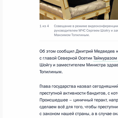
Дмитрий Медведев дал поручения в
во Владикавказе
1 из 4
Совещание в режиме видеоконференции 
руководителем МЧС Сергеем Шойгу и за
9 сентября 2010 года, 12:45
Максимом Топилиным.
Об этом сообщил Дмитрий Медведев 
Дмитрий Медведев внёс кандидату
с главой Северной Осетии
Таймуразом
наделения его полномочиями Глав
Шойгу и заместителем Министра здра
Осетия – Алания
Топилиным.
23 апреля 2010 года, 12:50
Глава государства назвал сегодняшн
преступной активности бандитов, с к
Происшедшее – циничный теракт, нап
Дмитрий Медведев встретился с ру
сделаем всё для того, чтобы преступн
Россия»
с законом нашей страны, а в случае о