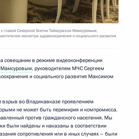
 связи с терактом
с главой Северной Осетии Таймуразом Мамсуровым,
местителем министра здравоохранения и социального развития
на совещании в режиме видеоконференции
ру Таймураза Мамсурова для
 Мамсуровым
, руководителем МЧС Сергеем
ы Республики Северная
воохранения и социального развития Максимом
ий взрыв во Владикавказе проявлением
оторыми не может быть перемирия и компромисса.
равленный против гражданского населения. Мы
ководством партии «Единая
ики были найдены и наказаны в соответствии
казания сопротивления или в иных случаях – были