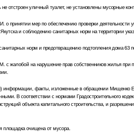
ь не отстроен уличный туалет, не установлены мусорные к
А.И. о принятии мер по обеспечению проверки деятельност
 Якутска и соблюдению санитарных норм на территории указ
санитарных норм и предотвращению подтопления дома 63 п
М. с жалобой на нарушение прав собственников жилья при п
рии.
) информации, факты, изложенные в обращении Мищенко Е.
нными. В соответствии с нормами Градостроительного коде
нструкций объекта капитального строительства, и разрешени
я площадка очищена от мусора.