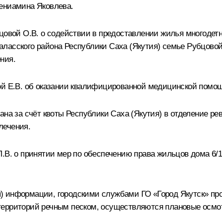
ениамина Яковлева
.
бцовой О.В. о содействии в предоставлении жилья многодет
ласского района Республики Саха (Якутия) семье Рубцовой
ния.
ой Е.В. об оказании квалифицированной медицинской помощ
ана за счёт квоты Республики Саха (Якутия) в отделение р
лечения.
.В. о принятии мер по обеспечению права жильцов дома 6/1
) информации, городскими службами ГО «Город Якутск» про
территорий речным песком, осуществляются плановые осмот