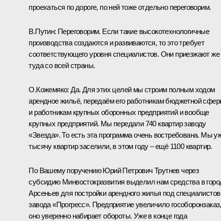
проехаться по дороге, по ней тоже отдельно переговорим.
В.Путин:
Переговорим. Если такие высокотехнологичные
производства создаются и развиваются, то это требует
соответствующего уровня специалистов. Они приезжают же
туда со всей страны.
О.Кожемяко:
Да. Для этих целей мы строим полным ходом
арендное жильё, передаём его работникам бюджетной сфе
и работникам крупных оборонных предприятий и вообще
крупных предприятий. Мы передали 740 квартир заводу
«Звезда». То есть эта программа очень востребована. Мы у
тысячу квартир заселили, в этом году – ещё 1100 квартир.
По Вашему поручению Юрий Петрович Трутнев через
субсидию Минвостокразвития выделил нам средства в горо
Арсеньев для постройки арендного жилья под специалистов
завода «Прогресс». Предприятие увеличило гособоронзаказ
оно уверенно набирает обороты. Уже в конце года