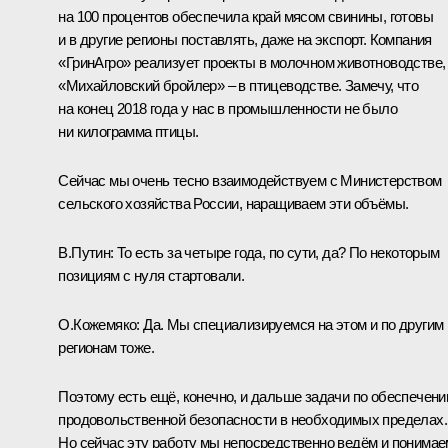
на 100 процентов обеспечила край мясом свинины, готовы
и в другие регионы поставлять, даже на экспорт. Компания
«ГринАгро» реализует проекты в молочном животноводстве,
«Михайловский бройлер» – в птицеводстве. Замечу, что
на конец 2018 года у нас в промышленности не было
ни килограмма птицы.
Сейчас мы очень тесно взаимодействуем с Министерством
сельского хозяйства России, наращиваем эти объёмы.
В.Путин:
То есть за четыре года, по сути, да? По некоторым
позициям с нуля стартовали.
О.Кожемяко:
Да. Мы специализируемся на этом и по другим
регионам тоже.
Поэтому есть ещё, конечно, и дальше задачи по обеспечен
продовольственной безопасности в необходимых пределах.
Но сейчас эту работу мы непосредственно ведём и понимае