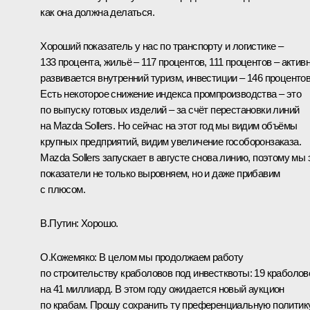
как она должна делаться.
Хороший показатель у нас по транспорту и логистике –
133 процента, жильё – 117 процентов, 111 процентов – актив
развивается внутренний туризм, инвестиции – 146 процентов
Есть некоторое снижение индекса промпроизводства – это
по выпуску готовых изделий – за счёт перестановки линий
на Mazda Sollers. Но сейчас на этот год мы видим объёмы
крупных предприятий, видим увеличение гособоронзаказа.
Mazda Sollers запускает в августе снова линию, поэтому мы 
показатели не только выровняем, но и даже прибавим
с плюсом.
В.Путин:
Хорошо.
О.Кожемяко:
В целом мы продолжаем работу
по строительству краболовов под инвестквоты: 19 краболов
на 41 миллиард. В этом году ожидается новый аукцион
по крабам. Прошу сохранить ту преференциальную политику