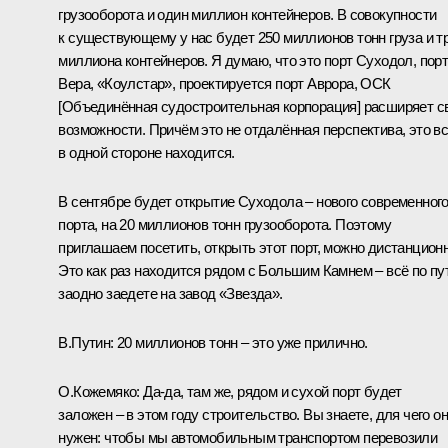
грузооборота и один миллион контейнеров. В совокупности
к существующему у нас будет 250 миллионов тонн груза и т
миллиона контейнеров. Я думаю, что это порт Суходол, пор
Вера, «Коулстар», проектируется порт Аврора, ОСК
[Объединённая судостроительная корпорация] расширяет с
возможности. Причём это не отдалённая перспектива, это в
в одной стороне находится.
В сентябре будет открытие Суходола – нового современног
порта, на 20 миллионов тонн грузооборота. Поэтому
приглашаем посетить, открыть этот порт, можно дистанционн
Это как раз находится рядом с Большим Камнем – всё по пу
заодно заедете на завод «Звезда».
В.Путин:
20 миллионов тонн – это уже прилично.
О.Кожемяко:
Да-да, там же, рядом и сухой порт будет
заложен – в этом году строительство. Вы знаете, для чего он
нужен: чтобы мы автомобильным транспортом перевозили