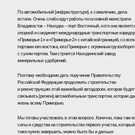
По автомобильной [инфраструктуре], к сожалению, дела
встали. Очень слабо идут работы по основной магистрали
Владивосток – Находка – порт Восточный, хотя она являетс
опорной и соединяет международные транспортные коридо
«Приморье-1» и «Приморье-2» с китайской границей, со все
портами юго-востока, юга Приморья с огромным грузооборот
с сухим портом. Там строится Находкинский завод
минеральных удобрений.
Поэтому необходимо дать поручение Правительству
Российской Федерации продолжить строительство
и реконструкцию этой важнейшей автодороги, которая будет
связывать [регион] автомобильным транспортом, которая да
жизнь всему Приморью.
Мы готовы участвовать в этом вопросе. Конечно, пока там е
силы и средства на строительство первого участка, который
тоже нужно завершить, можно было бы и дальше