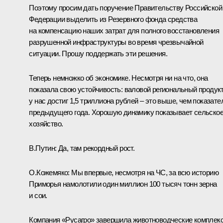
Поэтому просим дать поручение Правительству Российской
Федерации выделить из Резервного фонда средства
на компенсацию наших затрат для полного восстановления
разрушенной инфраструктуры во время чрезвычайной
ситуации. Прошу поддержать эти решения.
Теперь немножко об экономике. Несмотря ни на что, она
показала свою устойчивость: валовой региональный продук
у нас достиг 1,5 триллиона рублей – это выше, чем показате
предыдущего года. Хорошую динамику показывает сельско
хозяйство.
В.Путин:
Да, там рекордный рост.
О.Кожемяко:
Мы впервые, несмотря на ЧС, за всю историю
Приморья намолотили один миллион 100 тысяч тонн зерна
и сои.
Компания «Русагро» завершила животноводческие комплек