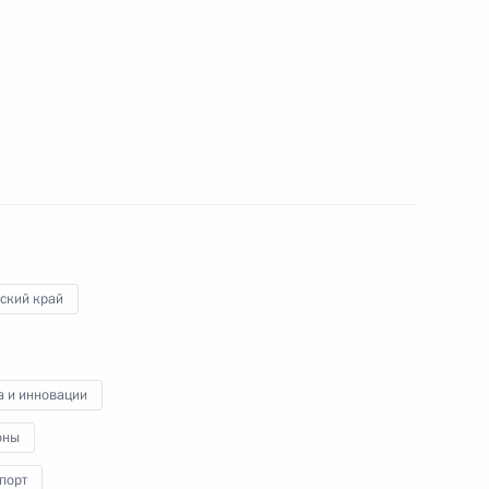
ической культуры и спорта
не» и открытие спортивных
ский край
а и инновации
портивная держава»
оны
порт