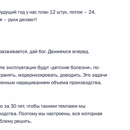
удущий год у нас план 12 штук, потом – 24,
я – руки делают!
ром АО «ОДК-Авиадвигатель»
развивается, дай бог. Движемся вперед.
ле эксплуатации будут «детские болезни», по-
транять, модернизировать, доводить. Это задачи
менным наращиванием объема производства.
о края Дмитрием Махониным
ню за 30 лет, чтобы такими темпами мы
одства. Поэтому мы настроены, вся моторная
облему решить.
 профессиональному боксу