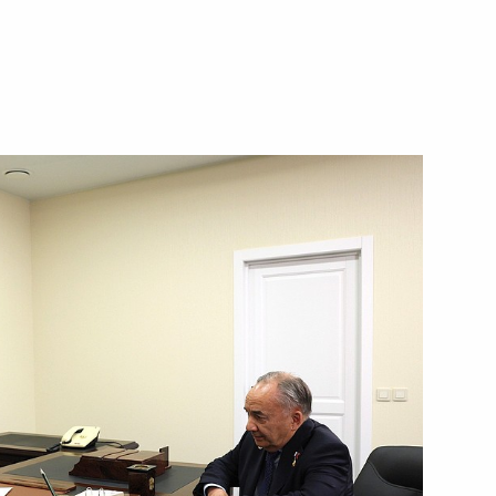
 заводы»
рмский край
астие в XVI Конгрессе