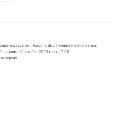
о края Дмитрием Махониным
ован в разделах:
Новости
,
Выступления и стенограммы
бликации:
19 октября 2023 года, 17:55
ая версия
 Перми
кого края Дмитрием