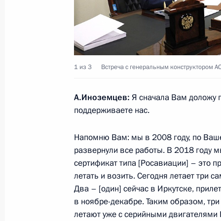
Упразднён Косинский районный суд
образовано постоянное судебное пр
Кочёвского районного суда
1 из 3
Встреча с генеральным конструктором 
21 апреля 2025 года, 15:00
А.Иноземцев:
Я сначала Вам доложу п
поддерживаете нас.
Встреча с губернатором Пермског
10 марта 2025 года, 13:40
Напомню Вам: мы в 2008 году, по Ва
развернули все работы. В 2018 году м
сертификат типа [Росавиации] – это п
летать и возить. Сегодня летает три с
Совещание с членами Правительст
Два – [один] сейчас в Иркутске, прилет
7 августа 2024 года, 15:30
в ноябре-декабре. Таким образом, тр
летают уже с серийными двигателями 