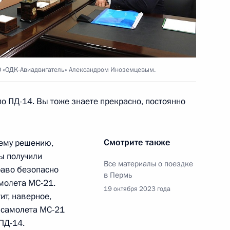
 Пермского края,
исутствие в составе
АО «ОДК-Авиадвигатель» Александром Иноземцевым.
о ПД-14. Вы тоже знаете прекрасно, постоянно
о края Дмитрием Махониным
Смотрите также
шему решению,
ы получили
Все материалы о поездке
раво безопасно
в Пермь
амолета МС-21.
ва
19 октября 2023 года
ит, наверное,
и самолета МС-21
ПД-14.