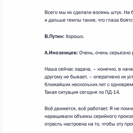
Поездка в Пермь
Всего мы их сделали восемь штук. На б
и дальше темпы такие, что глаза боятс
19 октября 2023 года
В.Путин:
Хорошо.
Встреча с генеральным конструкто
А.Иноземцев:
Очень, очень серьезно 
Александром Иноземцевым
19 октября 2023 года, 17:55
Наша сейчас задача, – конечно, в нача
другому не бывает, – оперативно их ус
ближайших нескольких лет с одновре
Такая ситуация сегодня по ПД-14.
Встреча с губернатором Пермског
19 октября 2023 года, 17:15
Всё движется, всё работает. Я не пом
наращивали объемы серийного произв
отрасль настроена на то, чтобы эту пр
Встреча с участниками турнира по