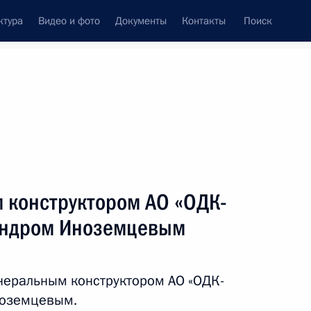
ктура
Видео и фото
Документы
Контакты
Поиск
Все темы
Подписаться на ленту
м конструктором АО «ОДК-
андром Иноземцевым
енеральным конструктором АО «ОДК-
о края Дмитрием Махониным
ноземцевым.