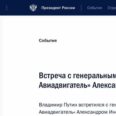
Президент России
События
Стру
Материалы по выбранной теме
События
Пермский край,
76 результатов
Встреча с генеральны
Поездка в Пермь
Авиадвигатель» Алекс
19 сентября 2025 года
Владимир Путин встретился с г
Встреча с губернатором Пермског
Авиадвигатель» Александром И