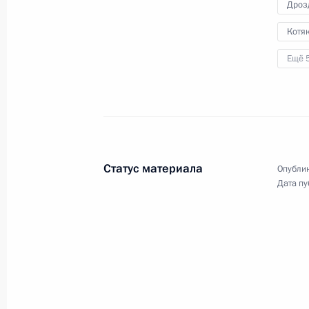
Дроз
с заместителем Министра оборон
Юнус-Беком Евкуровым и Андреем
Котяк
Трошевым.
Ещё 
Совещание с членами
Правительства
Статус материала
Опублик
Дата пу
27 сентября 2023 года
Аудио, 48 мин.
Владимир Путин в режиме
видеоконференции провёл
совещание с членами
Правительства.