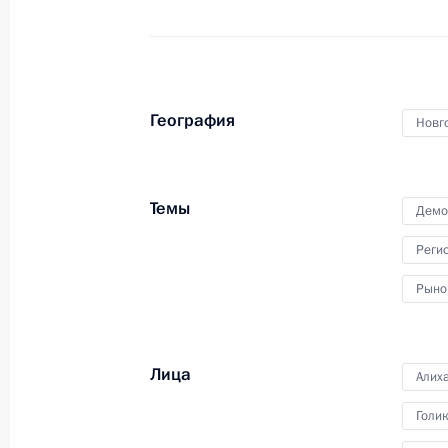
Президент выступил на пленарной
сессии «Разговор на равных»,
проводимой в рамках
III Международной олимпиады
по финансовой безопасности,
География
и пообщался с участниками
Новг
финального этапа соревнований.
Темы
Демо
Реги
Встреча с Юнус-Беком
Евкуровым и Андреем
Рыно
Трошевым
Лица
Алих
29 сентября 2023 года
Аудио, 2 мин.
Голи
Накануне вечером глава
государства провёл встречу