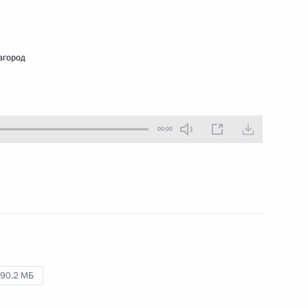
4 октября 2023 года
Аудио, 43 мин.
Владимир Путин побеседовал
вгород
с учащимися и преподавателями
образовательного центра
а
«Сириус».
00:00
о
Встреча
с военнослужащими –
участниками СВО
90.2 МБ
29 сентября 2023 года
Аудио, 3 мин.