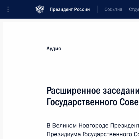
Президент России
События
Стру
Видеозаписи
Фотографии
Аудиозапи
Все материалы
Выступления
Совещан
Аудио
Показа
Расширенное заседан
Государственного Сове
Заседание попечительского
совета фонда «Талант
В Великом Новгороде Президен
и успех»
Президиума Государственного С