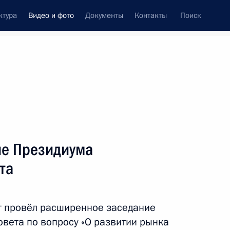
ктура
Видео и фото
Документы
Контакты
Поиск
си
ия, встречи
Встречи со СМИ
октябрь, 2023
ть следующие материалы
ие Президиума
та
Встреча с учащимися
и преподавателями
т провёл расширенное заседание
образовательного центра
овета по вопросу «О развитии рынка
«Сириус»