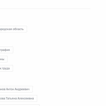
Владимир Путин встретился
в Кремле с военнослужащими –
участниками специальной военной
операции, удостоенными
государственных наград за боевой
подвиг.
ородская область
графия
оны
Встреча с избранными
главами регионов
к труда
анов Антон Андреевич
28 сентября 2023 года
Аудио, 19 мин.
кова Татьяна Алексеевна
Президент в режиме
видеоконференции провёл