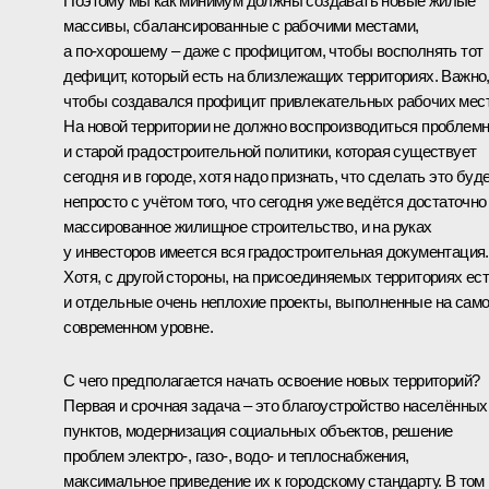
Поэтому мы как минимум должны создавать новые жилые
массивы, сбалансированные с рабочими местами,
а по‑хорошему – даже с профицитом, чтобы восполнять тот
дефицит, который есть на близлежащих территориях. Важно
чтобы создавался профицит привлекательных рабочих мест
На новой территории не должно воспроизводиться проблем
и старой градостроительной политики, которая существует
сегодня и в городе, хотя надо признать, что сделать это буд
непросто с учётом того, что сегодня уже ведётся достаточно
массированное жилищное строительство, и на руках
у инвесторов имеется вся градостроительная документация.
Хотя, с другой стороны, на присоединяемых территориях ес
и отдельные очень неплохие проекты, выполненные на сам
современном уровне.
С чего предполагается начать освоение новых территорий?
Первая и срочная задача – это благоустройство населённых
пунктов, модернизация социальных объектов, решение
проблем электро-, газо-, водо- и теплоснабжения,
максимальное приведение их к городскому стандарту. В том