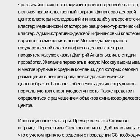
чрезвычайно важно: это административно-деловой кластер,
включая правительственный квартал; финансово-деловой
центр; кластеры исследований и инноваций; университетски
кластер; медицинский кластер; рекреационно-туристический
кластер. Административно-деловой и финансовый кластеры
варианты размещения в новой Москве зданий органов
государственной власти и офисно-деловых центров
находятся, как уже сказал Дмитрий Анатольевич, в стадии
проработки. Желание переехать в новую Москву высказыв
и многие крупные и средние компании, для которых сегодня
размещение в центре города не всегда экономически
целесообразно. Главное – обеспечить для их сотрудников
нормальную транспортную доступность. Также предстоит
определиться с размещением объектов финансово-деловог
центра.
Инновационные кластеры. Прежде всего это Сколково
и Троицк. Перспективы Сколково понятны. Добавлю лишь то
что с учётом принятого решения о проведении G8 необходи