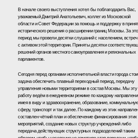
В начале своего выступления хотел бы поблагодарить Вас,
уважаемый Дмитрий Анатольевич, коллег из Московской
области и Совет Федерации за помощь и поддержку в приня
исторического решения о расширении границ Москвы. За эт
период мы провели десятки слушаний с населением, встреч
с активом этой территории. Приняты десятки соответствую
решений органов местного самоуправления и региональных
парламентов.
Сегодня перед органами исполнительной власти города стои
задача обеспечить плавный переходный период, передачу
управления новыми территориями в состав Москвы. Мы эту
работу ведём в ежедневном режиме по каждому направлени
имея в виду и здравоохранение, образование, коммунальну
сферу, транспорт и так далее. По каждому из этих направле
составлен чёткий план и обеспечение финансирования этих
мероприятий, создание новых структур учреждений либо
передача действующих структурных подразделений таким
образом, чтобы население не заметило этап передачи, чтоб