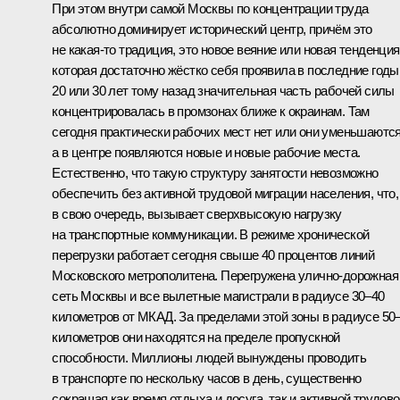
При этом внутри самой Москвы по концентрации труда
абсолютно доминирует исторический центр, причём это
не какая‑то традиция, это новое веяние или новая тенденция
которая достаточно жёстко себя проявила в последние годы
20 или 30 лет тому назад значительная часть рабочей силы
концентрировалась в промзонах ближе к окраинам. Там
сегодня практически рабочих мест нет или они уменьшаются
а в центре появляются новые и новые рабочие места.
Естественно, что такую структуру занятости невозможно
обеспечить без активной трудовой миграции населения, что,
в свою очередь, вызывает сверхвысокую нагрузку
на транспортные коммуникации. В режиме хронической
перегрузки работает сегодня свыше 40 процентов линий
Московского метрополитена. Перегружена улично-дорожная
сеть Москвы и все вылетные магистрали в радиусе 30–40
километров от МКАД. За пределами этой зоны в радиусе 50
километров они находятся на пределе пропускной
способности. Миллионы людей вынуждены проводить
в транспорте по нескольку часов в день, существенно
сокращая как время отдыха и досуга, так и активной трудов