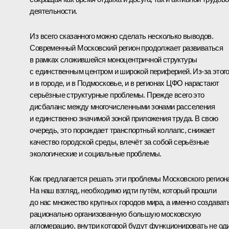
деятельности.
Из всего сказанного можно сделать несколько выводов.
Современный Московский регион продолжает развиваться
в рамках сложившейся моноцентричной структуры
с единственным центром и широкой периферией. Из‑за этог
и в городе, и в Подмосковье, и в регионах ЦФО нарастают
серьёзные структурные проблемы. Прежде всего это
дисбаланс между многочисленными зонами расселения
и единственно значимой зоной приложения труда. В свою
очередь, это порождает транспортный коллапс, снижает
качество городской среды, влечёт за собой серьёзные
экологические и социальные проблемы.
Как предлагается решать эти проблемы Московского регион
На наш взгляд, необходимо идти путём, который прошли
до нас множество крупных городов мира, а именно создават
рационально организованную большую московскую
агломерацию, внутри которой будут функционировать не оди