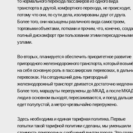
то нормального перехода пассажиров из одного вида
транспорта в другой, комфортного перехода, не происходит,
потому что они, по сути дела, изолированы друг от друга.
Более того, они насыщены различного вида самостроем,
торговыми объектами, лотками и прочим, что, конечно, созда
полный дискомфорт при пользовании этими пересадочными
узлами.
Во‑вторых, планируется обеспечить приоритетное развитие
пригородного железнодорожного транспорта, который возьм
на себя основную роль в пассажирских перевозках, в дальн
перевозках. На сегодняшний день пригородный
железнодорожный транспорт двигается достаточно медленн
Более того, маршруты перегружены до МКАД, а после МКА
люди в основном выходят, пересаживаются, и поезд дальше
едет полупустой, а метро чрезвычайно перегружено.
Здесь необходима и единая тарифная политика. Первые
попытки такой тарифной политики сделаны, мы уменьшили
стоимость пригородных сообщений внутри города. Это сраз