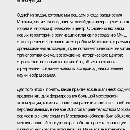
агломерации.
Одной из задач, которые мы решаем в ходе расширения
Москвы, является создание условий для превращения наше
города в мировой финансовый центр. Основным вкладом
новых территорий в реализацию планов по созданию МФЦ
станет решение накопившихся проблем Москвы: это разумн
организованная агломерация; её полицентрическое развитие
транспортная схема; возрождение исторического центра;
строительство новых гостиниц, баз, объектов отдыха
и рекреаций; создание новых кластеров здравоохранения,
науки и образования.
Для того чтобы понять, какие практические шаги необходим
предпринять для формирования большой московской
агломерации, какие направления развития являются наибол
перспективными, в январе 2012 года правительством Москв
совместно с коллегами из Московской области был объявл
международный конкурс по разработке проекта концепции
развития московской агломерации. На участие в конкурсе