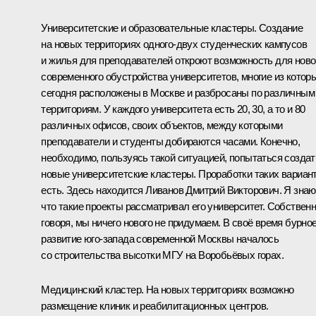
Университетские и образовательные кластеры. Создание
на новых территориях одного-двух студенческих кампусов
и жилья для преподавателей откроют возможность для ново
современного обустройства университетов, многие из котор
сегодня расположены в Москве и разбросаны по различным
территориям. У каждого университета есть 20, 30, а то и 80
различных офисов, своих объектов, между которыми
преподаватели и студенты добираются часами. Конечно,
необходимо, пользуясь такой ситуацией, попытаться создат
новые университетские кластеры. Проработки таких вариан
есть. Здесь находится Ливанов Дмитрий Викторович. Я знаю
что такие проекты рассматривал его университет. Собствен
говоря, мы ничего нового не придумаем. В своё время бурно
развитие юго-запада современной Москвы началось
со строительства высотки МГУ на Воробьёвых горах.
Медицинский кластер. На новых территориях возможно
размещение клиник и реабилитационных центров.