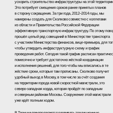
ускорить строительство инфраструктуры на этой территории
Это потребует смещения сроков ранее принятых планов
в сторону сокращения. За три года, 2012–2014 годы, мы
намерены создать для Сколково совместно с коллегами
из области и Правительства Российской Федерации
эффективную транспортную инфраструктуру. По этому пов
прошёл целый ряд совещаний в Министерстве транспорта
с участием Министерства финансов, вице-премьера, для тог
чтобы утвердить инфраструктурную схему и график
проведения работ. Сегодня такой график расписан практиче
помесячно и требует достаточно жёсткой координации
и исполнения решений, для того чтобы мы вписались в те
жёсткие сроки, которые там прописаны. Сколково получит
удобный выход в Москву, в том числе за счёт создания
на территории города новой скоростной магистрали, это
северо-западная хорда, которая пройдёт по западным
и северным районам Москвы. Сооружение этой магистрали
уже идёт полным ходом.
В Троицке предполагается развивать традиционную