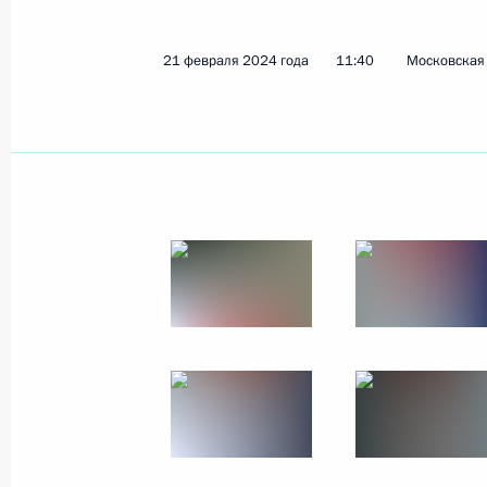
21 февраля 2024 года
11:40
Московская 
Вручение госнаград воинским част
Воздушно-космических сил
21 февраля 2024 года, 11:40
Президенту доложено о ситуации в
областях в связи с ухудшением пог
8 января 2024 года, 23:20
Посещение ракетно-космической к
26 октября 2023 года, 20:00