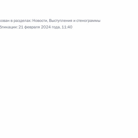
олнительной власти
ован в разделах:
Новости
,
Выступления и стенограммы
ию отдельных дел
бликации:
21 февраля 2024 года, 11:40
ниях в области дорожного
к административной
вил привлечения иностранных
на розничных рынках
й области Андреем