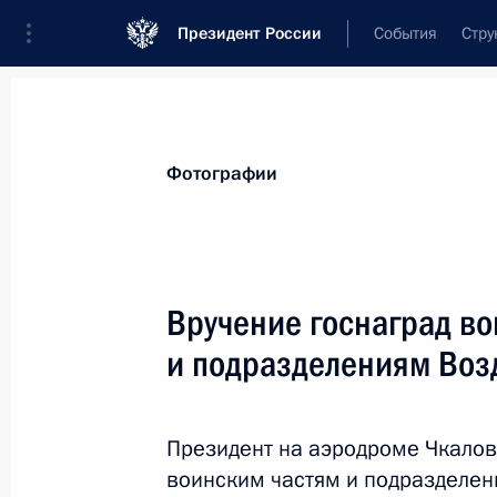
Президент России
События
Стру
Материалы по выбранной теме
Фотографии
Московская область,
199 результа
Вручение госнаград в
Показа
и подразделениям Воз
Совещание по мерам, принимаемым
Сити Холле»
Президент на аэродроме Чкалов
воинским частям и подразделен
25 марта 2024 года, 21:35