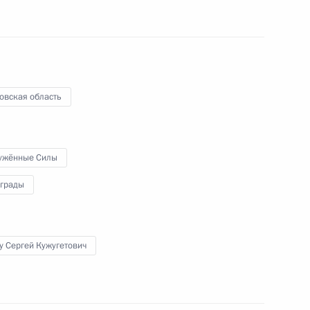
инфраструктуры Москвы
овская область
й области Андреем
ужённые Силы
аграды
осковскому центральному
у Сергей Кужугетович