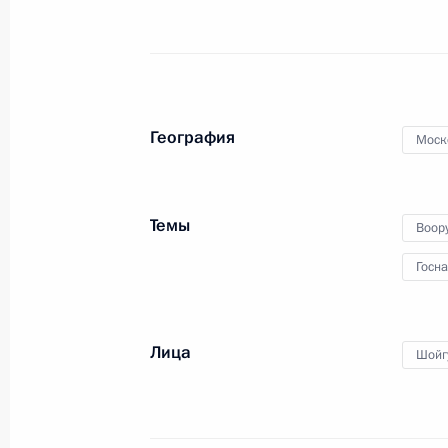
Открытие объектов транспортной 
9 сентября 2023 года, 13:15
География
Моск
Встреча с губернатором Московско
Воробьёвым
Темы
Воор
21 августа 2023 года, 13:40
Госн
Открытие движения по третьему М
Лица
Шойг
диаметру
17 августа 2023 года, 14:50