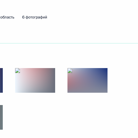
область
6 фотографий
ям и подразделениям
 Московской и Херсонской
одных условий
орпорации «Энергия»