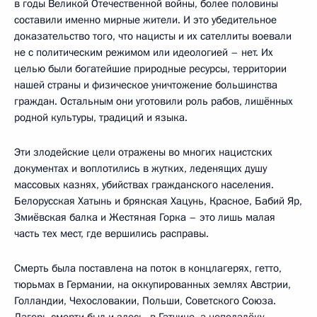
в годы Великой Отечественной войны, более половины
составили именно мирные жители. И это убедительное
доказательство того, что нацисты и их сателлиты воевали
не с политическим режимом или идеологией – нет. Их
целью были богатейшие природные ресурсы, территории
нашей страны и физическое уничтожение большинства
граждан. Остальным они уготовили роль рабов, лишённых
родной культуры, традиций и языка.
Эти злодейские цели отражены во многих нацистских
документах и воплотились в жутких, леденящих душу
массовых казнях, убийствах гражданского населения.
Белорусская Хатынь и брянская Хацунь, Красное, Бабий Яр,
Змиёвская балка и Жестяная Горка – это лишь малая
часть тех мест, где вершились расправы.
Смерть была поставлена на поток в концлагерях, гетто,
тюрьмах в Германии, на оккупированных землях Австрии,
Голландии, Чехословакии, Польши, Советского Союза.
Лагерь смерти был и здесь, в Гатчине, а неподалёку –