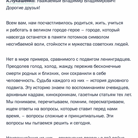
А.Лукашенко
:
Уважаемый Владимир Владимирович!
Дорогие друзья!
Всем вам, нам посчастливилось родиться, жить, учиться
и работать в великом городе-герое – городе, который
навсегда останется в памяти потомков символом
несгибаемой воли, стойкости и мужества советских людей.
Нет в мире примера, сравнимого с подвигом ленинградцев.
Преодолев голод, холод, жажду, пережив бесконечные
смерти родных и близких, они сохранили в себе
человечность. Судьба каждого из них – история духовного
подвига. Эту историю знаем по воспоминаниям очевидцев,
архивным кадрам, кинохроникам, газетным статьям тех лет.
Мы понимаем, перечитываем, помним, пересматриваем,
ищем ответы на вопросы, которые ставит перед нами
время, – вопросы сложные и принципиальные. Эти
вопросы мы пытаемся решить и сегодня.
Наиважнейшие из них – сохранение правды о той войне.