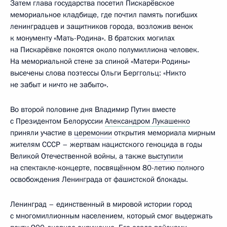
Затем глава государства посетил Пискарёвское
мемориальное кладбище, где почтил память погибших
ленинградцев и защитников города, возложив венок
к монументу «Мать-Родина». В братских могилах
на Пискарёвке покоятся около полумиллиона человек.
На мемориальной стене за спиной «Матери-Родины»
высечены слова поэтессы Ольги Берггольц: «Никто
не забыт и ничто не забыто».
Во второй половине дня Владимир Путин вместе
с Президентом Белоруссии
Александром Лукашенко
приняли участие в
церемонии
открытия мемориала мирным
жителям СССР – жертвам нацистского геноцида в годы
Великой Отечественной войны, а также
выступили
на спектакле-концерте, посвящённом 80-летию полного
освобождения Ленинграда от фашистской блокады.
Ленинград – единственный в мировой истории город
с многомиллионным населением, который смог выдержать