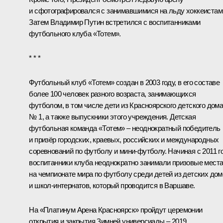
и сфотографировался с занимавшимися на льду хоккеистам
Затем Владимир Путин встретился с воспитанниками
футбольного клуба «Тотем».
* * *
Футбольный клуб «Тотем» создан в 2003 году, в его составе
более 100 человек разного возраста, занимающихся
футболом, в том числе дети из Красноярского детского дом
№ 1, а также выпускники этого учреждения. Детская
футбольная команда «Тотем» – неоднократный победитель
и призёр городских, краевых, российских и международных
соревнований по футболу и мини-футболу. Начиная с 2011 г
воспитанники клуба неоднократно занимали призовые мест
на чемпионате мира по футболу среди детей из детских дом
и школ-интернатов, который проводится в Варшаве.
На «Платинум Арена Красноярск» пройдут церемонии
открытия и закрытия Зимней универсиады – 2019,