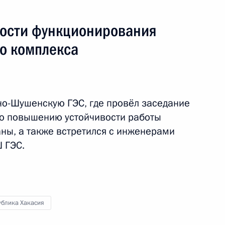
ости функционирования
о комплекса
 Налогового кодекса
о-Шушенскую ГЭС, где провёл заседание
ъектов Российской
по повышению устойчивости работы
аны, а также встретился с инженерами
 ГЭС.
ублика Хакасия