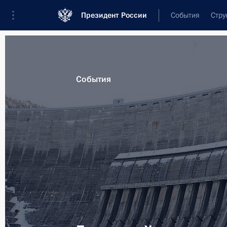
Президент России
События
Стру
Материалы по выбранной теме
События
Республика Хакасия,
44 результата
Показа
Завершено восстановление Саяно
12 ноября 2014 года, 07:30