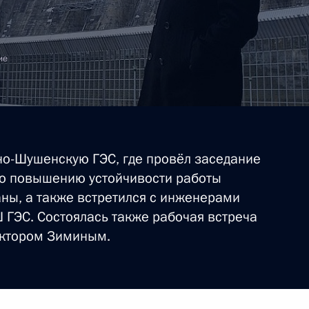
нта по завершению аварийно-
ториях, подвергшихся
ие
о-Шушенскую ГЭС, где провёл заседание
нта по контролю
по повышению устойчивости работы
идротехнических сооружений
аны, а также встретился с инженерами
 ГЭС. Состоялась также рабочая встреча
иктором Зиминым.
нта по проведению ЕГЭ