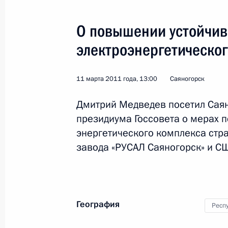
18 июля 2014 года, 15:30
О повышении устойчив
электроэнергетическог
Внесены изменения в часть первую
4 июня 2014 года, 10:20
11 марта 2011 года, 13:00
Саяногорск
Дмитрий Медведев посетил Саян
Встреча с избранными главами суб
президиума Госсовета о мерах 
Федерации
энергетического комплекса стр
10 сентября 2013 года, 16:00
завода «РУСАЛ Саяногорск» и СШ
Поездка в Хакасию
География
Респ
27 августа 2013 года, 12:20