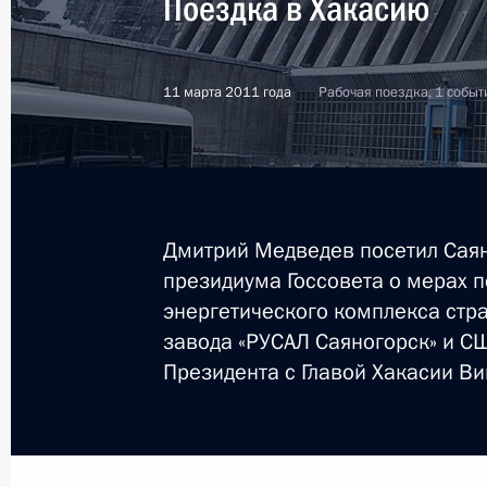
Поездка в Хакасию
Об исполнении поручения Президе
восстановительных работ на терри
11 марта 2011 года
Рабочая поездка, 1 событ
затоплению
6 октября 2014 года, 18:40
Дмитрий Медведев посетил Саян
Об исполнении поручения Президе
президиума Госсовета о мерах 
за соблюдением режимов работы г
энергетического комплекса стр
6 октября 2014 года, 18:10
завода «РУСАЛ Саяногорск» и СШ
Президента с Главой Хакасии В
Об исполнении поручения Президе
на Алтае, в Хакасии и Тыве