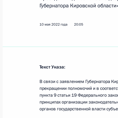
Губернатора Кировской области»
16 ноября 2023 года, 20:00
10 мая 2022 года
20:05
Мария Львова-Белова посетила Пск
11 июля 2023 года, 17:00
Перечень поручений по вопросам р
Текст Указа:
Рязанской, Томской и Ярославской
В связи с заявлением Губернатора Ки
31 августа 2022 года, 14:00
прекращении полномочий и в соответст
пункта 9 статьи 19 Федерального зако
принципах организации законодательн
Встреча с врио губернатора Киров
органов государственной власти субъ
Соколовым