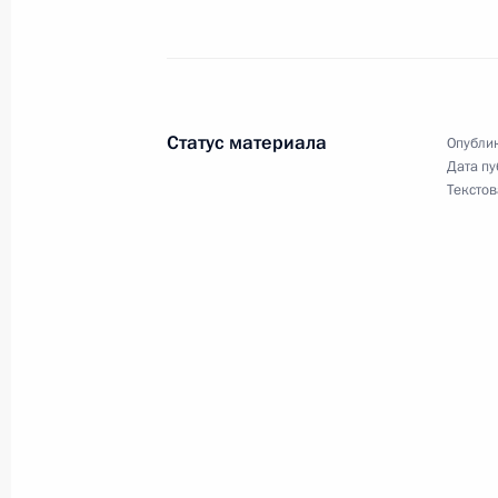
Распоряжение о выделении средств
Президента
Статус материала
Опублик
15 декабря 2016 года, 15:00
Дата пу
Текстов
Игорь Васильев назначен врио Губ
28 июля 2016 года, 13:25
Подписан Указ о досрочном прекр
Губернатора Кировской области
28 июля 2016 года, 13:20