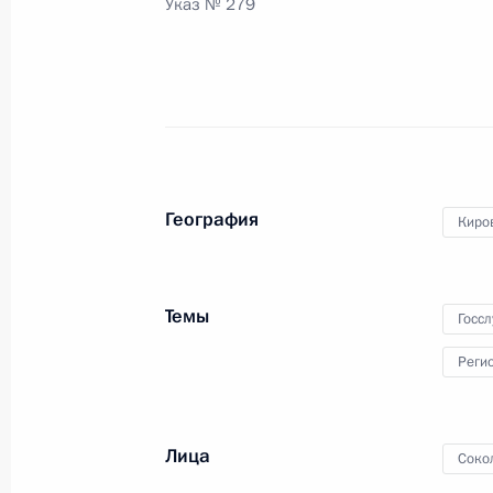
Указ № 279
Встреча с главой Кировской облас
26 ноября 2018 года, 14:15
География
Киро
Встреча с врио губернатора Киров
Васильевым
5 августа 2017 года, 20:00
Темы
Госс
Реги
Посещение поликлиники Кировског
центра
Лица
Соко
5 августа 2017 года, 18:00