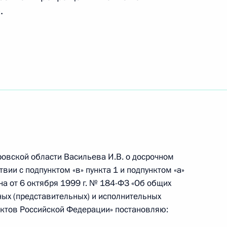
.
овскую и Кировскую области
азвития Кировской,
 областей
ровской области Васильева И.В. о досрочном
вии с подпунктом «в» пункта 1 и подпунктом «а»
на от 6 октября 1999 г. № 184-ФЗ «Об общих
ых (представительных) и исполнительных
ской области Александром
ектов Российской Федерации» постановляю: