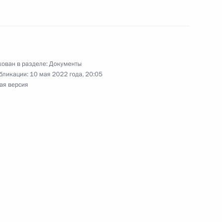
 из резервного фонда
ован в разделе:
Документы
бликации:
10 мая 2022 года, 20:05
ая версия
ернатора Кировской области
ащении полномочий