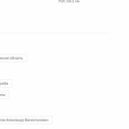
PDF,
59.1 кБ
ти Игорем Васильевым
вская область
ской области Игорем
лужба
оны
о клинико-диагностического
лов Александр Валентинович