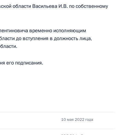
вской области Васильева И.В. по собственному
алентиновича временно исполняющим
ласти до вступления в должность лица,
бласти.
дня его подписания.
менно исполняющим
й области
та по направлению
10 мая 2022 года