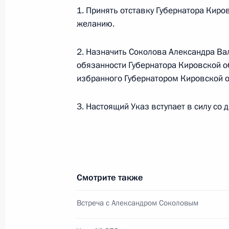
9 августа 2022 года, 14:15
1. Принять отставку Губернатора Киро
желанию.
2. Назначить Соколова Александра В
Встреча с Александром Соколовым
обязанности Губернатора Кировской об
10 мая 2022 года, 20:05
избранного Губернатором Кировской о
3. Настоящий Указ вступает в силу со 
Александр Соколов назначен вре
обязанности губернатора Кировско
10 мая 2022 года, 20:05
Смотрите также
Заседание рабочей группы Госсове
Встреча с Александром Соколовым
«Образование и наука»
29 января 2020 года, 18:30