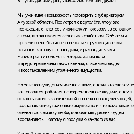
В.Путин
: Добрый день, уважаемые коллеги, друзья!
Мы уже имели возможность поговорить с губернатором
Амурской области. Посмотрел с вертолёта, что у вас
происходит, с некоторыми жителями поговорил, в основном
с теми, кто занимается сельским хозяйством. Сейчас мы
провели очень большое совещание с руководителями
регионов, затронутых паводком, и руководителями
министерств и ведомств, которые занимаются
и предотвращением таких явлений, спасением людей
и восстановлением утраченного имущества.
Но хотелось увидеться именно с вами, с теми, кто «на земле
как говорится, работает, непосредственно с людьми, с теми,
от кого зависит в значительной степени оповещение людей,
восстановление утраченного имущества и, что немаловажно
оценка того самого ущерба, который мы должны будем
восстановить. Поэтому я послушаю каждого из вас.
Хотел бы услышать ваши оценки того, что случилось, того, 